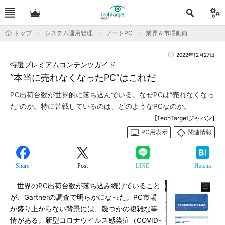
トップ
システム運用管理
ノートPC
業界＆市場動向
2022年12月27日
特選プレミアムコンテンツガイド
“本当に売れなくなったPC”はこれだ
PC出荷台数が世界的に落ち込んでいる。なぜPCは“売れなくなっ
た”のか。特に苦戦しているのは、どのようなPCなのか。
[TechTargetジャパン]
PC用表示
関連情報
Share
Post
LINE
Hatena
世界のPC出荷台数が落ち込み続けていること
が、Gartnerの調査で明らかになった。PC市場
が盛り上がらない背景には、幾つかの複雑な事
情がある。新型コロナウイルス感染症（COVID-