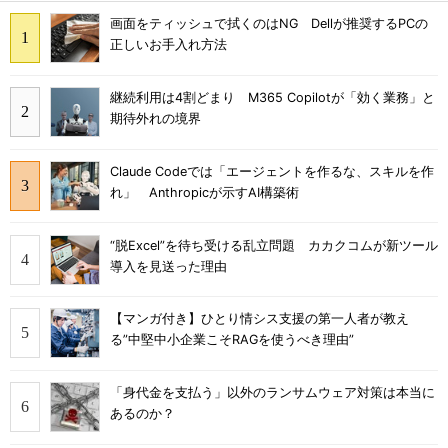
画面をティッシュで拭くのはNG Dellが推奨するPCの
正しいお手入れ方法
継続利用は4割どまり M365 Copilotが「効く業務」と
期待外れの境界
Claude Codeでは「エージェントを作るな、スキルを作
れ」 Anthropicが示すAI構築術
“脱Excel”を待ち受ける乱立問題 カカクコムが新ツール
導入を見送った理由
【マンガ付き】ひとり情シス支援の第一人者が教え
る”中堅中小企業こそRAGを使うべき理由”
「身代金を支払う」以外のランサムウェア対策は本当に
あるのか？