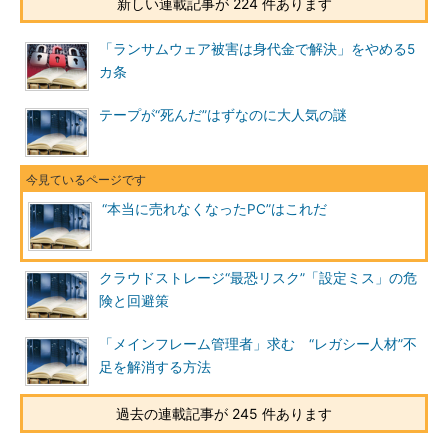
新しい連載記事が 224 件あります
「ランサムウェア被害は身代金で解決」をやめる5
カ条
テープが“死んだ”はずなのに大人気の謎
“本当に売れなくなったPC”はこれだ
クラウドストレージ“最恐リスク”「設定ミス」の危
険と回避策
「メインフレーム管理者」求む “レガシー人材”不
足を解消する方法
過去の連載記事が 245 件あります