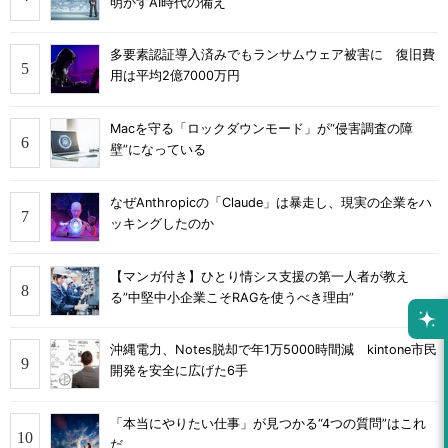
明かすAI時代の備え
多要素認証導入済みでもランサムウェア被害に 復旧費
用は平均2億7000万円
Macを守る「ロックダウンモード」が“侵害調査の障
壁”になっている
なぜAnthropicの「Claude」は暴走し、現実の企業をハ
ッキングしたのか
【マンガ付き】ひとり情シス支援の第一人者が教え
る”中堅中小企業こそRAGを使うべき理由”
沖縄電力、Notes脱却で年1万5000時間減 kintone市民
開発を安全に広げた6手
「本当にやりたい仕事」が見つかる“4つの質問”はこれ
だ