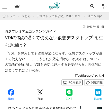
トップ
仮想化
デスクトップ仮想化／VDI／DaaS
運用＆Tips
2023年4月11日
特選プレミアムコンテンツガイド
VDIの悩み“遅くて使えない仮想デスクトップ”を生
む原因は？
「VDI」を導入しても管理が楽にならず、仮想デスクトップが遅
くて使えない――。こうした失敗を招かないためには、VDIへ
の“誤解”を解消し、VDIを適切に運用する必要がある。具体的に
はどうすればよいのか。
[TechTargetジャパン]
PC用表示
関連情報
Share
Post
LINE
Hatena
ITのさまざまな話題を紹介するPDF形式のブ