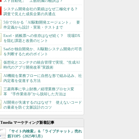
スト自動化」 工数削減の秘訣は？
システム開発会社の業績はなぜ二極化する？
調査で見えた成長企業の共通点
5分で分かる「AI駆動開発エージェント」 要
件定義から設計・実装・テストまで
Excel・紙帳票への依存はなぜ続く？ 現場DX
を阻む課題と改善のヒント
SaaSか独自開発か、AI駆動システム開発の可否
を判断するためのポイント
仮想化とコンテナの統合管理で実現、“生成AI
時代のアプリ開発改革”実践術
AI機能を業務フローに自然な形で組み込み、社
内定着を促進する方法
三菱商事に学ぶ財務／経理業務プロセス変
革 “手作業依存”から脱却した方法は
AI開発が失速するのはなぜ？ 使えないコード
の量産を防ぐ文脈設計のコツ
ITmedia マーケティング新着記事
「サイト内検索」＆「ライブチャット」売れ
筋TOP5（2025年5月）