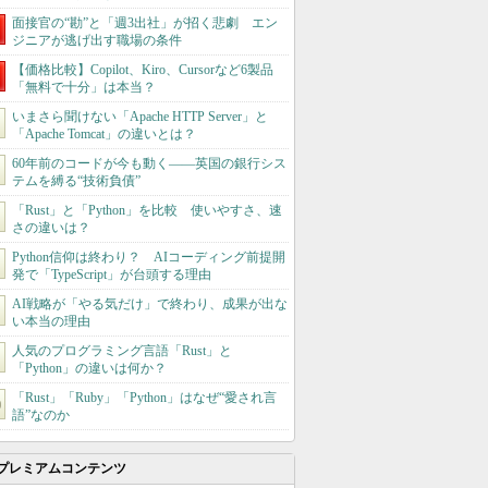
面接官の“勘”と「週3出社」が招く悲劇 エン
ジニアが逃げ出す職場の条件
【価格比較】Copilot、Kiro、Cursorなど6製品
「無料で十分」は本当？
いまさら聞けない「Apache HTTP Server」と
「Apache Tomcat」の違いとは？
60年前のコードが今も動く――英国の銀行シス
テムを縛る“技術負債”
「Rust」と「Python」を比較 使いやすさ、速
さの違いは？
Python信仰は終わり？ AIコーディング前提開
発で「TypeScript」が台頭する理由
AI戦略が「やる気だけ」で終わり、成果が出な
い本当の理由
人気のプログラミング言語「Rust」と
「Python」の違いは何か？
「Rust」「Ruby」「Python」はなぜ“愛され言
語”なのか
プレミアムコンテンツ