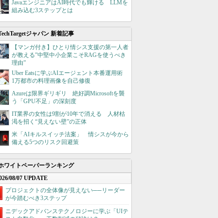
JavaエンジニアはAI時代でも輝ける LLMを
組み込む3ステップとは
TechTargetジャパン 新着記事
【マンガ付き】ひとり情シス支援の第一人者
が教える”中堅中小企業こそRAGを使うべき
理由”
Uber Eatsに学ぶAIエージェント本番運用術
1万都市の料理画像を自己修復
Azureは限界ギリギリ 絶好調Microsoftを襲
う「GPU不足」の深刻度
IT業界の女性は9割が10年で消える 人材枯
渇を招く“見えない壁”の正体
米「AIキルスイッチ法案」 情シスが今から
備える5つのリスク回避策
ホワイトペーパーランキング
026/08/07 UPDATE
プロジェクトの全体像が見えない──リーダー
が今踏むべき3ステップ
ニデックアドバンステクノロジーに学ぶ「UIテ