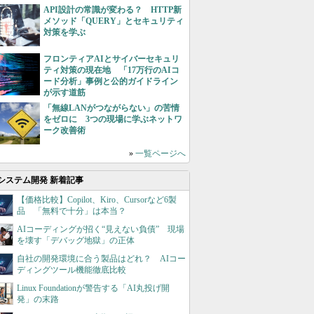
API設計の常識が変わる？ HTTP新
メソッド「QUERY」とセキュリティ
対策を学ぶ
フロンティアAIとサイバーセキュリ
ティ対策の現在地 「17万行のAIコ
ード分析」事例と公的ガイドライン
が示す道筋
「無線LANがつながらない」の苦情
をゼロに 3つの現場に学ぶネットワ
ーク改善術
»
一覧ページへ
システム開発 新着記事
【価格比較】Copilot、Kiro、Cursorなど6製
品 「無料で十分」は本当？
AIコーディングが招く“見えない負債” 現場
を壊す「デバッグ地獄」の正体
自社の開発環境に合う製品はどれ？ AIコー
ディングツール機能徹底比較
Linux Foundationが警告する「AI丸投げ開
発」の末路