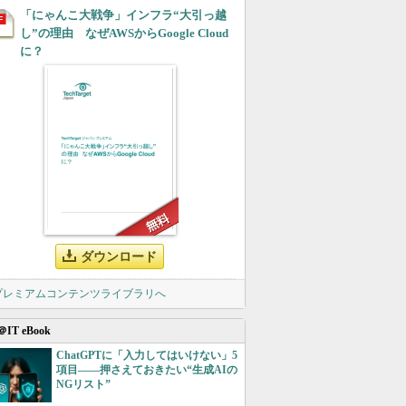
「にゃんこ大戦争」インフラ“大引っ越
し”の理由 なぜAWSからGoogle Cloud
に？
ダウンロード
 プレミアムコンテンツライブラリへ
＠IT eBook
ChatGPTに「入力してはいけない」5
項目――押さえておきたい“生成AIの
NGリスト”