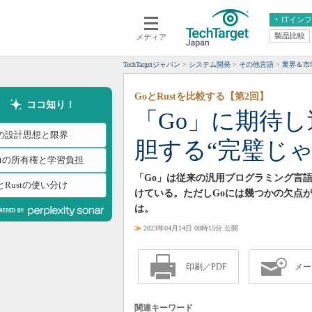
ITイン
製品比較
メディア
クラウド
エンタープライズ
ERP
仮想化
TechTargetジャパン
システム開発
その他言語
業界＆市
データ分析
サーバ＆ストレージ
GoとRustを比較する【第2回】
CX
スマートモバイル
ココ知り！
「Go」に期待
情報系システム
ネットワーク
oの設計思想と限界
胆する“完璧じゃ
システム運用管理
stの所有権と学習負担
「Go」は従来の汎用プログラミング言
とRustの使い分け
けている。ただしGoには幾つかの欠点
は。
≫
2023年04月14日 08時15分 公開
印刷／PDF
メー
関連キーワード