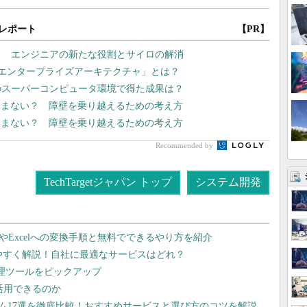
レポート
【PR】
？ エンジニアの新たな役割とサイロの解消
型エンタープライズアーキテクチャ」とは？
のスーパーコンピュータ環境で得た成果は？
進まない？ 障壁を乗り越えるための考え方
進まない？ 障壁を乗り越えるための考え方
Recommended by
TechTargetジャパン トップ
システム開発
dやExcelへの変換手順と無料でできるやり方を紹介
りやすく解説！自社に最適なサービスはどれ？
管理ツールをピックアップ
で活用できるのか
テム17選を徹底比較！おすすめサービスと選び方のコツを解説