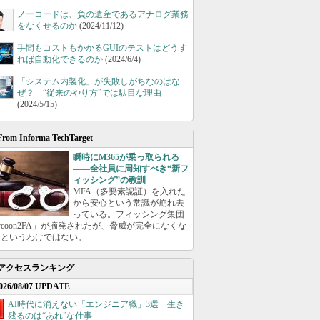
ノーコードは、負の遺産であるアナログ業務
をなくせるのか
(2024/11/12)
手間もコストもかかるGUIのテストはどうす
れば自動化できるのか
(2024/6/4)
「システム内製化」が失敗しがちなのはな
ぜ？ “従来のやり方”では駄目な理由
(2024/5/15)
From Informa TechTarget
瞬時にM365が乗っ取られる
――全社員に周知すべき“新フ
ィッシング”の教訓
MFA（多要素認証）を入れた
から安心という常識が崩れ去
っている。フィッシング集団
ycoon2FA」が摘発されたが、脅威が完全になくな
たというわけではない。
アクセスランキング
026/08/07 UPDATE
AI時代に消えない「エンジニア職」3選 生き
残るのは“あれ”な仕事