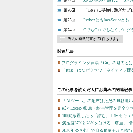
77
Javaの意外と厳しい「3
76
「Go」に期待し過ぎたプ
75
PythonともJavaScr
74
CでもC++でもなくプログ
過去の連載記事が 73 件あります
関連記事
プログラミング言語「Go」の魅力とは？
「Rust」はなぜクラウドネイティブ