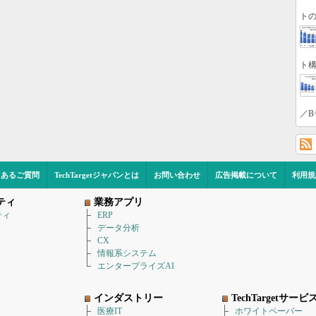
トの
ト構
／B
くあるご質問
TechTargetジャパンとは
お問い合わせ
広告掲載について
利用規
ティ
業務アプリ
ティ
ERP
データ分析
CX
情報系システム
エンタープライズAI
インダストリー
TechTargetサービ
医療IT
ホワイトペーパー