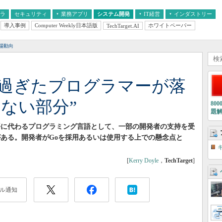
フラ
セキュリティ
業務アプリ
システム開発
IT経営
インダストリー
導入事例
Computer Weekly日本語版
ホワイトペーパー
TechTarget.AI
AI
経営とIT
医療IT
中堅・中小企業とIT
教育IT
場動向
し過ぎたプログラマーが落
ない部分”
80
題
語に代わるプログラミング言語として、一部の開発者の支持を受
がある。開発者がGoを採用あるいは使用する上での懸念点と
[
Kerry Doyle
，
TechTarget
]
ル通知