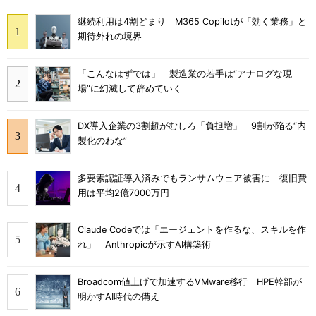
継続利用は4割どまり M365 Copilotが「効く業務」と
期待外れの境界
「こんなはずでは」 製造業の若手は“アナログな現
場”に幻滅して辞めていく
DX導入企業の3割超がむしろ「負担増」 9割が陥る“内
製化のわな”
多要素認証導入済みでもランサムウェア被害に 復旧費
用は平均2億7000万円
Claude Codeでは「エージェントを作るな、スキルを作
れ」 Anthropicが示すAI構築術
Broadcom値上げで加速するVMware移行 HPE幹部が
明かすAI時代の備え