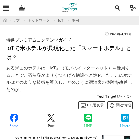
トップ
ネットワーク
IoT
事例
2023年4月18日
特選プレミアムコンテンツガイド
IoTで米ホテルが具現化した「スマートホテル」と
は？
ある米国のホテルは「IoT」（モノのインターネット）を活用す
ることで、宿泊客がよりくつろげる施設へと進化した。このホテ
ルはどのような技術を導入し、どのように宿泊客の体験を改善し
たのか。
[TechTargetジャパン]
PC用表示
関連情報
Share
Post
LINE
Hatena
ITのさまざまな話題を紹介するPDF形式のブ