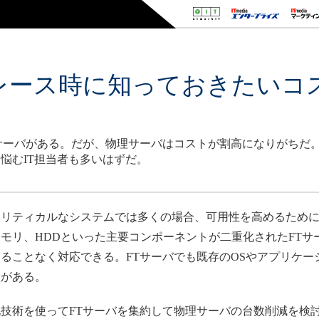
レース時に知っておきたいコ
サーバがある。だが、物理サーバはコストが割高になりがちだ。
悩むIT担当者も多いはずだ。
カルなシステムでは多くの場合、可用性を高めるためにFT（Fau
メモリ、HDDといった主要コンポーネントが二重化されたFT
ることなく対応できる。FTサーバでも既存のOSやアプリケー
トがある。
技術を使ってFTサーバを集約して物理サーバの台数削減を検