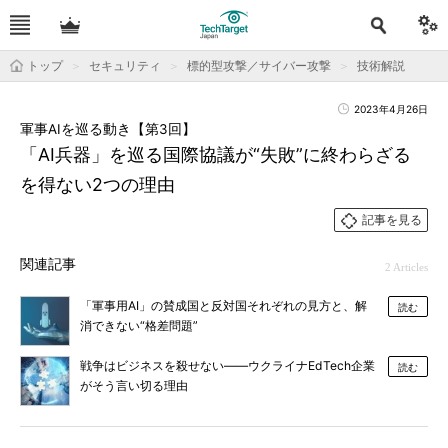
トップ
セキュリティ
標的型攻撃／サイバー攻撃
技術解説
2023年4月26日
軍事AIを巡る動き【第3回】
「AI兵器」を巡る国際協議が“失敗”に終わらざる
を得ない2つの理由
記事を見る
関連記事
2 Articles
「軍事用AI」の賛成国と反対国それぞれの見方と、解
読む
消できない“格差問題”
戦争はビジネスを殺せない――ウクライナEdTech企業
読む
がそう言い切る理由