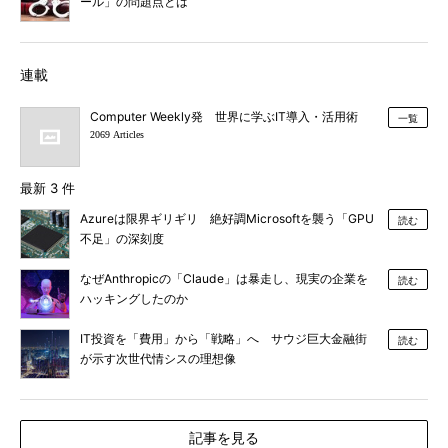
ール」の問題点とは
連載
Computer Weekly発 世界に学ぶIT導入・活用術
一覧
2069 Articles
最新 3 件
Azureは限界ギリギリ 絶好調Microsoftを襲う「GPU
読む
不足」の深刻度
なぜAnthropicの「Claude」は暴走し、現実の企業を
読む
ハッキングしたのか
IT投資を「費用」から「戦略」へ サウジ巨大金融街
読む
が示す次世代情シスの理想像
記事を見る