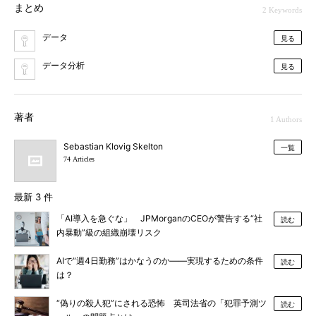
まとめ
2 Keywords
データ
見る
データ分析
見る
著者
1 Authors
Sebastian Klovig Skelton
一覧
74 Articles
最新 3 件
「AI導入を急ぐな」 JPMorganのCEOが警告する“社
読む
内暴動”級の組織崩壊リスク
AIで“週4日勤務”はかなうのか――実現するための条件
読む
は？
“偽りの殺人犯”にされる恐怖 英司法省の「犯罪予測ツ
読む