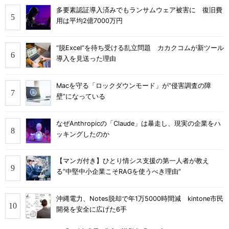
多要素認証導入済みでもランサムウェア被害に 復旧費
用は平均2億7000万円
“脱Excel”を待ち受ける乱立問題 カカクコムが新ツール
導入を見送った理由
Macを守る「ロックダウンモード」が“侵害調査の障
壁”になっている
なぜAnthropicの「Claude」は暴走し、現実の企業をハ
ッキングしたのか
【マンガ付き】ひとり情シス支援の第一人者が教え
る”中堅中小企業こそRAGを使うべき理由”
沖縄電力、Notes脱却で年1万5000時間減 kintone市民
開発を安全に広げた6手