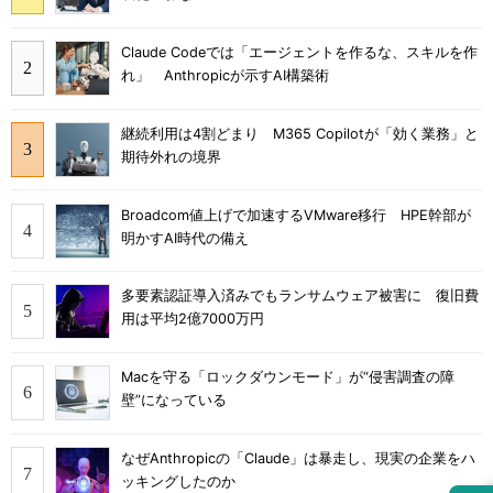
Claude Codeでは「エージェントを作るな、スキルを作
れ」 Anthropicが示すAI構築術
継続利用は4割どまり M365 Copilotが「効く業務」と
期待外れの境界
Broadcom値上げで加速するVMware移行 HPE幹部が
明かすAI時代の備え
多要素認証導入済みでもランサムウェア被害に 復旧費
用は平均2億7000万円
Macを守る「ロックダウンモード」が“侵害調査の障
壁”になっている
なぜAnthropicの「Claude」は暴走し、現実の企業をハ
ッキングしたのか