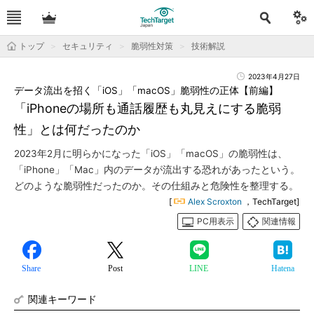
トップ
セキュリティ
脆弱性対策
技術解説
2023年4月27日
データ流出を招く「iOS」「macOS」脆弱性の正体【前編】
「iPhoneの場所も通話履歴も丸見えにする脆弱
性」とは何だったのか
2023年2月に明らかになった「iOS」「macOS」の脆弱性は、
「iPhone」「Mac」内のデータが流出する恐れがあったという。
どのような脆弱性だったのか。その仕組みと危険性を整理する。
[
Alex Scroxton
，TechTarget]
PC用表示
関連情報
Share
Post
LINE
Hatena
関連キーワード