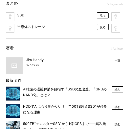
まとめ
5 Keywords
SSD
DR
見る
半導体ストレージ
デ
見る
著者
1 Authors
Jim Handy
一覧
55 Articles
最新 3 件
AI推論の遅延解消を目指す「SSDの魔改造」「GPUの
読む
NAND化」とは？
HDDでAIはもう動かない？ “100TB超えSSD”が必要
読む
になる理由
500TB“モンスターSSD”から1億IOPSまで――異次元
読む