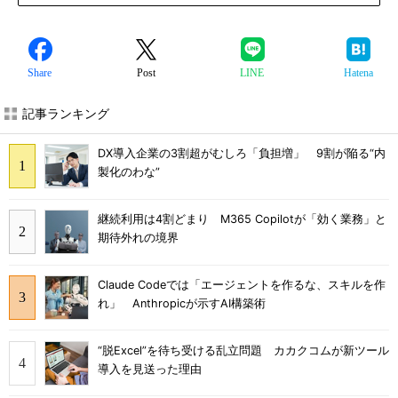
Share
Post
LINE
Hatena
記事ランキング
DX導入企業の3割超がむしろ「負担増」 9割が陥る“内
製化のわな”
継続利用は4割どまり M365 Copilotが「効く業務」と
期待外れの境界
Claude Codeでは「エージェントを作るな、スキルを作
れ」 Anthropicが示すAI構築術
“脱Excel”を待ち受ける乱立問題 カカクコムが新ツール
導入を見送った理由