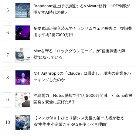
Broadcom値上げで加速するVMware移行 HPE幹部が
明かすAI時代の備え
多要素認証導入済みでもランサムウェア被害に 復旧費
用は平均2億7000万円
Macを守る「ロックダウンモード」が“侵害調査の障
壁”になっている
なぜAnthropicの「Claude」は暴走し、現実の企業をハ
ッキングしたのか
沖縄電力、Notes脱却で年1万5000時間減 kintone市民
開発を安全に広げた6手
【マンガ付き】ひとり情シス支援の第一人者が教え
る”中堅中小企業こそRAGを使うべき理由”