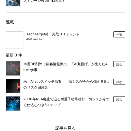
ストレージ技術が動き出す
連載
TechTarget発 先取りITトレンド
一覧
4343 Articles
最新 3 件
本番DB削除に顧客情報流出 「AI丸投げ」が生んだ4
読む
つの惨事
米「AIキルスイッチ法案」 情シスが今から備える5つ
読む
のリスク回避策
2030年RSA廃止で迫る耐量子暗号移行 情シスが今す
読む
ぐ仕込むべき5ステップ
記事を見る