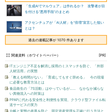
「生成AIでマルウェア」は作れるか？ 攻撃者が目
を付ける“悪用手段”のまとめ
アクセンチュアが「AI人材」を“倍増”宣言した狙い
とは？
過去の連載記事が 1070 件あります
関連資料（ホワイトペーパー）
[PR]
ITエンジニア不足を解消し採用のミスマッチを防ぐ、「外部
人材活用」の実態
「教える時間がない」「育成してもすぐ辞める」 今の現場
に必要な教育方法とは
食品衛生の「7S活動」はやっているが…… なかなか減らな
い異物混入への対策は
PPAPに代わる安全性と利便性を実現、クラウド型ファイル転
送サービスの実力
台帳と実態の差異を防ぐ、固定資産管理を正確に行う方法と