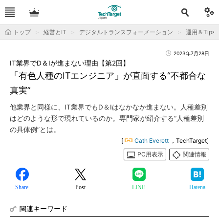
トップ
経営とIT
デジタルトランスフォーメーション
運用＆Tips
2023年7月28日
IT業界でD＆Iが進まない理由【第2回】
「有色人種のITエンジニア」が直面する“不都合な
真実”
他業界と同様に、IT業界でもD＆Iはなかなか進まない。人種差別
はどのような形で現れているのか。専門家が紹介する“人種差別
の具体例”とは。
[
Cath Everett
，TechTarget]
PC用表示
関連情報
Share
Post
LINE
Hatena
関連キーワード