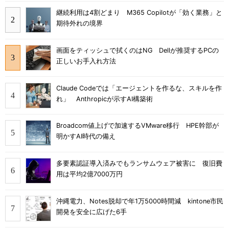
継続利用は4割どまり M365 Copilotが「効く業務」と
期待外れの境界
画面をティッシュで拭くのはNG Dellが推奨するPCの
正しいお手入れ方法
Claude Codeでは「エージェントを作るな、スキルを作
れ」 Anthropicが示すAI構築術
Broadcom値上げで加速するVMware移行 HPE幹部が
明かすAI時代の備え
多要素認証導入済みでもランサムウェア被害に 復旧費
用は平均2億7000万円
沖縄電力、Notes脱却で年1万5000時間減 kintone市民
開発を安全に広げた6手