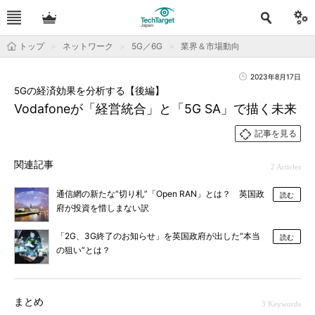
トップ
ネットワーク
5G／6G
業界＆市場動向
2023年8月17日
5Gの経済効果を分析する【後編】
Vodafoneが「経営統合」と「5G SA」で描く未来
記事を見る
関連記事
2 Articles
通信網の新たな“切り札”「Open RAN」とは？ 英国政
読む
府が投資を惜しまない訳
「2G、3G終了のお知らせ」を英国政府が出した“本当
読む
の狙い”とは？
まとめ
3 Keywords