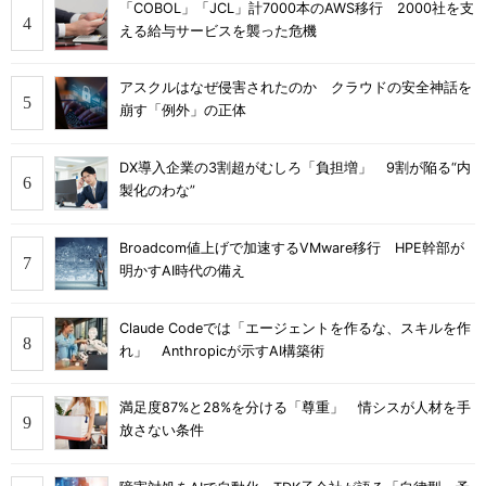
「COBOL」「JCL」計7000本のAWS移行 2000社を支
える給与サービスを襲った危機
アスクルはなぜ侵害されたのか クラウドの安全神話を
崩す「例外」の正体
DX導入企業の3割超がむしろ「負担増」 9割が陥る“内
製化のわな”
Broadcom値上げで加速するVMware移行 HPE幹部が
明かすAI時代の備え
Claude Codeでは「エージェントを作るな、スキルを作
れ」 Anthropicが示すAI構築術
満足度87%と28%を分ける「尊重」 情シスが人材を手
放さない条件