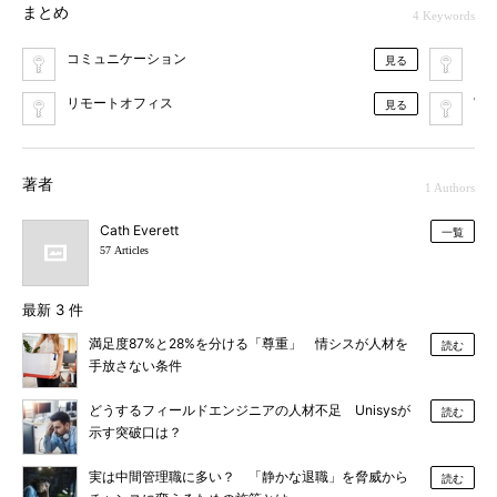
まとめ
4 Keywords
コミュニケーション
ビ
見る
リモートオフィス
We
見る
著者
1 Authors
Cath Everett
一覧
57 Articles
最新 3 件
満足度87%と28%を分ける「尊重」 情シスが人材を
読む
手放さない条件
どうするフィールドエンジニアの人材不足 Unisysが
読む
示す突破口は？
実は中間管理職に多い？ 「静かな退職」を脅威から
読む