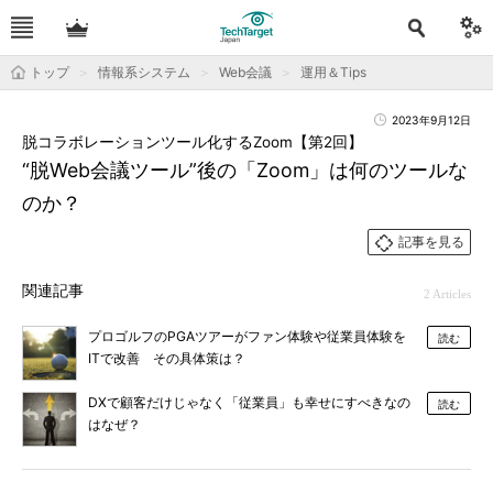
トップ
情報系システム
Web会議
運用＆Tips
2023年9月12日
脱コラボレーションツール化するZoom【第2回】
“脱Web会議ツール”後の「Zoom」は何のツールな
のか？
記事を見る
関連記事
2 Articles
プロゴルフのPGAツアーがファン体験や従業員体験を
読む
ITで改善 その具体策は？
DXで顧客だけじゃなく「従業員」も幸せにすべきなの
読む
はなぜ？