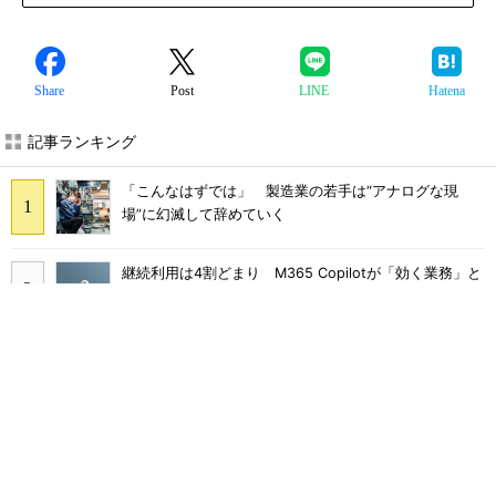
Share
Post
LINE
Hatena
記事ランキング
「こんなはずでは」 製造業の若手は“アナログな現
場”に幻滅して辞めていく
継続利用は4割どまり M365 Copilotが「効く業務」と
期待外れの境界
「COBOL」「JCL」計7000本のAWS移行 2000社を支
える給与サービスを襲った危機
Microsoft 365の知られざる5つの裏口 パスワードを
変えても攻撃者は消えない