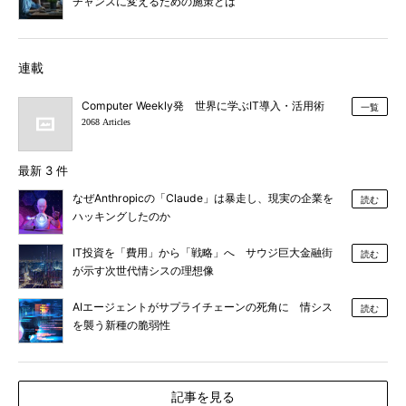
チャンスに変えるための施策とは
連載
Computer Weekly発 世界に学ぶIT導入・活用術
一覧
2068 Articles
最新 3 件
なぜAnthropicの「Claude」は暴走し、現実の企業を
読む
ハッキングしたのか
IT投資を「費用」から「戦略」へ サウジ巨大金融街
読む
が示す次世代情シスの理想像
AIエージェントがサプライチェーンの死角に 情シス
読む
を襲う新種の脆弱性
記事を見る