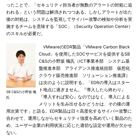
ったことで、「セキュリティ担当者が無数のアラートの対処に追
われる」という問題は解消されつつある。しかしアラートが出た
後の対処は、システムを監視してサイバー攻撃の検知や分析を実
施するチームを意味する「SOC」（Security Operation Center）
のスキルが必要だ。
VMwareのEDR製品「VMware Carbon Black
Cloud」を使用したSOCサービスを提供するSB
C&Sの小野坂 颯氏（ICT事業本部 システム基
盤推進本部 アライアンス推進統括部 仮想化
クラウド販売推進部 ソリューション推進課）
は次のように説明する。「EDRの導入はスター
ト地点に過ぎません。『導入したら終わり』
SB C&Sの小野坂 颯
『導入すれば安心』なのではなく、導入による
氏
メリットを生み出せるかどうかは、その後の運
用次第です」と語る。EDR製品は日々高度化するサイバー攻撃に
合わせて、運用しながらセキュリティ強度を高めていく製品のた
め、ユーザー企業の利用状況に応じた適切な設定や運用が欠かせ
ない。