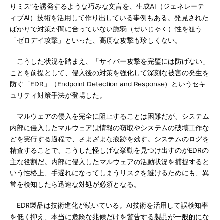
りミス”を誘発するような巧みな文言を、生成AI（ジェネレーテ
ィブAI）技術を活用して作り出している事例もある。発見された
ばかりで対策が間に合っていない脆弱（ぜいじゃく）性を狙う
「ゼロデイ攻撃」といった、高度な攻撃も珍しくない。
こうした状況を踏まえ、「サイバー攻撃を完璧には防げない」
ことを前提として、侵入後の対策を強化して深刻な被害の発生を
防ぐ「EDR」（Endpoint Detection and Response）というセキ
ュリティ対策手法が登場した。
マルウェアの侵入を完全に阻止することは困難だが、システム
内部に侵入したマルウェアは情報の窃取やシステムの破壊工作な
どを実行する過程で、さまざまな痕跡を残す。システムのログを
精査することで、こうした怪しげな挙動を見つけ出すのがEDRの
主な役割だ。内部に侵入したマルウェアの活動状況を捕捉すると
いう性格上、手遅れになってしまうリスクを避けるためにも、異
常を検知したら迅速な対処が必須となる。
EDR製品は技術進化が続いている。AI技術を活用して誤検知率
を低く抑え、本当に危険な兆候だけを警告する製品が一般的にな