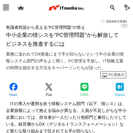
2023年11月9日
有識者対談から見える“PC管理問題”の答え
中小企業の情シスを“PC管理問題”から解放して
ビジネスを推進するには
業務に追われてDX推進にまで手が回らないという中小企業の情
報システム部門の声をよく聞く。PC管理を手放し、IT戦略立案
の時間を捻出する方法をキーパーソンたちが語った。
PC用表示
Share
Post
LINE
Hatena
ITの導入や運用を担う情報システム部門（以下、情シス）は、
企業規模によって抱える悩みが異なる。人員が不足しがちな中小
企業においては、担当者が一人だったり他部門と兼任したりして
いる。経営層からDX（デジタルトランスフォーメーション）な
ど新たな取り組みまで任されても手が回らない。