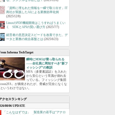
る、シンプルな手段とは？
(2025/12/8)
「資料に埋もれた情報を一瞬で取り出す」IT
商社が実践したAIによる業務効率化例
(2025/12/8)
LinuxのPDF機能開発はこうすればうまくい
く SDKとAPIの賢い選び方
(2025/7/7)
経営者の意思決定スピードを改善できた、デ
ータと業務の統合基盤とは
(2025/6/23)
From Informa TechTarget
瞬時にM365が乗っ取られる
――全社員に周知すべき“新フ
ィッシング”の教訓
MFA（多要素認証）を入れた
から安心という常識が崩れ去
っている。フィッシング集団
ycoon2FA」が摘発されたが、脅威が完全になくな
たというわけではない。
アクセスランキング
026/08/06 UPDATE
「こんなはずでは」 製造業の若手は“アナロ