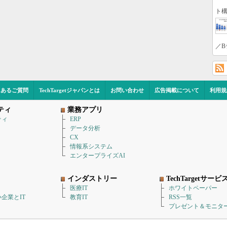
ト構
／B
くあるご質問
TechTargetジャパンとは
お問い合わせ
広告掲載について
利用規
ティ
業務アプリ
ティ
ERP
データ分析
CX
情報系システム
エンタープライズAI
インダストリー
TechTargetサービ
医療IT
ホワイトペーパー
企業とIT
教育IT
RSS一覧
プレゼント＆モニタ