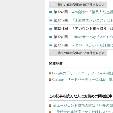
新しい連載記事が 1097 件あります
3243
Web会議の「複数人だと
3242
「未経験エンジニア」はも
3241
「アカウント乗っ取り」は
3240
Lenovoサーバが「AM
3239
メタバースがいくら話題
過去の連載記事が 3238 件あります
関連記事
Googleの「サードパーティーCooki
Chrome「サードパーティーCookie