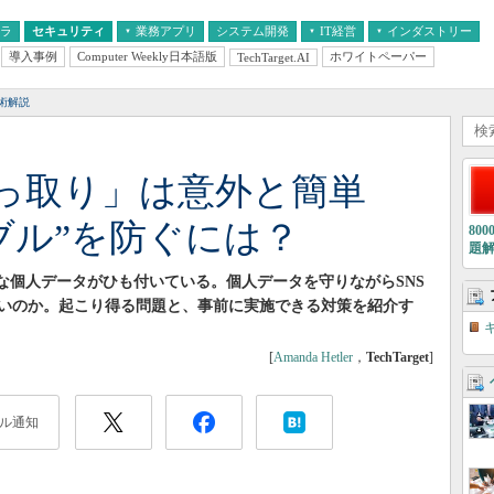
フラ
セキュリティ
業務アプリ
システム開発
IT経営
インダストリー
導入事例
Computer Weekly日本語版
ホワイトペーパー
TechTarget.AI
AI
経営とIT
医療IT
中堅・中小企業とIT
教育IT
術解説
乗っ取り」は意外と簡単
ラブル”を防ぐには？
80
題
な個人データがひも付いている。個人データを守りながらSNS
いのか。起こり得る問題と、事前に実施できる対策を紹介す
[
Amanda Hetler
，
TechTarget
]
ル通知