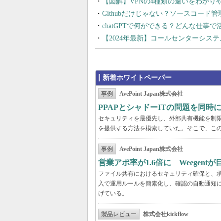
【図解】VPNの4種類の違いをわか
Githubだけじゃない？ソースコード
chatGPTで何ができる？どんな仕事
【2024年最新】コールセンターシス
新着ホワイトペーパー
事例
AvePoint Japan株式会社
PPAPとシャドーITの問題を同時に解
セキュリティを最優先し、外部共有機能を制
を提供する方法を模索していた。そこで、こ
事例
AvePoint Japan株式会社
営業アポ率が1.6倍に Weegen
ファイル共有におけるセキュリティ確保と、承認
入で運用ルールを簡素化し、確認の自動通知に
げている。
製品レビュー
株式会社kickflow