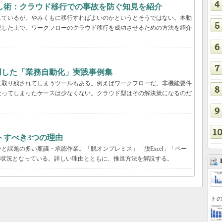
し術：クラウド移行での事故を防ぐ知見を紹介
しているが、やみくもに移行すればよいのかというとそうではない。本動
説した上で、ワークフローのクラウド移行を成功させるための方法を紹介
用した「業務自動化」実践事例集
に取り残されてしまうツールもある。例えばワークフローだ。非機能要件
なってしまったケースは少なくない。クラウド型はその解決策になるのだ
トすべき3つの理由
と課題の多い稟議・承認作業。「脱オンプレミス」「脱Excel」「ペー
の状況となっている。詳しい理由とともに、推進方法を解説する。
トの