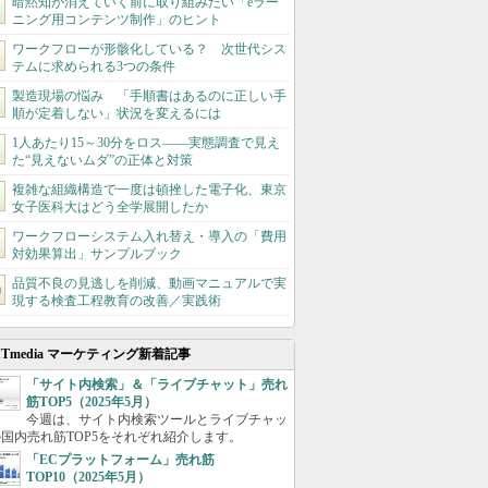
暗黙知が消えていく前に取り組みたい「eラー
ニング用コンテンツ制作」のヒント
ワークフローが形骸化している？ 次世代シス
テムに求められる3つの条件
製造現場の悩み 「手順書はあるのに正しい手
順が定着しない」状況を変えるには
1人あたり15～30分をロス――実態調査で見え
た“見えないムダ”の正体と対策
複雑な組織構造で一度は頓挫した電子化、東京
女子医科大はどう全学展開したか
ワークフローシステム入れ替え・導入の「費用
対効果算出」サンプルブック
品質不良の見逃しを削減、動画マニュアルで実
現する検査工程教育の改善／実践術
ITmedia マーケティング新着記事
「サイト内検索」＆「ライブチャット」売れ
筋TOP5（2025年5月）
今週は、サイト内検索ツールとライブチャッ
国内売れ筋TOP5をそれぞれ紹介します。
「ECプラットフォーム」売れ筋
TOP10（2025年5月）