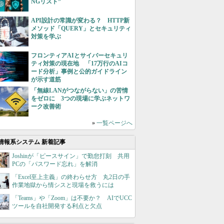
NGリスト”
API設計の常識が変わる？ HTTP新
メソッド「QUERY」とセキュリティ
対策を学ぶ
フロンティアAIとサイバーセキュリ
ティ対策の現在地 「17万行のAIコ
ード分析」事例と公的ガイドライン
が示す道筋
「無線LANがつながらない」の苦情
をゼロに 3つの現場に学ぶネットワ
ーク改善術
»
一覧ページへ
情報系システム 新着記事
Joshinが「ピースサイン」で勤怠打刻 共用
PCの「パスワード忘れ」を解消
「Excel至上主義」の終わらせ方 丸2日の手
作業地獄から情シスと現場を救うには
「Teams」や「Zoom」は不要か？ AIでUCC
ツールを自社開発する利点と欠点