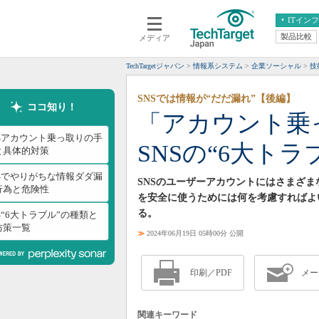
ITイン
製品比較
メディア
クラウド
エンタープライズ
ERP
仮想化
TechTargetジャパン
情報系システム
企業ソーシャル
技
データ分析
サーバ＆ストレージ
SNSでは情報が“だだ漏れ”【後編】
CX
スマートモバイル
ココ知り！
「アカウント
情報系システム
ネットワーク
NSアカウント乗っ取りの手
SNSの“6大ト
システム運用管理
と具体的対策
NSでやりがちな情報ダダ漏
SNSのユーザーアカウントにはさまざま
行為と危険性
を安全に使うためには何を考慮すればよ
る。
S“6大トラブル”の種類と
防策一覧
≫
2024年06月19日 05時00分 公開
印刷／PDF
メー
関連キーワード