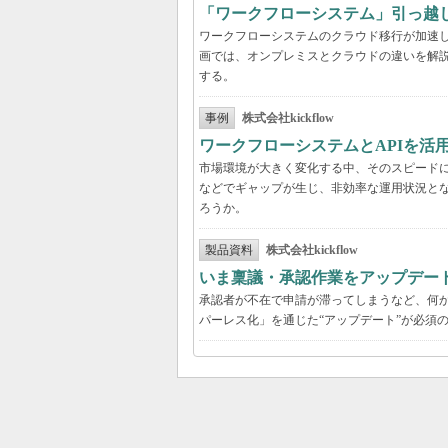
「ワークフローシステム」引っ越
ワークフローシステムのクラウド移行が加速
画では、オンプレミスとクラウドの違いを解
する。
事例
株式会社kickflow
ワークフローシステムとAPIを活
市場環境が大きく変化する中、そのスピード
などでギャップが生じ、非効率な運用状況と
ろうか。
製品資料
株式会社kickflow
いま稟議・承認作業をアップデー
承認者が不在で申請が滞ってしまうなど、何か
パーレス化」を通じた“アップデート”が必須