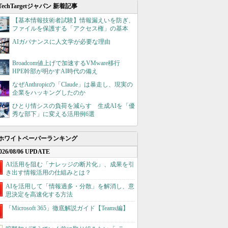
TechTargetジャパン 新着記事
【基本情報技術者試験】情報漏えいを防ぎ、
ファイルを保護する「アクセス権」の基本
AIガバナンスに人文学が必要な理由
Broadcom値上げで加速するVMware移行
HPE幹部が明かすAI時代の備え
なぜAnthropicの「Claude」は暴走し、現実の
企業をハッキングしたのか
ひとり情シスの負荷を減らす 生成AIを「優
秀な部下」に変える活用例6選
ホワイトペーパーランキング
026/08/06 UPDATE
AI活用を阻む「ナレッジの断片化」、成果を引
き出す情報活用の仕組みとは？
AIを活用して「情報過多・分散」を解消し、意
思決定を高速化する方法
「Microsoft 365」徹底解説ガイド【Teams編】