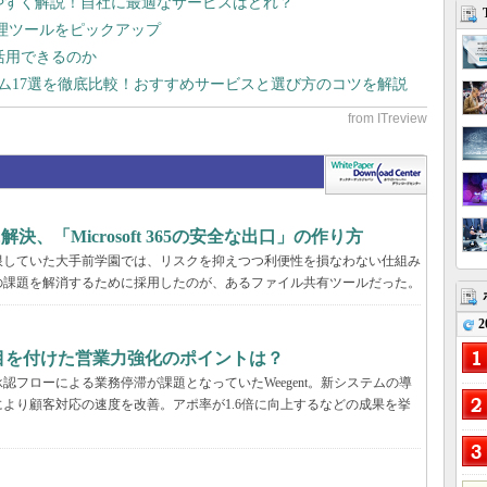
りやすく解説！自社に最適なサービスはどれ？
管理ツールをピックアップ
で活用できるのか
テム17選を徹底比較！おすすめサービスと選び方のコツを解説
決、「Microsoft 365の安全な出口」の作り方
限していた大手前学園では、リスクを抑えつつ利便性を損なわない仕組み
の課題を解消するために採用したのが、あるファイル共有ツールだった。
2
tが目を付けた営業力強化のポイントは？
フローによる業務停滞が課題となっていたWeegent。新システムの導
より顧客対応の速度を改善。アポ率が1.6倍に向上するなどの成果を挙