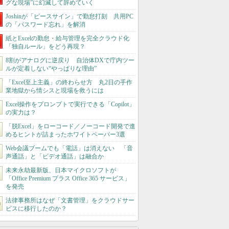
グな現場”に幻滅して辞めていく
Joshinが「ピースサイン」で勤怠打刻 共用PC
の「パスワード忘れ」を解消
紙とExcelの勤怠・給与管理を完全クラウド化
「独自ルール」をどう再現？
8割がアナログに逆戻り 自治体DXで庁内ツー
ルが定着しない“やっぱりな理由”
「Excel至上主義」の終わらせ方 丸2日の手作
業地獄から情シスと現場を救うには
Excel操作をプロンプトで実行できる「Copilot」
の実力は？
「脱Excel」をローコード／ノーコード開発で進
めるヒントが詰まったホワイトペーパー3選
Web会議ブームでも「電話」は消えない 「音
声通話」と「ビデオ通話」は融合か
未来永劫最新版、日本マイクロソフトが
「Office Premium プラス Office 365 サービス」
を発売
法律事務所はなぜ「文書管理」をクラウドサー
ビスに移行したのか？