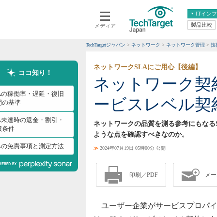
ITイン
製品比較
メディア
クラウド
エンタープライズ
ERP
仮想化
TechTargetジャパン
ネットワーク
ネットワーク管理
技
データ分析
サーバ＆ストレージ
ネットワークSLAにご用心【後編】
CX
スマートモバイル
ココ知り！
ネットワーク契
情報系システム
ネットワーク
LAの稼働率・遅延・復旧
ービスレベル契
システム運用管理
間の基準
LA未達時の返金・割引・
ネットワークの品質を測る参考にもなるS
償条件
ような点を確認すべきなのか。
LAの免責事項と測定方法
≫
2024年07月19日 05時00分 公開
印刷／PDF
メー
ユーザー企業がサービスプロパイ