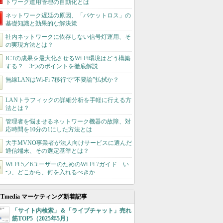
トワーク運用管理の自動化とは
ネットワーク遅延の原因、「パケットロス」の
基礎知識と効果的な解決策
社内ネットワークに依存しない信号灯運用、そ
の実現方法とは？
ICTの成果を最大化させるWi-Fi環境はどう構築
する？ 3つのポイントを徹底解説
無線LANはWi-Fi 7移行で“不要論”払拭か？
LANトラフィックの詳細分析を手軽に行える方
法とは？
管理者を悩ませるネットワーク機器の故障、対
応時間を10分の1にした方法とは
大手MVNO事業者が法人向けサービスに選んだ
通信端末、その選定基準とは？
Wi‑Fi 5／6ユーザーのためのWi‑Fi 7ガイド い
つ、どこから、何を入れるべきか
ITmedia マーケティング新着記事
「サイト内検索」＆「ライブチャット」売れ
筋TOP5（2025年5月）