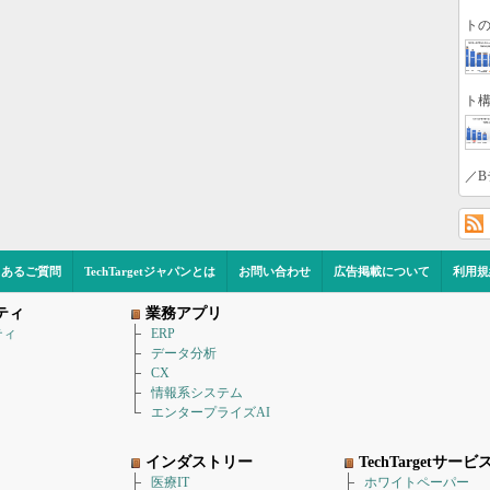
トの
ト構
／B
くあるご質問
TechTargetジャパンとは
お問い合わせ
広告掲載について
利用規
ティ
業務アプリ
ティ
ERP
データ分析
CX
情報系システム
エンタープライズAI
インダストリー
TechTargetサービ
医療IT
ホワイトペーパー