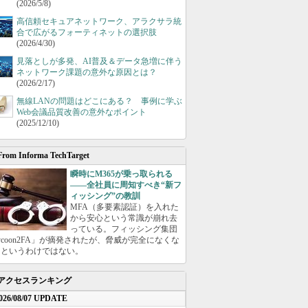
(2026/5/8)
高信頼セキュアネットワーク、アラクサラ統
合で広がるフォーティネットの選択肢
(2026/4/30)
見落としが多発、AI普及＆データ急増に伴う
ネットワーク課題の意外な原因とは？
(2026/2/17)
無線LANの問題はどこにある？ 事例に学ぶ
Web会議品質改善の意外なポイント
(2025/12/10)
From Informa TechTarget
瞬時にM365が乗っ取られる
――全社員に周知すべき“新フ
ィッシング”の教訓
MFA（多要素認証）を入れた
から安心という常識が崩れ去
っている。フィッシング集団
ycoon2FA」が摘発されたが、脅威が完全になくな
たというわけではない。
アクセスランキング
026/08/07 UPDATE