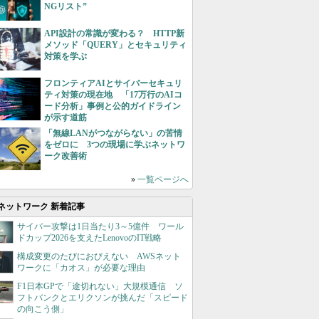
NGリスト”
API設計の常識が変わる？ HTTP新
メソッド「QUERY」とセキュリティ
対策を学ぶ
フロンティアAIとサイバーセキュリ
ティ対策の現在地 「17万行のAIコ
ード分析」事例と公的ガイドライン
が示す道筋
「無線LANがつながらない」の苦情
をゼロに 3つの現場に学ぶネットワ
ーク改善術
»
一覧ページへ
ネットワーク 新着記事
サイバー攻撃は1日当たり3～5億件 ワール
ドカップ2026を支えたLenovoのIT戦略
構成変更のたびにおびえない AWSネット
ワークに「カオス」が必要な理由
F1日本GPで「途切れない」大規模通信 ソ
フトバンクとエリクソンが挑んだ「スピード
の向こう側」