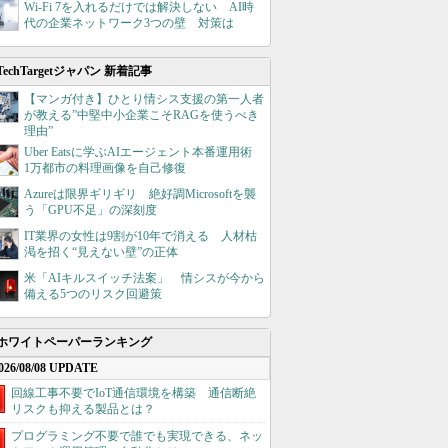
Wi-Fi 7を入れるだけでは解決しない AI時
代の企業ネットワーク3つの壁 対策は
TechTargetジャパン 新着記事
【マンガ付き】ひとり情シス支援の第一人者
が教える”中堅中小企業こそRAGを使うべき
理由”
Uber Eatsに学ぶAIエージェント本番運用術
1万都市の料理画像を自己修復
Azureは限界ギリギリ 絶好調Microsoftを襲
う「GPU不足」の深刻度
IT業界の女性は9割が10年で消える 人材枯
渇を招く“見えない壁”の正体
米「AIキルスイッチ法案」 情シスが今から
備える5つのリスク回避策
ホワイトペーパーランキング
026/08/08 UPDATE
回線工事不要でIoT通信環境を構築 通信断絶
リスクも抑える製品とは？
プログラミング不要で誰でも実現できる、ネッ