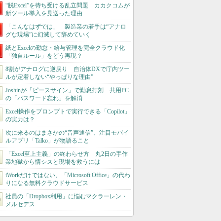
“脱Excel”を待ち受ける乱立問題 カカクコムが
新ツール導入を見送った理由
「こんなはずでは」 製造業の若手は“アナロ
グな現場”に幻滅して辞めていく
紙とExcelの勤怠・給与管理を完全クラウド化
「独自ルール」をどう再現？
8割がアナログに逆戻り 自治体DXで庁内ツー
ルが定着しない“やっぱりな理由”
Joshinが「ピースサイン」で勤怠打刻 共用PC
の「パスワード忘れ」を解消
Excel操作をプロンプトで実行できる「Copilot」
の実力は？
次に来るのはまさかの“音声通信”、注目モバイ
ルアプリ「Talko」が物語ること
「Excel至上主義」の終わらせ方 丸2日の手作
業地獄から情シスと現場を救うには
iWorkだけではない、「Microsoft Office」の代わ
りになる無料クラウドサービス
社員の「Dropbox利用」に悩むマクラーレン・
メルセデス