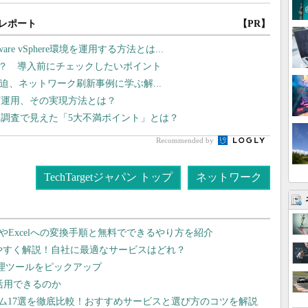
レポート
【PR】
 vSphere環境を運用する方法とは...
は？ 導入前にチェックしたいポイント
線が逼迫、ネットワーク刷新事例に学ぶ解...
灯運用、その実現方法とは？
調査で見えた「5大不満ポイント」とは？
Recommended by
TechTargetジャパン トップ
ネットワーク
dやExcelへの変換手順と無料でできるやり方を紹介
りやすく解説！自社に最適なサービスはどれ？
管理ツールをピックアップ
で活用できるのか
テム17選を徹底比較！おすすめサービスと選び方のコツを解説