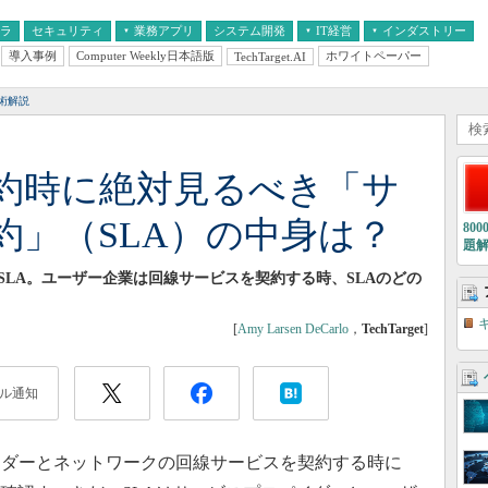
フラ
セキュリティ
業務アプリ
システム開発
IT経営
インダストリー
導入事例
Computer Weekly日本語版
ホワイトペーパー
TechTarget.AI
AI
経営とIT
医療IT
中堅・中小企業とIT
教育IT
術解説
約時に絶対見るべき「サ
約」（SLA）の中身は？
80
題
LA。ユーザー企業は回線サービスを契約する時、SLAのどの
[
Amy Larsen DeCarlo
，
TechTarget
]
ル通知
ダーとネットワークの回線サービスを契約する時に