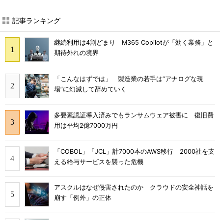
記事ランキング
継続利用は4割どまり M365 Copilotが「効く業務」と
期待外れの境界
「こんなはずでは」 製造業の若手は“アナログな現
場”に幻滅して辞めていく
多要素認証導入済みでもランサムウェア被害に 復旧費
用は平均2億7000万円
「COBOL」「JCL」計7000本のAWS移行 2000社を支
える給与サービスを襲った危機
アスクルはなぜ侵害されたのか クラウドの安全神話を
崩す「例外」の正体