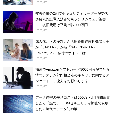
(
2026/8/6
)
被害企業の2割でセキュリティリーダーが交代
多要素認証導入済みでもランサムウェア被害
に 復旧費用は平均2億7000万円
(
2026/8/5
)
属人化からの脱却とAI活用を推進歯科機器大手
が「SAP ERP」から「SAP Cloud ERP
Private」へ 移行のポイントは
(
2026/8/5
)
抽選でAmazonギフトカード5000円分が当たる
情報システム部門担当者のキャリアに関するア
ンケートにご協力をお願いします
(
2026/8/6
)
データ侵害の平均コストは500万ドル1時間放置
したら「詰む」 IBMセキュリティ調査で判明
したAI時代のデータ防御策