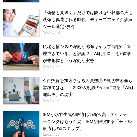
「偽物を見抜く」だけでは防げない幹部の声も
映像も偽造される時代 ディープフェイク訓練
ツール選定5要件
(
2026/7/31
)
現場と情シスの深刻な認識ギャップ6割が「管
理できている」と誤認？ AI利用ログを約9割
が未把握という深刻な実態
(
2026/7/30
)
AI再投資を加速させる人員整理の裏側技術職も
聖域ではない 2600人削減のVisaに見る「AI組
織転換」の現実
(
2026/7/30
)
IBMが示す生成AI最適化の新常識ファインチュ
ーニングはもう不要 IBMが解説する「モデル
最適化の5ステップ」
(
2026/7/30
)