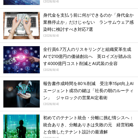
(
2026/8/4
)
身代金を支払う前に何ができるのか「身代金か
業務停止か」だけじゃない ランサムウェア感
染時に検討すべき対応7選
(
2026/8/4
)
全行員6.7万人のリスキリングと組織変革生成
AIで210億円の価値創出へ 英ロイズが踏み出
す4000億円コスト削減とAI武装の全容
(
2026/8/4
)
報告書作成時間を80％削減 受注率15pt向上AI
エージェント成功の鍵は「社長の朝のルーティ
ン」 ジャロックの営業AI定着術
(
2026/8/4
)
初めてのテナント統合・分離に挑む情シスへ：
統合ありき、分離ありきは失敗の元 経営戦略
と合致したテナント設計の最適解