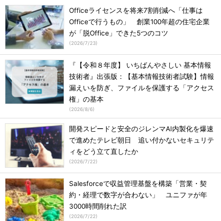
Officeライセンスを将来7割削減へ「仕事は
Officeで行うもの」 創業100年超の住宅企業
が「脱Office」できた5つのコツ
(
2026/7/23
)
『【令和８年度】 いちばんやさしい 基本情報
技術者』出張版：【基本情報技術者試験】情報
漏えいを防ぎ、ファイルを保護する「アクセス
権」の基本
(
2026/8/6
)
開発スピードと安全のジレンマAI内製化を爆速
で進めたテレビ朝日 追い付かないセキュリテ
ィをどう立て直したか
(
2026/7/22
)
Salesforceで収益管理基盤を構築「営業・契
約・経理で数字が合わない」 ユニファが年
3000時間削れた訳
(
2026/7/22
)