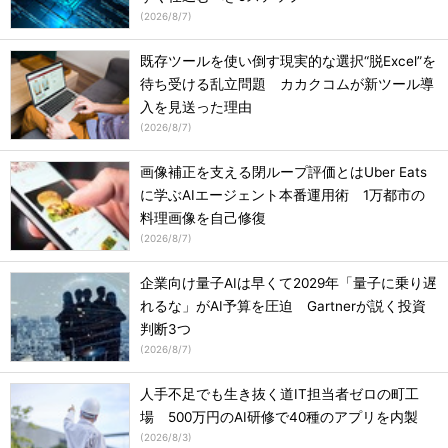
(
2026/8/7
)
既存ツールを使い倒す現実的な選択“脱Excel”を
待ち受ける乱立問題 カカクコムが新ツール導
入を見送った理由
(
2026/8/7
)
画像補正を支える閉ループ評価とはUber Eats
に学ぶAIエージェント本番運用術 1万都市の
料理画像を自己修復
(
2026/8/7
)
企業向け量子AIは早くて2029年「量子に乗り遅
れるな」がAI予算を圧迫 Gartnerが説く投資
判断3つ
(
2026/8/7
)
人手不足でも生き抜く道IT担当者ゼロの町工
場 500万円のAI研修で40種のアプリを内製
(
2026/8/3
)