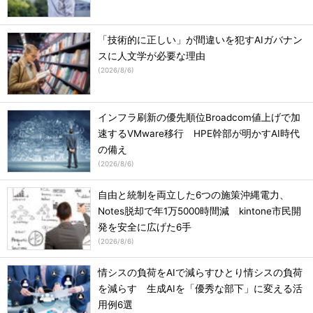
「技術的に正しい」が間違いを犯すAIガバナン
スに人文学が必要な理由
(
2026/8/6
)
インフラ刷新の優先順位Broadcom値上げで加
速するVMware移行 HPE幹部が明かすAI時代
の備え
(
2026/8/6
)
自由と統制を両立した6つの施策沖縄電力、
Notes脱却で年1万5000時間減 kintone市民開
発を安全に広げた6手
(
2026/8/6
)
情シスの負荷をAIで減らすひとり情シスの負荷
を減らす 生成AIを「優秀な部下」に変える活
用例6選