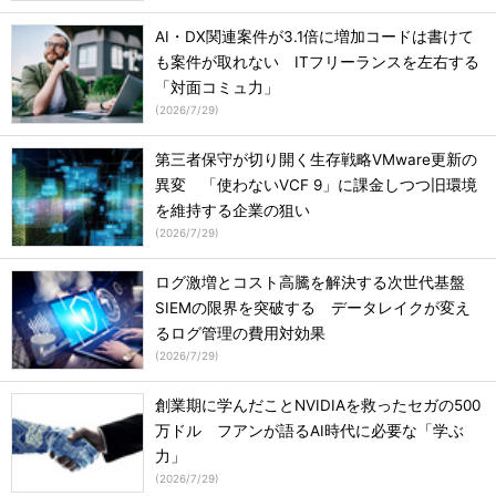
AI・DX関連案件が3.1倍に増加コードは書けて
も案件が取れない ITフリーランスを左右する
「対面コミュ力」
(
2026/7/29
)
第三者保守が切り開く生存戦略VMware更新の
異変 「使わないVCF 9」に課金しつつ旧環境
を維持する企業の狙い
(
2026/7/29
)
ログ激増とコスト高騰を解決する次世代基盤
SIEMの限界を突破する データレイクが変え
るログ管理の費用対効果
(
2026/7/29
)
創業期に学んだことNVIDIAを救ったセガの500
万ドル フアンが語るAI時代に必要な「学ぶ
力」
(
2026/7/29
)