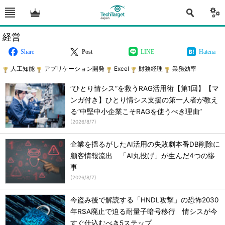
経営
Share
Post
LINE
Hatena
人工知能
アプリケーション開発
Excel
財務経理
業務効率
”ひとり情シス”を救うRAG活用術【第1回】【マ
ンガ付き】ひとり情シス支援の第一人者が教え
る”中堅中小企業こそRAGを使うべき理由”
(
2026/8/7
)
企業を揺るがしたAI活用の失敗劇本番DB削除に
顧客情報流出 「AI丸投げ」が生んだ4つの惨
事
(
2026/8/7
)
今盗み後で解読する「HNDL攻撃」の恐怖2030
年RSA廃止で迫る耐量子暗号移行 情シスが今
すぐ仕込むべき5ステップ