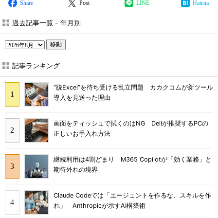
Share
Post
LINE
Hatena
過去記事一覧 - 年月別
移動
記事ランキング
“脱Excel”を待ち受ける乱立問題 カカクコムが新ツール
導入を見送った理由
画面をティッシュで拭くのはNG Dellが推奨するPCの
正しいお手入れ方法
継続利用は4割どまり M365 Copilotが「効く業務」と
期待外れの境界
Claude Codeでは「エージェントを作るな、スキルを作
れ」 Anthropicが示すAI構築術