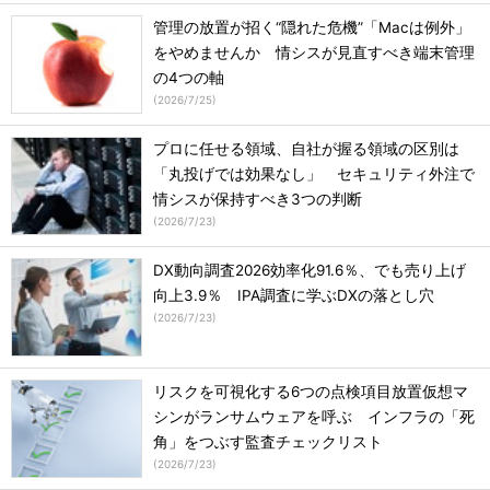
管理の放置が招く“隠れた危機”「Macは例外」
をやめませんか 情シスが見直すべき端末管理
の4つの軸
(
2026/7/25
)
プロに任せる領域、自社が握る領域の区別は
「丸投げでは効果なし」 セキュリティ外注で
情シスが保持すべき3つの判断
(
2026/7/23
)
DX動向調査2026効率化91.6％、でも売り上げ
向上3.9％ IPA調査に学ぶDXの落とし穴
(
2026/7/23
)
リスクを可視化する6つの点検項目放置仮想マ
シンがランサムウェアを呼ぶ インフラの「死
角」をつぶす監査チェックリスト
(
2026/7/23
)