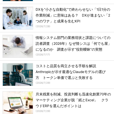
DXを“小さな自動化”で終わらせない「1日1分の
作業削減」に意味はある？ DXが進まない「2
つのワナ」と成果を生むKPI
(
2026/7/28
)
情報システム部門の業務現状と課題についての
読者調査（2026年）なぜ情シスは「何でも屋」
になるのか 調査が示す“役割曖昧”の実態
(
2026/7/17
)
コストと品質を両立させる手順を解説
Anthropicが示す最適なClaudeモデルの選び
方 トークン単価で選ぶと失敗する
(
2026/7/29
)
月末残業を削減、投資判断も迅速化創業70年の
マーケティング企業が脱「紙とExcel」 クラ
ウドERPを選んだポイントは
(
2026/7/29
)