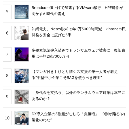
Broadcom値上げで加速するVMware移行 HPE幹部が
明かすAI時代の備え
沖縄電力、Notes脱却で年1万5000時間減 kintone市民
開発を安全に広げた6手
多要素認証導入済みでもランサムウェア被害に 復旧費
用は平均2億7000万円
【マンガ付き】ひとり情シス支援の第一人者が教え
る”中堅中小企業こそRAGを使うべき理由”
「身代金を支払う」以外のランサムウェア対策は本当に
あるのか？
DX導入企業の3割超がむしろ「負担増」 9割が陥る“内
製化のわな”