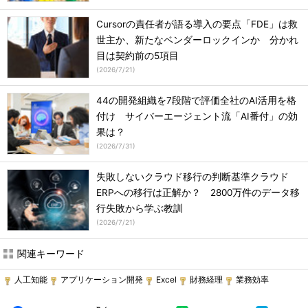
Cursorの責任者が語る導入の要点「FDE」は救
世主か、新たなベンダーロックインか 分かれ
目は契約前の5項目
(
2026/7/21
)
44の開発組織を7段階で評価全社のAI活用を格
付け サイバーエージェント流「AI番付」の効
果は？
(
2026/7/31
)
失敗しないクラウド移行の判断基準クラウド
ERPへの移行は正解か？ 2800万件のデータ移
行失敗から学ぶ教訓
(
2026/7/21
)
関連キーワード
人工知能
アプリケーション開発
Excel
財務経理
業務効率