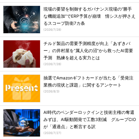
現場の要望を制御するガバナンス現場の“勝手
な機能追加”でERP予算が崩壊 情シスが押さえ
るスコープ防衛7カ条
(
2026/7/28
)
チルド製品の需要予測精度が向上「あずきバ
ー」の井村屋を“属人化の沼”から救ったAI需要
予測 熟練を超える実力とは
(
2026/7/28
)
抽選でAmazonギフトカードが当たる「受発注
業務の現状と課題」に関するアンケート
(
2026/8/3
)
AI時代のベンダーロックインと技術主権の奪還
みずほ、AI駆動開発で工数3割減 グループCIO
が「通過点」と断言する訳
(
2026/7/27
)