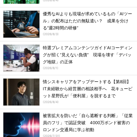
(
2026/8/4
)
優秀なAIよりも現場が求めているもの「AIツー
ル」の配布はただの無駄遣い？ 成果を分け
る“週2時間の研修”
(
2026/8/3
)
特選プレミアムコンテンツガイドAIコーディン
グが招く“見えない負債” 現場を壊す「デバッ
グ地獄」の正体
(
2026/8/1
)
情シスキャリアをアップデートする【第8回】
IT未経験から経営層の相談相手へ 花キューピ
ット星野氏が「便利屋」を脱するまで
(
2026/8/4
)
被害拡大を防いだ「自ら遮断する判断」「従業
員のフリ」で認証突破 4000万ポンド被害の
ロンドン交通局に学ぶ初動
(
2026/7/31
)