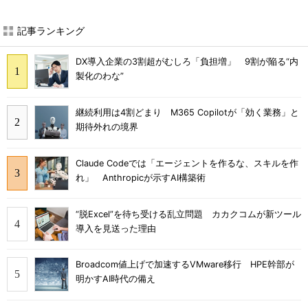
記事ランキング
DX導入企業の3割超がむしろ「負担増」 9割が陥る“内
製化のわな”
継続利用は4割どまり M365 Copilotが「効く業務」と
期待外れの境界
Claude Codeでは「エージェントを作るな、スキルを作
れ」 Anthropicが示すAI構築術
“脱Excel”を待ち受ける乱立問題 カカクコムが新ツール
導入を見送った理由
Broadcom値上げで加速するVMware移行 HPE幹部が
明かすAI時代の備え