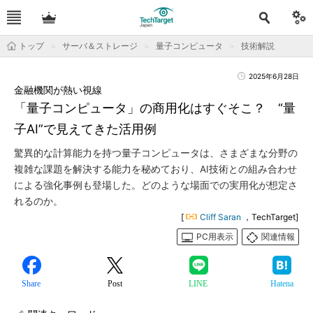
トップ
サーバ＆ストレージ
量子コンピュータ
技術解説
2025年6月28日
金融機関が熱い視線
「量子コンピュータ」の商用化はすぐそこ？ “量
子AI”で見えてきた活用例
驚異的な計算能力を持つ量子コンピュータは、さまざまな分野の
複雑な課題を解決する能力を秘めており、AI技術との組み合わせ
による強化事例も登場した。どのような場面での実用化が想定さ
れるのか。
[
Cliff Saran
，TechTarget]
PC用表示
関連情報
Share
Post
LINE
Hatena