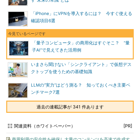
す“未来の常識”とは
「iPhone」にVPNを導入するには？ 今すぐ使える
確認項目6選
「量子コンピュータ」の商用化はすぐそこ？ “量
子AI”で見えてきた活用例
いまさら聞けない「シンクライアント」で仮想デス
クトップを使うための基礎知識
LLMの“実力”はどう測る？ 知っておくべき主要ベ
ンチマーク7選
過去の連載記事が 341 件あります
関連資料（ホワイトペーパー）
[PR]
商用利用の安全性を確保し大量のコンテンツを高速で生成す