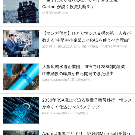
Gartnerが説く投資判断3つ
(
8月7日 05時00分
)
【マンガ付き】ひとり情シス支援の第一人者が
教える”中堅中小企業こそRAGを使うべき理由”
清水 博（一般社団法人 ひとり情シス協会）
(
8月7日 05時00分
)
大阪広域水道企業団、RPAで月288時間削減
IT未経験の職員が自ら開発できた理由
CaseHub.News
(
8月7日 05時00分
)
2030年RSA廃止で迫る耐量子暗号移行 情シス
が今すぐ仕込むべき5ステップ
Nihad Hassan
(
8月7日 05時00分
)
Azureは限界ギリギリ 絶好調Microsoftを襲う