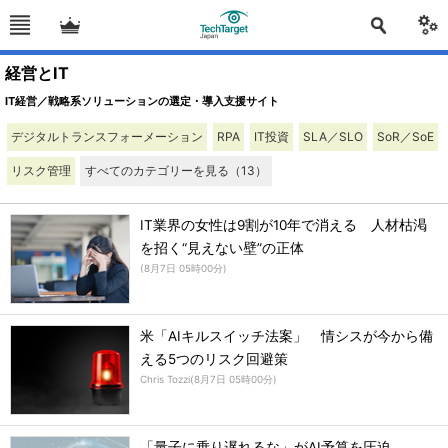
経営とIT
IT経営／戦略系ソリューションの選定・導入支援サイト
デジタルトランスフォーメーション
RPA
IT投資
SLA／SLO
SoR／SoE
リスク管理
すべてのカテゴリーを見る
（13）
IT業界の女性は9割が10年で消える 人材枯渇
を招く“見えない壁”の正体
(
8月7日 05時00分
)
米「AIキルスイッチ法案」 情シスが今から備
える5つのリスク回避策
Chris Tozzi
(
8月7日 05時00分
)
「量子に乗り遅れるな」がAI予算を圧迫