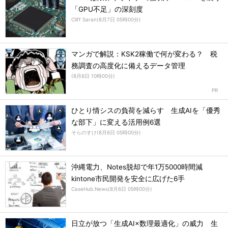
「GPU不足」の深刻度
Cliff Saran
(
8月7日 05時00分
)
マンガで解説：KSK2稼働で何が変わる？ 税
務調査の高度化に備えるデータ管理
(
8月6日 10時00分
)
ひとり情シスの負荷を減らす 生成AIを「優秀
な部下」に変える活用例6選
そらのすけ
(
8月6日 05時00分
)
沖縄電力、Notes脱却で年1万5000時間減
kintone市民開発を安全に広げた6手
CaseHub.News
(
8月6日 05時00分
)
日立が放つ「生成AI×数理最適化」の威力 生