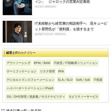
ィン」 ジャロックの営業AI定着術
(
8月4日 05時00分
)
IT未経験から経営層の相談相手へ 花キューピ
ット星野氏が「便利屋」を脱するまで
成澤綾子
(
8月4日 05時00分
)
経営とIT
のカテゴリー
アウトソーシング
BPM／BAM
IT経営／IT戦略系ソリューション
ゲーミフィケーション
リスク管理
RPA
デジタルトランスフォーメーション
SLA／SLO
SoR／SoE
IT投資
ハイパーオートメーション／iPaaS
GX／GHG管理／脱炭素／サステナビリティ
モビリティーサービス
過去記事一覧 - 年月別