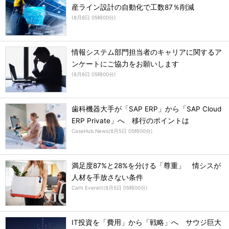
産ライン設計の自動化で工数87％削減
(
8月6日 05時00分
)
情報システム部門担当者のキャリアに関するア
ンケートにご協力をお願いします
(
8月6日 05時00分
)
歯科機器大手が「SAP ERP」から「SAP Cloud
ERP Private」へ 移行のポイントは
CaseHub.News
(
8月5日 05時00分
)
満足度87%と28%を分ける「尊重」 情シスが
人材を手放さない条件
Cath Everett
(
8月5日 05時00分
)
IT投資を「費用」から「戦略」へ サウジ巨大