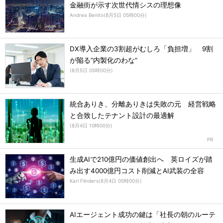
金融街が示す次世代情シスの理想像
Andrea Benito
(
8月5日 05時00分
)
DX導入企業の3割超がむしろ「負担増」 9割
が陥る“内製化のわな”
(
8月5日 05時00分
)
統合ありき、分離ありきは失敗の元 経営戦略
と合致したテナント設計の最適解
(
8月4日 10時00分
)
生成AIで210億円の価値創出へ 英ロイズが踏
み出す4000億円コスト削減とAI武装の全容
Karl Flinders
(
8月4日 05時00分
)
AIエージェント成功の鍵は「社長の朝のルーテ