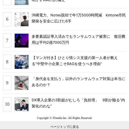
沖縄電力、Notes脱却で年1万5000時間減 kintone市民
開発を安全に広げた6手
多要素認証導入済みでもランサムウェア被害に 復旧費
用は平均2億7000万円
【マンガ付き】ひとり情シス支援の第一人者が教え
る”中堅中小企業こそRAGを使うべき理由”
「身代金を支払う」以外のランサムウェア対策は本当に
あるのか？
DX導入企業の3割超がむしろ「負担増」 9割が陥る“内
製化のわな”
Copyright © ITmedia Inc. All Rights Reserved.
ページトップに戻る