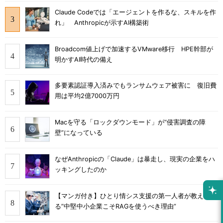
Claude Codeでは「エージェントを作るな、スキルを作
れ」 Anthropicが示すAI構築術
Broadcom値上げで加速するVMware移行 HPE幹部が
明かすAI時代の備え
多要素認証導入済みでもランサムウェア被害に 復旧費
用は平均2億7000万円
Macを守る「ロックダウンモード」が“侵害調査の障
壁”になっている
なぜAnthropicの「Claude」は暴走し、現実の企業をハ
ッキングしたのか
【マンガ付き】ひとり情シス支援の第一人者が教え
る”中堅中小企業こそRAGを使うべき理由”