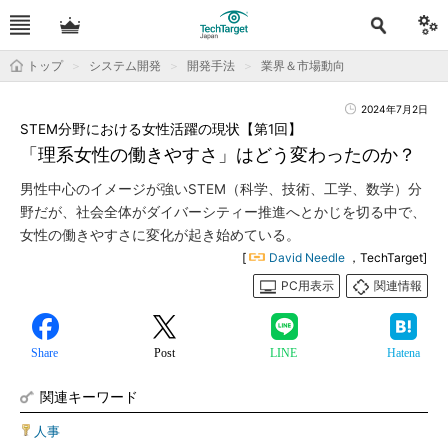
トップ
システム開発
開発手法
業界＆市場動向
2024年7月2日
STEM分野における女性活躍の現状【第1回】
「理系女性の働きやすさ」はどう変わったのか？
男性中心のイメージが強いSTEM（科学、技術、工学、数学）分
野だが、社会全体がダイバーシティー推進へとかじを切る中で、
女性の働きやすさに変化が起き始めている。
[
David Needle
，TechTarget]
PC用表示
関連情報
Share
Post
LINE
Hatena
関連キーワード
人事