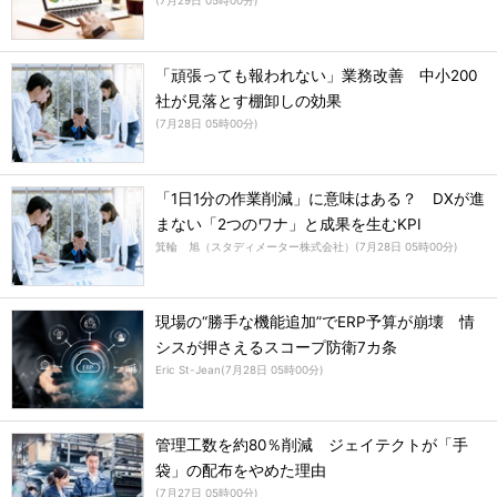
(
7月29日 05時00分
)
「頑張っても報われない」業務改善 中小200
社が見落とす棚卸しの効果
(
7月28日 05時00分
)
「1日1分の作業削減」に意味はある？ DXが進
まない「2つのワナ」と成果を生むKPI
箕輪 旭（スタディメーター株式会社）
(
7月28日 05時00分
)
現場の“勝手な機能追加”でERP予算が崩壊 情
シスが押さえるスコープ防衛7カ条
Eric St-Jean
(
7月28日 05時00分
)
管理工数を約80％削減 ジェイテクトが「手
袋」の配布をやめた理由
(
7月27日 05時00分
)