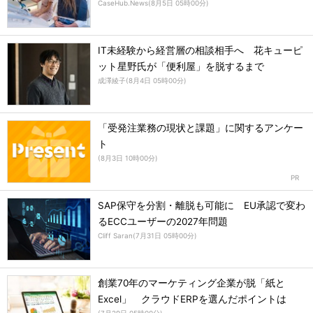
CaseHub.News
(
8月5日 05時00分
)
IT未経験から経営層の相談相手へ 花キューピ
ット星野氏が「便利屋」を脱するまで
成澤綾子
(
8月4日 05時00分
)
「受発注業務の現状と課題」に関するアンケー
ト
(
8月3日 10時00分
)
SAP保守を分割・離脱も可能に EU承認で変わ
るECCユーザーの2027年問題
Cliff Saran
(
7月31日 05時00分
)
創業70年のマーケティング企業が脱「紙と
Excel」 クラウドERPを選んだポイントは