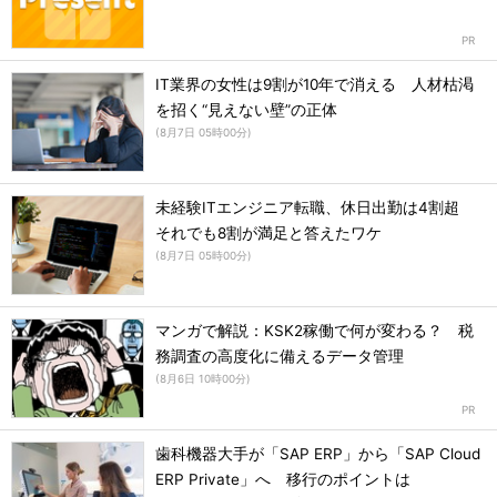
IT業界の女性は9割が10年で消える 人材枯渇
を招く“見えない壁”の正体
(
8月7日 05時00分
)
未経験ITエンジニア転職、休日出勤は4割超
それでも8割が満足と答えたワケ
(
8月7日 05時00分
)
マンガで解説：KSK2稼働で何が変わる？ 税
務調査の高度化に備えるデータ管理
(
8月6日 10時00分
)
歯科機器大手が「SAP ERP」から「SAP Cloud
ERP Private」へ 移行のポイントは