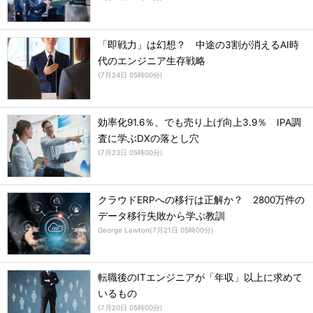
「即戦力」は幻想？ 中途の3割が消えるAI時
代のエンジニア生存戦略
(
7月24日 05時00分
)
効率化91.6％、でも売り上げ向上3.9％ IPA調
査に学ぶDXの落とし穴
(
7月23日 05時00分
)
クラウドERPへの移行は正解か？ 2800万件の
データ移行失敗から学ぶ教訓
George Lawton
(
7月21日 05時00分
)
転職後のITエンジニアが「年収」以上に求めて
いるもの
(
7月20日 05時00分
)