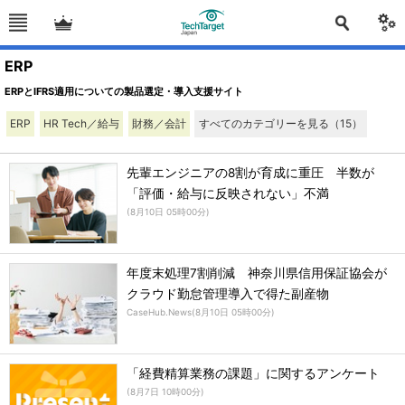
ERP
ERPとIFRS適用についての製品選定・導入支援サイト
ERP
HR Tech／給与
財務／会計
すべてのカテゴリーを見る
（15）
先輩エンジニアの8割が育成に重圧 半数が
「評価・給与に反映されない」不満
(
8月10日 05時00分
)
年度末処理7割削減 神奈川県信用保証協会が
クラウド勤怠管理導入で得た副産物
CaseHub.News
(
8月10日 05時00分
)
「経費精算業務の課題」に関するアンケート
(
8月7日 10時00分
)