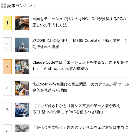
記事ランキング
画面をティッシュで拭くのはNG Dellが推奨するPCの
正しいお手入れ方法
継続利用は4割どまり M365 Copilotが「効く業務」と
期待外れの境界
Claude Codeでは「エージェントを作るな、スキルを作
れ」 Anthropicが示すAI構築術
“脱Excel”を待ち受ける乱立問題 カカクコムが新ツール
導入を見送った理由
【マンガ付き】ひとり情シス支援の第一人者が教え
る”中堅中小企業こそRAGを使うべき理由”
「身代金を支払う」以外のランサムウェア対策は本当に