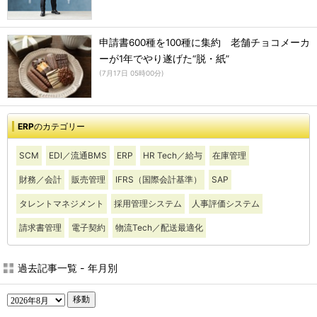
申請書600種を100種に集約 老舗チョコメーカ
ーが1年でやり遂げた“脱・紙”
(
7月17日 05時00分
)
ERP
のカテゴリー
SCM
EDI／流通BMS
ERP
HR Tech／給与
在庫管理
財務／会計
販売管理
IFRS（国際会計基準）
SAP
タレントマネジメント
採用管理システム
人事評価システム
請求書管理
電子契約
物流Tech／配送最適化
過去記事一覧 - 年月別
移動