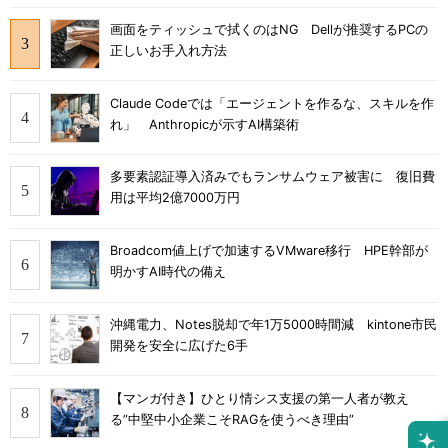
画面をティッシュで拭くのはNG Dellが推奨するPCの
正しいお手入れ方法
Claude Codeでは「エージェントを作るな、スキルを作
れ」 Anthropicが示すAI構築術
多要素認証導入済みでもランサムウェア被害に 復旧費
用は平均2億7000万円
Broadcom値上げで加速するVMware移行 HPE幹部が
明かすAI時代の備え
沖縄電力、Notes脱却で年1万5000時間減 kintone市民
開発を安全に広げた6手
【マンガ付き】ひとり情シス支援の第一人者が教え
る”中堅中小企業こそRAGを使うべき理由”