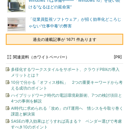
Windows 11は準備中――「Windows 10」を使い続
ける“なるほどの延命策”
「従業員監視ソフトウェア」が招く効率化どころじ
ゃない“仕事中毒”の弊害
過去の連載記事が 1671 件あります
関連資料（ホワイトペーパー）
[PR]
多様化するワークスタイルをサポート、クラウドPBXの導入
メリットとは？
10分で分かる「オフィス移転」 2つの重要キーワードから考
える成功のポイント
ハイブリッドワーク時代の電話環境刷新術、7つの検討項目と
4つの事例を解説
AI時代に求められる「攻め」のIT運用へ 情シスを今取り巻く
課題と解決策
SASEの導入効果はどうすれば高まる？ ベンダー選びで考慮
すべき10のポイント