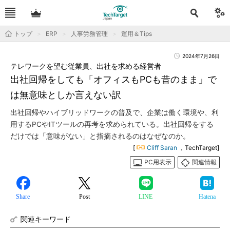
トップ
ERP
人事労務管理
運用＆Tips
2024年7月26日
テレワークを望む従業員、出社を求める経営者
出社回帰をしても「オフィスもPCも昔のまま」で
は無意味としか言えない訳
出社回帰やハイブリッドワークの普及で、企業は働く環境や、利
用するPCやITツールの再考を求められている。出社回帰をする
だけでは「意味がない」と指摘されるのはなぜなのか。
[
Cliff Saran
，TechTarget]
PC用表示
関連情報
Share
Post
LINE
Hatena
関連キーワード