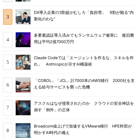
DX導入企業の3割超がむしろ「負担増」 9割が陥る“内
製化のわな”
多要素認証導入済みでもランサムウェア被害に 復旧費
用は平均2億7000万円
Claude Codeでは「エージェントを作るな、スキルを作
れ」 Anthropicが示すAI構築術
「COBOL」「JCL」計7000本のAWS移行 2000社を支
える給与サービスを襲った危機
アスクルはなぜ侵害されたのか クラウドの安全神話を
崩す「例外」の正体
Broadcom値上げで加速するVMware移行 HPE幹部が
明かすAI時代の備え