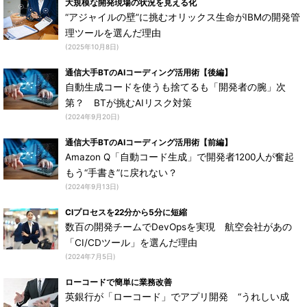
大規模な開発現場の状況を見える化
“アジャイルの壁”に挑むオリックス生命がIBMの開発管
理ツールを選んだ理由
(2025年10月8日)
通信大手BTのAIコーディング活用術【後編】
自動生成コードを使うも捨てるも「開発者の腕」次
第？ BTが挑むAIリスク対策
(2024年9月20日)
通信大手BTのAIコーディング活用術【前編】
Amazon Q「自動コード生成」で開発者1200人が奮起
もう“手書き”に戻れない？
(2024年9月13日)
CIプロセスを22分から5分に短縮
数百の開発チームでDevOpsを実現 航空会社があの
「CI/CDツール」を選んだ理由
(2024年7月5日)
ローコードで簡単に業務改善
英銀行が「ローコード」でアプリ開発 “うれしい成