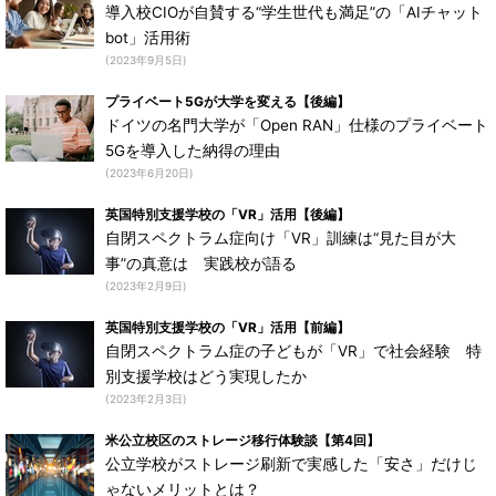
導入校CIOが自賛する“学生世代も満足”の「AIチャット
bot」活用術
(2023年9月5日)
プライベート5Gが大学を変える【後編】
ドイツの名門大学が「Open RAN」仕様のプライベート
5Gを導入した納得の理由
(2023年6月20日)
英国特別支援学校の「VR」活用【後編】
自閉スペクトラム症向け「VR」訓練は“見た目が大
事”の真意は 実践校が語る
(2023年2月9日)
英国特別支援学校の「VR」活用【前編】
自閉スペクトラム症の子どもが「VR」で社会経験 特
別支援学校はどう実現したか
(2023年2月3日)
米公立校区のストレージ移行体験談【第4回】
公立学校がストレージ刷新で実感した「安さ」だけじ
ゃないメリットとは？