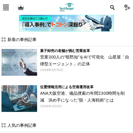
新着の事例記事
菓子卸売の老舗が挑む営業改革
営業300人の“暗黙知”をAIで可視化 山星屋「自
律型エージェント」の正体
(2026年3月10日)
位置情報活用による空港運用改革
ANA大阪空港、備品捜索の年間2300時間を削
減 決め手になった“脱・人海戦術”とは
(2026年3月5日)
人気の事例記事