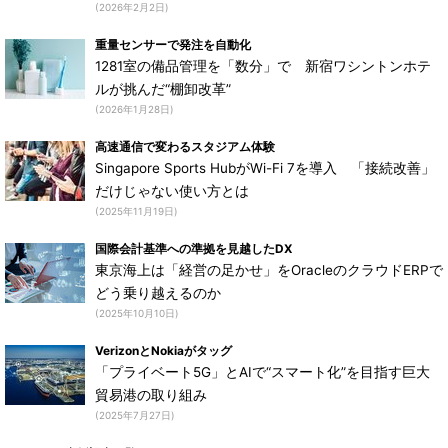
(2026年2月2日)
重量センサーで発注を自動化
1281室の備品管理を「数分」で 新宿ワシントンホテ
ルが挑んだ“棚卸改革”
(2026年1月28日)
高速通信で変わるスタジアム体験
Singapore Sports HubがWi-Fi 7を導入 「接続改善」
だけじゃない使い方とは
(2025年11月19日)
国際会計基準への準拠を見越したDX
東京海上は「経営の足かせ」をOracleのクラウドERPで
どう乗り越えるのか
(2025年10月10日)
VerizonとNokiaがタッグ
「プライベート5G」とAIで“スマート化”を目指す巨大
貿易港の取り組み
(2025年7月27日)