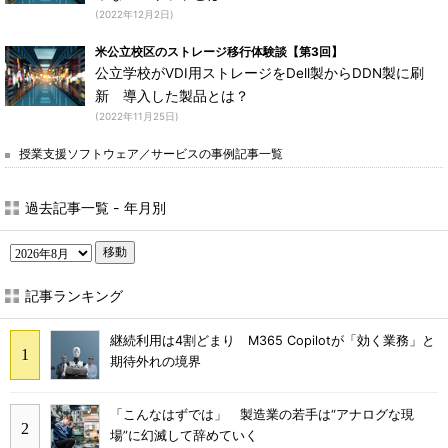
(2022年12月2日)
米公立校区のストレージ移行体験談【第3回】
公立学校がVDI用ストレージをDell製からDDN製に刷
新 導入した製品とは？
(2022年11月25日)
授業支援ソフトウェア／サービスの事例記事一覧
過去記事一覧 - 年月別
移動
記事ランキング
継続利用は4割どまり M365 Copilotが「効く業務」と
期待外れの境界
「こんなはずでは」 製造業の若手は“アナログな現
場”に幻滅して辞めていく