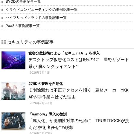
BYODの事例記事一覧
クラウドコンピューティングの事例記事一覧
ハイブリッドクラウドの事例記事一覧
PaaSの事例記事一覧
セキュリティの事例記事
秘密分散技術による「セキュアFAT」を導入
デスクトップ仮想化コストは6分の1に 星野リゾート
系が“脱シンクライアント”
(2026年3月4日)
2万IDの管理を自動化
ID削除漏れは不正アクセスを招く 建材メーカーYKK
APが手作業を捨てた理由
(2026年2月25日)
「yamory」導入の教訓
「属人化」が脆弱性対策の死角に TRUSTDOCKが挑
んだ“技術者任せ”の脱却
(2026年2月17日)