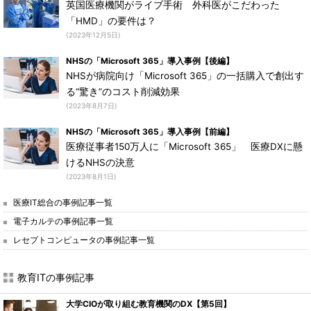
英国医療機関がライブ手術 外科医がこだわった
「HMD」の要件は？
(2023年12月5日)
NHSの「Microsoft 365」導入事例【後編】
NHSが病院向け「Microsoft 365」の一括購入で創出す
る“驚き”のコスト削減効果
(2023年8月7日)
NHSの「Microsoft 365」導入事例【前編】
医療従事者150万人に「Microsoft 365」 医療DXに懸
けるNHSの決意
(2023年8月1日)
医療IT総合の事例記事一覧
電子カルテの事例記事一覧
レセプトコンピュータの事例記事一覧
教育ITの事例記事
大学CIOが取り組む教育機関のDX【第5回】