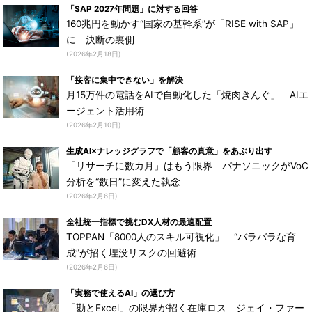
「SAP 2027年問題」に対する回答
160兆円を動かす“国家の基幹系”が「RISE with SAP」
に 決断の裏側
(2026年2月18日)
「接客に集中できない」を解決
月15万件の電話をAIで自動化した「焼肉きんぐ」 AIエ
ージェント活用術
(2026年2月10日)
生成AI×ナレッジグラフで「顧客の真意」をあぶり出す
「リサーチに数カ月」はもう限界 パナソニックがVoC
分析を“数日”に変えた執念
(2026年2月6日)
全社統一指標で挑むDX人材の最適配置
TOPPAN「8000人のスキル可視化」 “バラバラな育
成”が招く埋没リスクの回避術
(2026年2月6日)
「実務で使えるAI」の選び方
「勘とExcel」の限界が招く在庫ロス ジェイ・ファー