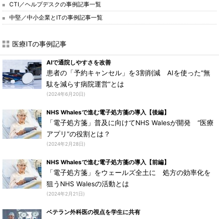
CTI／ヘルプデスクの事例記事一覧
中堅／中小企業とITの事例記事一覧
医療ITの事例記事
AIで通院しやすさを改善
患者の「予約キャンセル」を3割削減 AIを使った“無
駄を減らす病院運営”とは
(2024年6月20日)
NHS Whalesで進む電子処方箋の導入【後編】
「電子処方箋」普及に向けてNHS Walesが開発 “医療
アプリ”の役割とは？
(2024年2月28日)
NHS Whalesで進む電子処方箋の導入【前編】
「電子処方箋」をウェールズ全土に 処方の効率化を
狙うNHS Walesの活動とは
(2024年2月21日)
ベテラン外科医の視点を学生に共有