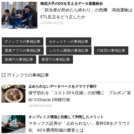
物流大手のDXを支えるデータ基盤統合
「担当者が辞めたら終わり」の危機 鴻池運輸は
ETL乱立をどう正したか
(2026年1月27日)
ITインフラの事例記事
セキュリティの事例記事
業務アプリの事例記事
システム開発の事例記事
IT経営の事例記事
医療ITの事例記事
教育ITの事例記事
ITインフラの事例記事
止められないデータベースをクラウド移行
保守切れを「コスト25％圧縮」の好機に ブルボン“攻
め”のOracle DB移行術
(2026年2月18日)
オンプレミス増強と比較して判明したメリット
マネックス証券が「止められない」基幹DBをクラウド
化 40％費用削減の勝算とは