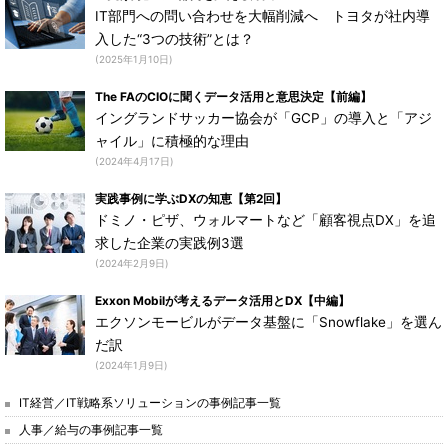
IT部門への問い合わせを大幅削減へ トヨタが社内導
入した“3つの技術”とは？
(2025年1月10日)
The FAのCIOに聞くデータ活用と意思決定【前編】
イングランドサッカー協会が「GCP」の導入と「アジ
ャイル」に積極的な理由
(2024年4月17日)
実践事例に学ぶDXの知恵【第2回】
ドミノ・ピザ、ウォルマートなど「顧客視点DX」を追
求した企業の実践例3選
(2024年2月9日)
Exxon Mobilが考えるデータ活用とDX【中編】
エクソンモービルがデータ基盤に「Snowflake」を選ん
だ訳
(2024年1月9日)
IT経営／IT戦略系ソリューションの事例記事一覧
人事／給与の事例記事一覧