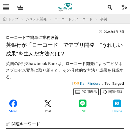
トップ
システム開発
ローコード／ノーコード
事例
2024年1月17日
ローコードで簡単に業務改善
英銀行が「ローコード」でアプリ開発 “うれしい
成果”を生んだ方法とは？
英国の銀行Shawbrook Bankは、ローコード開発によってビジネ
スプロセス変革に取り組んだ。その具体的な方法と成果を解説す
る。
[
Karl Flinders
，TechTarget]
PC用表示
関連情報
Share
Post
LINE
Hatena
関連キーワード