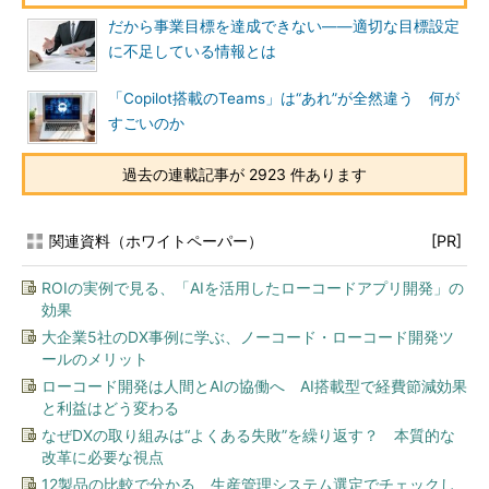
だから事業目標を達成できない――適切な目標設定
に不足している情報とは
「Copilot搭載のTeams」は“あれ”が全然違う 何が
すごいのか
過去の連載記事が 2923 件あります
関連資料（ホワイトペーパー）
[PR]
ROIの実例で見る、「AIを活用したローコードアプリ開発」の
効果
大企業5社のDX事例に学ぶ、ノーコード・ローコード開発ツ
ールのメリット
ローコード開発は人間とAIの協働へ AI搭載型で経費節減効果
と利益はどう変わる
なぜDXの取り組みは“よくある失敗”を繰り返す？ 本質的な
改革に必要な視点
12製品の比較で分かる、生産管理システム選定でチェックし