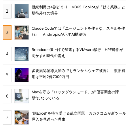
継続利用は4割どまり M365 Copilotが「効く業務」と
期待外れの境界
Claude Codeでは「エージェントを作るな、スキルを作
れ」 Anthropicが示すAI構築術
Broadcom値上げで加速するVMware移行 HPE幹部が
明かすAI時代の備え
多要素認証導入済みでもランサムウェア被害に 復旧費
用は平均2億7000万円
Macを守る「ロックダウンモード」が“侵害調査の障
壁”になっている
“脱Excel”を待ち受ける乱立問題 カカクコムが新ツール
導入を見送った理由