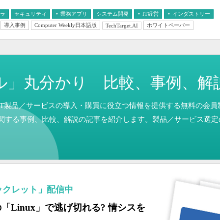
フラ
セキュリティ
業務アプリ
システム開発
IT経営
インダストリー
導入事例
Computer Weekly日本語版
ホワイトペーパー
TechTarget.AI
AI
経営とIT
医療IT
中堅・中小企業とIT
教育IT
ル」丸分かり 比較、事例、解
T製品／サービスの導入・購買に役立つ情報を提供する無料の会員制メデ
関する事例、比較、解説の記事を紹介します。製品／サービス選定
ックレット」配信中
償の「Linux」で逃げ切れる? 情シスを