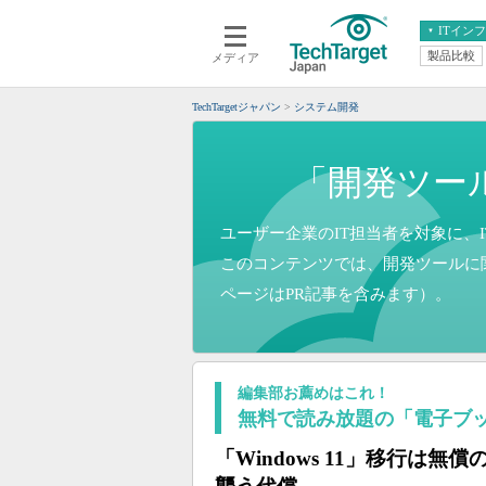
ITイン
製品比較
メディア
クラウド
エンタープライズ
ERP
仮想化
TechTargetジャパン
システム開発
データ分析
サーバ＆ストレージ
CX
スマートモバイル
「開発ツー
情報系システム
ネットワーク
システム運用管理
ユーザー企業のIT担当者を対象に、I
このコンテンツでは、開発ツールに
ページはPR記事を含みます）。
編集部お薦めはこれ！
無料で読み放題の「電子ブ
「Windows 11」移行は無