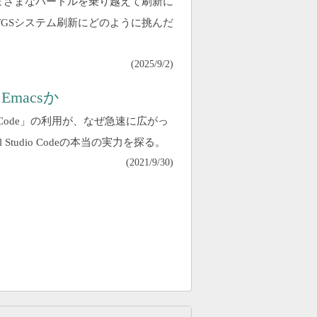
まざまなハードルを乗り越えて刷新に
GSシステム刷新にどのように挑んだ
(
2025/9/2
)
Emacsか
dio Code」の利用が、なぜ急速に広がっ
tudio Codeの本当の実力を探る。
(
2021/9/30
)