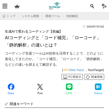
トップ
システム開発
開発ツール
技術解説
2024年7月12日
生成AIで変わるコーディング【前編】
AIコーディングと「コード補完」「ローコード」
「静的解析」の違いとは？
コーディング支援ツールはAI技術を活用することで、どのように
進化してきたのか。「コード補完」「ローコード」「静的解析」
などとの違いを踏まえて解説する。
[
Chris Tozzi
，TechTarget]
PC用表示
関連情報
Share
Post
LINE
Hatena
関連キーワード