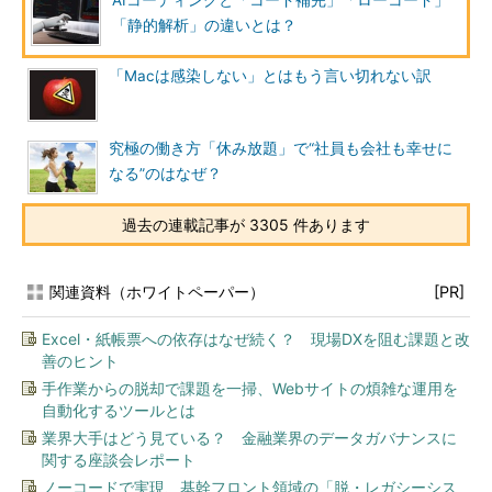
AIコーディングと「コード補完」「ローコード」
「静的解析」の違いとは？
「Macは感染しない」とはもう言い切れない訳
究極の働き方「休み放題」で“社員も会社も幸せに
なる”のはなぜ？
過去の連載記事が 3305 件あります
関連資料（ホワイトペーパー）
[PR]
Excel・紙帳票への依存はなぜ続く？ 現場DXを阻む課題と改
善のヒント
手作業からの脱却で課題を一掃、Webサイトの煩雑な運用を
自動化するツールとは
業界大手はどう見ている？ 金融業界のデータガバナンスに
関する座談会レポート
ノーコードで実現、基幹フロント領域の「脱・レガシーシス