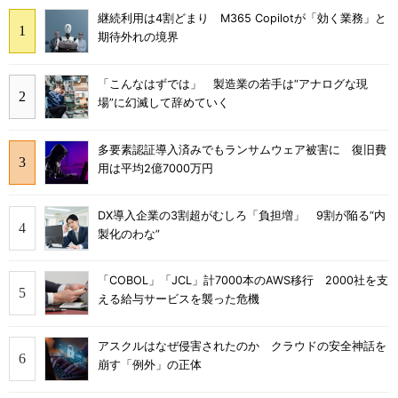
継続利用は4割どまり M365 Copilotが「効く業務」と
期待外れの境界
「こんなはずでは」 製造業の若手は“アナログな現
場”に幻滅して辞めていく
多要素認証導入済みでもランサムウェア被害に 復旧費
用は平均2億7000万円
DX導入企業の3割超がむしろ「負担増」 9割が陥る“内
製化のわな”
「COBOL」「JCL」計7000本のAWS移行 2000社を支
える給与サービスを襲った危機
アスクルはなぜ侵害されたのか クラウドの安全神話を
崩す「例外」の正体