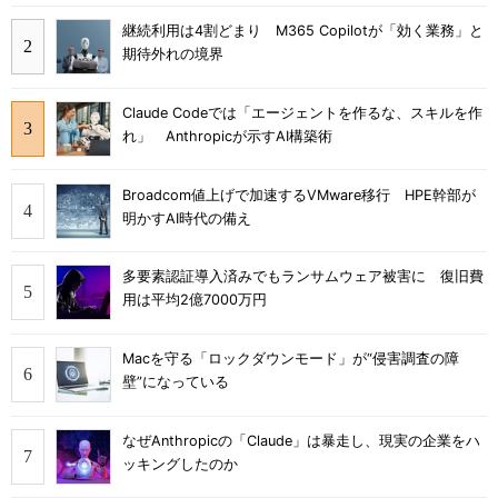
継続利用は4割どまり M365 Copilotが「効く業務」と
期待外れの境界
Claude Codeでは「エージェントを作るな、スキルを作
れ」 Anthropicが示すAI構築術
Broadcom値上げで加速するVMware移行 HPE幹部が
明かすAI時代の備え
多要素認証導入済みでもランサムウェア被害に 復旧費
用は平均2億7000万円
Macを守る「ロックダウンモード」が“侵害調査の障
壁”になっている
なぜAnthropicの「Claude」は暴走し、現実の企業をハ
ッキングしたのか