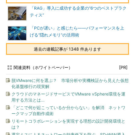
「RAG」導入に成功する企業の“6つのベストプラク
ティス”
「PCが遅い」と感じたら――パフォーマンスを上
げる“隠れメモリ”の活用術
過去の連載記事が 1348 件あります
関連資料（ホワイトペーパー）
[PR]
脱VMwareに何を選ぶ？ 市場分析や実機検証から見えた仮想
化基盤移行の現実解
クラウドのマネージドサービスでVMware vSphere環境を運
用する方法とは...
「どこで何が起こっているか分からない」を解消 ネットワ
ークマップ自動作成術
リモートコラボレーションを実現する理想の設計開発環境と
は？
選定ミスによるネットワーク効率低下を防ぐ SD-WAN導入