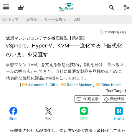
トップ
仮想化
サーバ仮想化
比較
2025年7月22日
仮想マシンとコンテナを徹底解説【第4回】
vSphere、Hyper-V、KVM――進化する「仮想化
のいま」を見直す
仮想マシン（VM）を支える仮想化技術は進化を続け、選べるツ
ールの幅も広がってきた。自社に最適な製品を見極めるために、
代表的な仮想化製品の特徴を知っておこう。
[
Alexander S. Gillis
,
Robert Sheldon
,
Brian Kirsch
，
TechTarget]
PC用表示
関連情報
Share
Post
LINE
Hatena
仮想化の仕組みが進化し、使い方や提供方法も多様化してきた