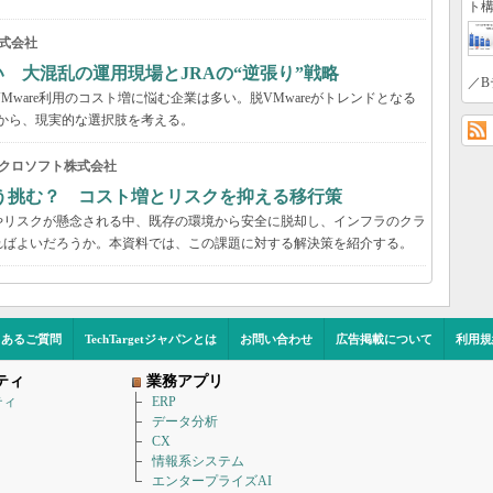
ト構
式会社
い 大混乱の運用現場とJRAの“逆張り”戦略
／B
VMware利用のコスト増に悩む企業は多い。脱VMwareがトレンドとなる
事例から、現実的な選択肢を考える。
クロソフト株式会社
う挑む？ コスト増とリスクを抑える移行策
やリスクが懸念される中、既存の環境から安全に脱却し、インフラのクラ
ればよいだろうか。本資料では、この課題に対する解決策を紹介する。
くあるご質問
TechTargetジャパンとは
お問い合わせ
広告掲載について
利用規
ティ
業務アプリ
ティ
ERP
データ分析
CX
情報系システム
エンタープライズAI