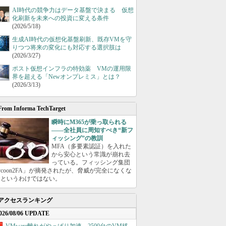
AI時代の競争力はデータ基盤で決まる 仮想
化刷新を未来への投資に変える条件
(2026/5/18)
生成AI時代の仮想化基盤刷新、既存VMを守
りつつ将来の変化にも対応する選択肢は
(2026/3/27)
ポスト仮想インフラの特効薬 VMの運用限
界を超える「Newオンプレミス」とは？
(2026/3/13)
From Informa TechTarget
瞬時にM365が乗っ取られる
――全社員に周知すべき“新フ
ィッシング”の教訓
MFA（多要素認証）を入れた
から安心という常識が崩れ去
っている。フィッシング集団
ycoon2FA」が摘発されたが、脅威が完全になくな
たというわけではない。
アクセスランキング
026/08/06 UPDATE