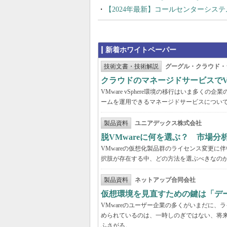
【2024年最新】コールセンターシス
新着ホワイトペーパー
技術文書・技術解説
グーグル・クラウド・
クラウドのマネージドサービスでVMw
VMware vSphere環境の移行はいま多
ームを運用できるマネージドサービスについ
製品資料
ユニアデックス株式会社
脱VMwareに何を選ぶ？ 市場
VMwareの仮想化製品群のライセンス変更
択肢が存在する中、どの方法を選ぶべきなの
製品資料
ネットアップ合同会社
仮想環境を見直すための鍵は「デ
VMwareのユーザー企業の多くがいまだに
められているのは、一時しのぎではない、将
ふさがる。