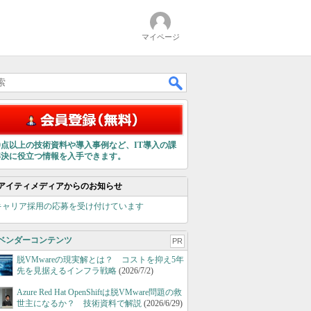
マイページ
00点以上の技術資料や導入事例など、IT導入の課
解決に役立つ情報を入手できます。
アイティメディアからのお知らせ
キャリア採用の応募を受け付けています
ベンダーコンテンツ
PR
脱VMwareの現実解とは？ コストを抑え5年
先を見据えるインフラ戦略
(2026/7/2)
Azure Red Hat OpenShiftは脱VMware問題の救
世主になるか？ 技術資料で解説
(2026/6/29)