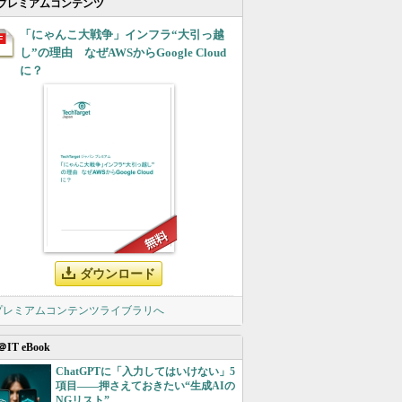
プレミアムコンテンツ
「にゃんこ大戦争」インフラ“大引っ越
し”の理由 なぜAWSからGoogle Cloud
に？
ダウンロード
 プレミアムコンテンツライブラリへ
＠IT eBook
ChatGPTに「入力してはいけない」5
項目――押さえておきたい“生成AIの
NGリスト”