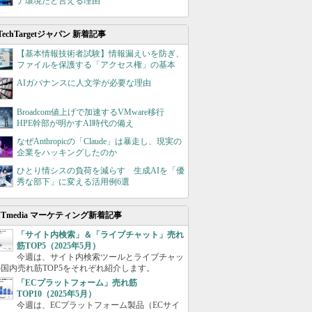
ナ環境だと言える理由
TechTargetジャパン 新着記事
【基本情報技術者試験】情報漏えいを防ぎ、
ファイルを保護する「アクセス権」の基本
AIガバナンスに人文学が必要な理由
Broadcom値上げで加速するVMware移行
HPE幹部が明かすAI時代の備え
なぜAnthropicの「Claude」は暴走し、現実の
企業をハッキングしたのか
ひとり情シスの負荷を減らす 生成AIを「優
秀な部下」に変える活用例6選
ITmedia マーケティング新着記事
「サイト内検索」＆「ライブチャット」売れ
筋TOP5（2025年5月）
今週は、サイト内検索ツールとライブチャッ
国内売れ筋TOP5をそれぞれ紹介します。
「ECプラットフォーム」売れ筋
TOP10（2025年5月）
今週は、ECプラットフォーム製品（ECサイ