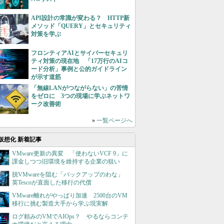
API設計の常識が変わる？ HTTP新
メソッド「QUERY」とセキュリティ
対策を学ぶ
フロンティアAIとサイバーセキュリ
ティ対策の現在地 「17万行のAIコ
ード分析」事例と公的ガイドライン
が示す道筋
「無線LANがつながらない」の苦情
をゼロに 3つの現場に学ぶネットワ
ーク改善術
»
一覧ページへ
仮想化 新着記事
VMware更新の異変 「使わないVCF 9」に
課金しつつ旧環境を維持する企業の狙い
脱VMwareを阻む「バックアップのわな」
英Tescoが直面した移行の代償
VMware離れがやっぱり加速 2500台のVM
移行に挑む製造大手から学ぶ現実解
ログ頼みのVMでAIOps？ やるならコンテ