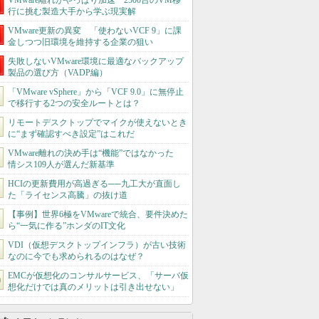
VMware離れがやっぱり加速 2500台のVM移
行に挑む製造大手から学ぶ現実解
VMware更新の異変 「使わないVCF 9」に課
金しつつ旧環境を維持する企業の狙い
失敗しないVMware環境に最適なバックアップ
製品の選び方（VADP編）
「VMware vSphere」から「VCF 9.0」に無停止
で移行する2つの安全ルートとは？
リモートデスクトップでマイクが使えないとき
に“まず確認すべき設定”はこれだ
VMware離れの決め手は“機能”ではなかった
情シス109人が選んだ新基準
HCIの更新費用が高過ぎる──九工大が直面し
た「ライセンス高騰」の抜け道
【事例】世界6極をVMwareで統合、要件決めた
ら“一気に作る”ホンダのIT文化
VDI（仮想デスクトップインフラ）が古い技術
なのに今でも求められるのはなぜ？
EMCが仮想化のコンサルサービス、「サーバ仮
想化だけでは真のメリットは引き出せない」