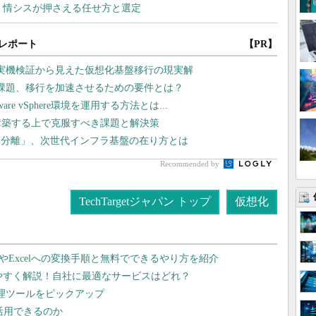
レポート
【PR】
や実機検証から見えた仮想化基盤移行の現実解
課題、移行を加速させるための要件とは？
 vSphere環境を運用する方法とは...
構築する上で克服すべき課題と解決策
タ分離」、次世代インフラ基盤の在り方とは
Recommended by
TechTargetジャパン トップ
仮想化
dやExcelへの変換手順と無料でできるやり方を紹介
りやすく解説！自社に最適なサービスはどれ？
管理ツールをピックアップ
で活用できるのか