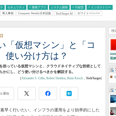
フラ
セキュリティ
業務アプリ
システム開発
IT経営
インダストリー
導入事例
Computer Weekly日本語版
ホワイトペーパー
TechTarget.AI
AI
経営とIT
医療IT
中堅・中小企業とIT
教育IT
回】
い「仮想マシン」と「コ
 使い分け方は？
80
題
を担っている仮想マシンと、クラウドネイティブな技術として
らかにし、どう使い分けるべきかを解説する。
[
Alexander S. Gillis
,
Robert Sheldon
,
Brian Kirsch
，
TechTarget
]
ル通知
素早く行いたい、インフラの運用をより効率的にした