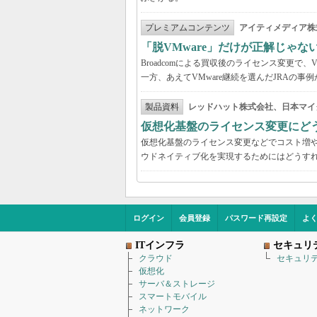
プレミアムコンテンツ
アイティメディア株
「脱VMware」だけが正解じゃな
Broadcomによる買収後のライセンス変更で、
一方、あえてVMware継続を選んだJRAの
製品資料
レッドハット株式会社、日本マイ
仮想化基盤のライセンス変更にど
仮想化基盤のライセンス変更などでコスト増
ウドネイティブ化を実現するためにはどうす
ログイン
会員登録
パスワード再設定
よ
ITインフラ
セキュリ
クラウド
セキュリ
仮想化
サーバ＆ストレージ
スマートモバイル
ネットワーク