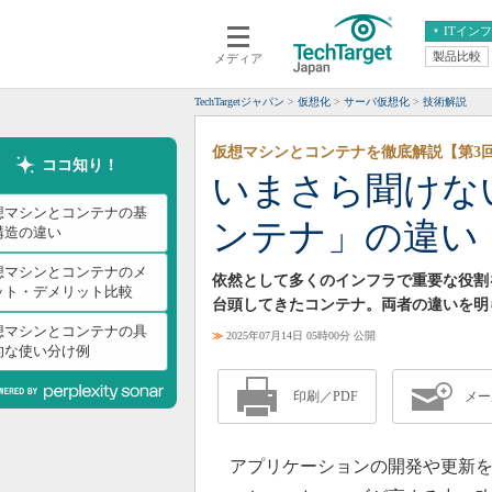
ITイン
製品比較
メディア
クラウド
エンタープライズ
ERP
仮想化
TechTargetジャパン
仮想化
サーバ仮想化
技術解説
データ分析
サーバ＆ストレージ
仮想マシンとコンテナを徹底解説【第3
CX
スマートモバイル
ココ知り！
いまさら聞けな
情報系システム
ネットワーク
想マシンとコンテナの基
ンテナ」の違い
システム運用管理
構造の違い
想マシンとコンテナのメ
依然として多くのインフラで重要な役割
ット・デメリット比較
台頭してきたコンテナ。両者の違いを明
想マシンとコンテナの具
≫
2025年07月14日 05時00分 公開
的な使い分け例
印刷／PDF
メー
アプリケーションの開発や更新を