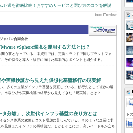
テム17選を徹底比較！おすすめサービスと選び方のコツを解説
ジャパン合同会社
are vSphere環境を運用する方法とは？
くの企業の関心事となっている。本資料では、定番クラウドで同じプラットフォ
て、その特長と導入・移行に向けた基本的なポイントを紹介する。
分析や実機検証から見えた仮想化基盤移行の現実解
に伴い、多くの企業がインフラ基盤を見直している。移行先として複数の選
か。市場分析や実機検証の結果から見えてきた「現実解」とは？
ータ分離」、次世代インフラ基盤の在り方とは
トの
、ライセンス体系の変更とコスト増加に苦しんでいる。そのような企業に求
来を見据えたインフラの再構築だ。しかしそこには、高いハードルが立ち