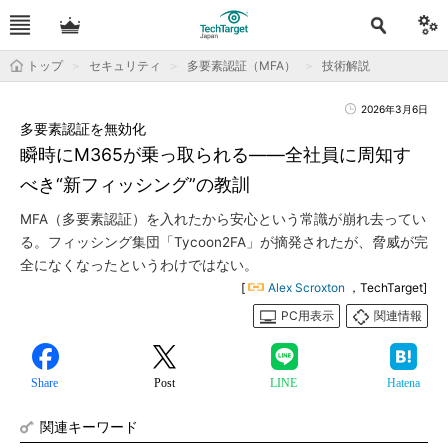
トップ
セキュリティ
多要素認証（MFA）
技術解説
2026年3月6日
多要素認証を無効化
瞬時にM365が乗っ取られる――全社員に周知す
べき“新フィッシング”の教訓
MFA（多要素認証）を入れたから安心という常識が崩れ去ってい
る。フィッシング集団「Tycoon2FA」が摘発されたが、脅威が完
全になくなったというわけではない。
[
Alex Scroxton
，TechTarget]
PC用表示
関連情報
Share
Post
LINE
Hatena
関連キーワード