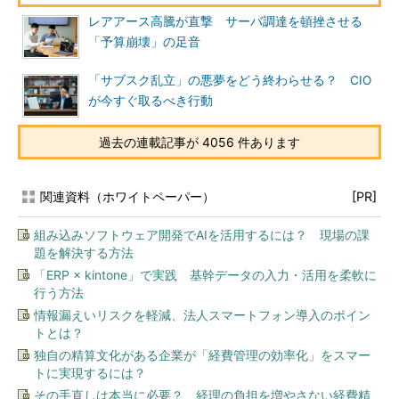
レアアース高騰が直撃 サーバ調達を頓挫させる
「予算崩壊」の足音
「サブスク乱立」の悪夢をどう終わらせる？ CIO
が今すぐ取るべき行動
過去の連載記事が 4056 件あります
関連資料（ホワイトペーパー）
[PR]
組み込みソフトウェア開発でAIを活用するには？ 現場の課
題を解決する方法
「ERP × kintone」で実践 基幹データの入力・活用を柔軟に
行う方法
情報漏えいリスクを軽減、法人スマートフォン導入のポイン
トとは？
独自の精算文化がある企業が「経費管理の効率化」をスマー
トに実現するには？
その手直しは本当に必要？ 経理の負担を増やさない経費精