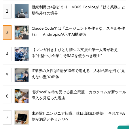
継続利用は4割どまり M365 Copilotが「効く業務」と
期待外れの境界
Claude Codeでは「エージェントを作るな、スキルを作
れ」 Anthropicが示すAI構築術
【マンガ付き】ひとり情シス支援の第一人者が教え
る”中堅中小企業こそRAGを使うべき理由”
IT業界の女性は9割が10年で消える 人材枯渇を招く“見
えない壁”の正体
“脱Excel”を待ち受ける乱立問題 カカクコムが新ツール
導入を見送った理由
未経験ITエンジニア転職、休日出勤は4割超 それでも8
割が満足と答えたワケ