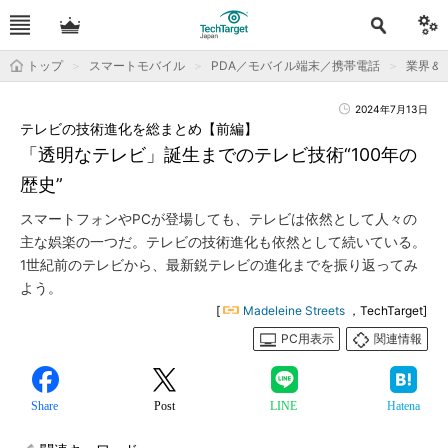
トップ
スマートモバイル
PDA／モバイル端末／携帯電話
業界＆
2024年7月13日
テレビの技術進化を総まとめ【前編】
「透明なテレビ」誕生までのテレビ技術“100年の
歴史”
スマートフォンやPCが登場しても、テレビは依然として人々の
主な娯楽の一つだ。テレビの技術進化も依然として続いている。
1世紀前のテレビから、最新鋭テレビの進化までを振り返ってみ
よう。
[
Madeleine Streets
，TechTarget]
PC用表示
関連情報
Share
Post
LINE
Hatena