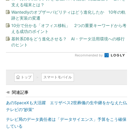
支える端末とは？
Wantedlyのオブザーバビリティはどう進化したか 10年の軌
跡と実装の変遷
10分で分かる「オフィス移転」 2つの重要キーワードから考
える成功のポイント
基幹系DBをどう進化させる？ AI・データ活用環境への移行
のヒント
Recommended by
トップ
スマートモバイル
関連記事
あのSpaceXも大活躍 エリザベス2世葬儀の生中継をかなえた仏
テレビの“妙策”
テレビ局のデータ責任者は「データサイエンス」予算をこう確保
している