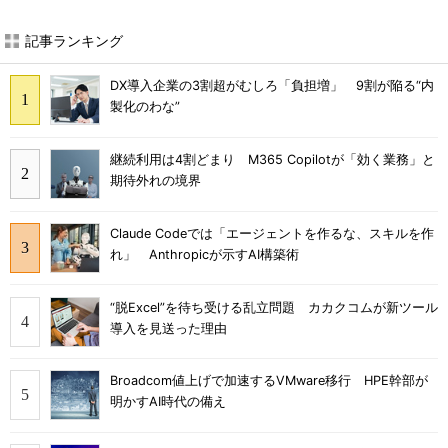
記事ランキング
DX導入企業の3割超がむしろ「負担増」 9割が陥る“内
製化のわな”
継続利用は4割どまり M365 Copilotが「効く業務」と
期待外れの境界
Claude Codeでは「エージェントを作るな、スキルを作
れ」 Anthropicが示すAI構築術
“脱Excel”を待ち受ける乱立問題 カカクコムが新ツール
導入を見送った理由
Broadcom値上げで加速するVMware移行 HPE幹部が
明かすAI時代の備え