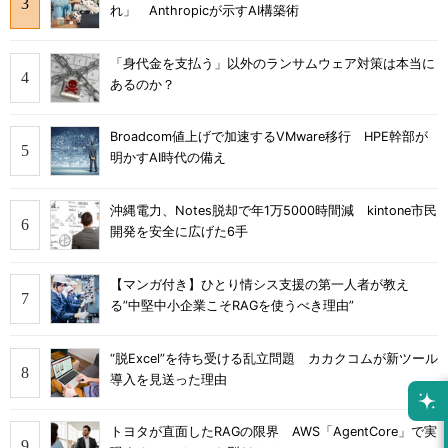
れ」 Anthropicが示すAI構築術
「身代金を支払う」以外のランサムウェア対策は本当に
あるのか？
Broadcom値上げで加速するVMware移行 HPE幹部が
明かすAI時代の備え
沖縄電力、Notes脱却で年1万5000時間減 kintone市民
開発を安全に広げた6手
【マンガ付き】ひとり情シス支援の第一人者が教え
る”中堅中小企業こそRAGを使うべき理由”
“脱Excel”を待ち受ける乱立問題 カカクコムが新ツール
導入を見送った理由
トヨタが直面したRAGの限界 AWS「AgentCore」で実