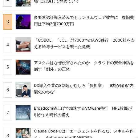
場”に幻滅して辞めていく
多要素認証導入済みでもランサムウェア被害に 復旧費
用は平均2億7000万円
「COBOL」「JCL」計7000本のAWS移行 2000社を支
える給与サービスを襲った危機
アスクルはなぜ侵害されたのか クラウドの安全神話を
崩す「例外」の正体
DX導入企業の3割超がむしろ「負担増」 9割が陥る“内
製化のわな”
Broadcom値上げで加速するVMware移行 HPE幹部が
明かすAI時代の備え
Claude Codeでは「エージェントを作るな、スキルを作
れ」 Anthropicが示すAI構築術