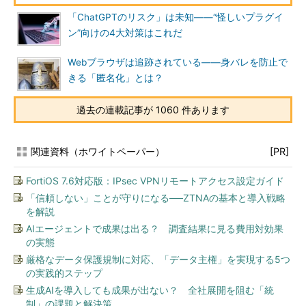
「ChatGPTのリスク」は未知――“怪しいプラグイ
ン”向けの4大対策はこれだ
Webブラウザは追跡されている――身バレを防止で
きる「匿名化」とは？
過去の連載記事が 1060 件あります
関連資料（ホワイトペーパー）
[PR]
FortiOS 7.6対応版：IPsec VPNリモートアクセス設定ガイド
「信頼しない」ことが守りになる──ZTNAの基本と導入戦略
を解説
AIエージェントで成果は出る？ 調査結果に見る費用対効果
の実態
厳格なデータ保護規制に対応、「データ主権」を実現する5つ
の実践的ステップ
生成AIを導入しても成果が出ない？ 全社展開を阻む「統
制」の課題と解決策