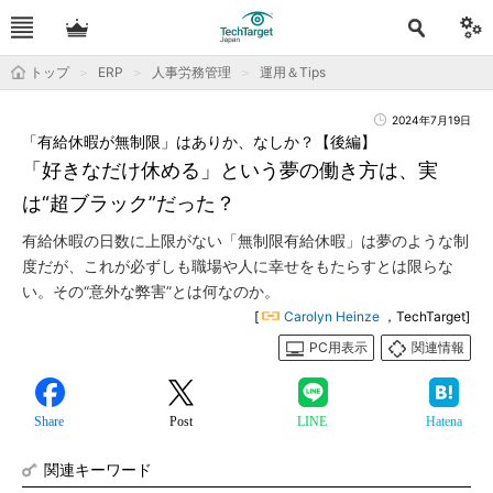
トップ
ERP
人事労務管理
運用＆Tips
2024年7月19日
「有給休暇が無制限」はありか、なしか？【後編】
「好きなだけ休める」という夢の働き方は、実
は“超ブラック”だった？
有給休暇の日数に上限がない「無制限有給休暇」は夢のような制
度だが、これが必ずしも職場や人に幸せをもたらすとは限らな
い。その“意外な弊害”とは何なのか。
[
Carolyn Heinze
，TechTarget]
PC用表示
関連情報
Share
Post
LINE
Hatena
関連キーワード