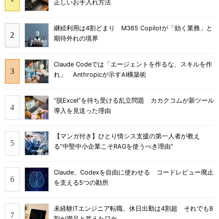
正しいお手入れ方法
継続利用は4割どまり M365 Copilotが「効く業務」と
期待外れの境界
Claude Codeでは「エージェントを作るな、スキルを作
れ」 Anthropicが示すAI構築術
“脱Excel”を待ち受ける乱立問題 カカクコムが新ツール
導入を見送った理由
【マンガ付き】ひとり情シス支援の第一人者が教え
る”中堅中小企業こそRAGを使うべき理由”
Claude、Codexを自由に使わせる コードレビュー廃止
を支える5つの勘所
未経験ITエンジニア転職、休日出勤は4割超 それでも8
割が満足と答えたワケ