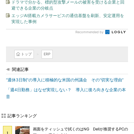
ドラマで分かる、標的型攻撃メールの被害を受ける企業と回
避できる企業の分岐点
エッジAI搭載カメラサービスの通信基盤を刷新、安定運用を
実現した事例
Recommended by
トップ
ERP
関連記事
“週休3日制”の導入に積極的な米国の州議会 その“切実な理由”
「週4日勤務」はなぜ実現しない？ 導入に後ろ向きな企業の本
音
記事ランキング
画面をティッシュで拭くのはNG Dellが推奨するPCの