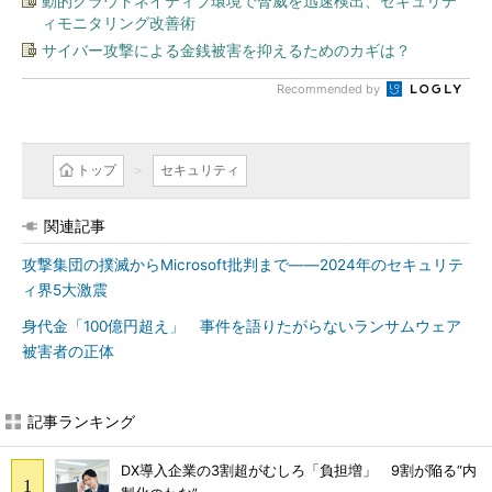
動的クラウドネイティブ環境で脅威を迅速検出、セキュリテ
ィモニタリング改善術
サイバー攻撃による金銭被害を抑えるためのカギは？
Recommended by
トップ
セキュリティ
関連記事
攻撃集団の撲滅からMicrosoft批判まで――2024年のセキュリテ
ィ界5大激震
身代金「100億円超え」 事件を語りたがらないランサムウェア
被害者の正体
記事ランキング
DX導入企業の3割超がむしろ「負担増」 9割が陥る“内