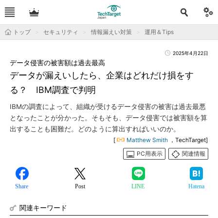
トップ
セキュリティ
情報漏えい対策
運用＆Tips
2025年4月22日
データ侵害の被害額は過去最高
データが漏えいしたら、企業はどれだけ損をす
る？ IBM調査で判明
IBMの調査によって、組織が受けるデータ侵害の被害は過去最悪
となったことが分かった。そもそも、データ侵害では被害額を算
出することも困難だ。どのように算出すればいいのか。
[
Matthew Smith
，TechTarget]
PC用表示
関連情報
Share
Post
LINE
Hatena
関連キーワード