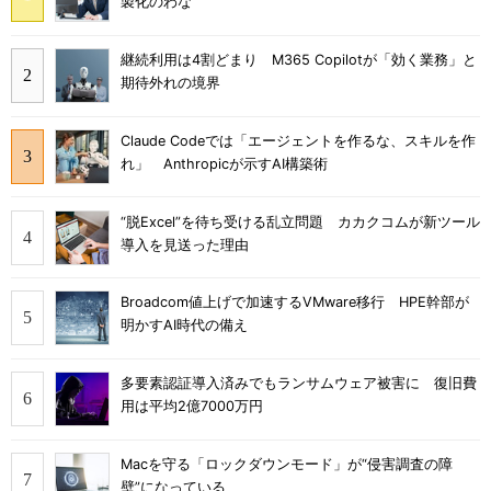
製化のわな”
継続利用は4割どまり M365 Copilotが「効く業務」と
期待外れの境界
Claude Codeでは「エージェントを作るな、スキルを作
れ」 Anthropicが示すAI構築術
“脱Excel”を待ち受ける乱立問題 カカクコムが新ツール
導入を見送った理由
Broadcom値上げで加速するVMware移行 HPE幹部が
明かすAI時代の備え
多要素認証導入済みでもランサムウェア被害に 復旧費
用は平均2億7000万円
Macを守る「ロックダウンモード」が“侵害調査の障
壁”になっている