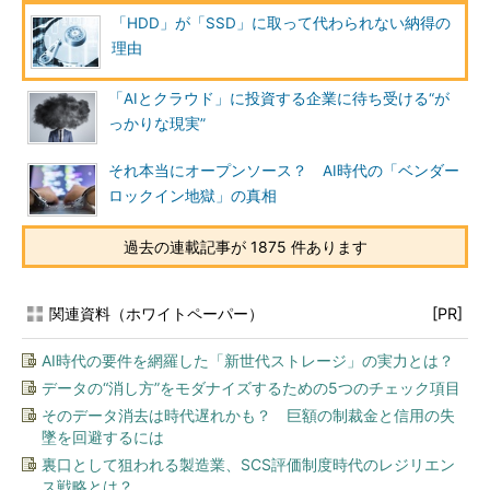
「HDD」が「SSD」に取って代わられない納得の
理由
「AIとクラウド」に投資する企業に待ち受ける“が
っかりな現実”
それ本当にオープンソース？ AI時代の「ベンダー
ロックイン地獄」の真相
過去の連載記事が 1875 件あります
関連資料（ホワイトペーパー）
[PR]
AI時代の要件を網羅した「新世代ストレージ」の実力とは？
データの“消し方”をモダナイズするための5つのチェック項目
そのデータ消去は時代遅れかも？ 巨額の制裁金と信用の失
墜を回避するには
裏口として狙われる製造業、SCS評価制度時代のレジリエン
ス戦略とは？