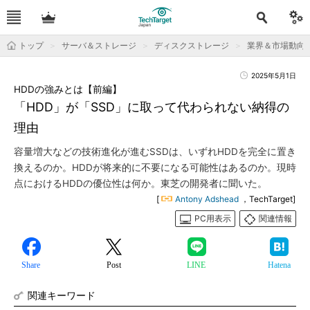
トップ
サーバ＆ストレージ
ディスクストレージ
業界＆市場動向
2025年5月1日
HDDの強みとは【前編】
「HDD」が「SSD」に取って代わられない納得の
理由
容量増大などの技術進化が進むSSDは、いずれHDDを完全に置き
換えるのか。HDDが将来的に不要になる可能性はあるのか。現時
点におけるHDDの優位性は何か。東芝の開発者に聞いた。
[
Antony Adshead
，TechTarget]
PC用表示
関連情報
Share
Post
LINE
Hatena
関連キーワード