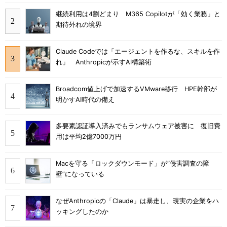
継続利用は4割どまり M365 Copilotが「効く業務」と
期待外れの境界
Claude Codeでは「エージェントを作るな、スキルを作
れ」 Anthropicが示すAI構築術
Broadcom値上げで加速するVMware移行 HPE幹部が
明かすAI時代の備え
多要素認証導入済みでもランサムウェア被害に 復旧費
用は平均2億7000万円
Macを守る「ロックダウンモード」が“侵害調査の障
壁”になっている
なぜAnthropicの「Claude」は暴走し、現実の企業をハ
ッキングしたのか