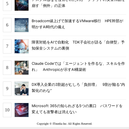
崩す「例外」の正体
Broadcom値上げで加速するVMware移行 HPE幹部が
明かすAI時代の備え
障害対処をAIで自動化 TDK子会社が語る「自律型」予
知保全システムの裏側
Claude Codeでは「エージェントを作るな、スキルを作
れ」 Anthropicが示すAI構築術
DX導入企業の3割超がむしろ「負担増」 9割が陥る“内
製化のわな”
Microsoft 365の知られざる5つの裏口 パスワードを
変えても攻撃者は消えない
Copyright © ITmedia Inc. All Rights Reserved.