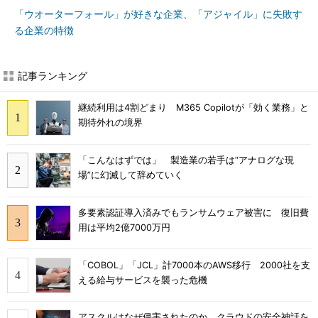
「ウオーターフォール」が好きな企業、「アジャイル」に失敗す
る企業の特徴
記事ランキング
継続利用は4割どまり M365 Copilotが「効く業務」と
期待外れの境界
「こんなはずでは」 製造業の若手は“アナログな現
場”に幻滅して辞めていく
多要素認証導入済みでもランサムウェア被害に 復旧費
用は平均2億7000万円
「COBOL」「JCL」計7000本のAWS移行 2000社を支
える給与サービスを襲った危機
アスクルはなぜ侵害されたのか クラウドの安全神話を