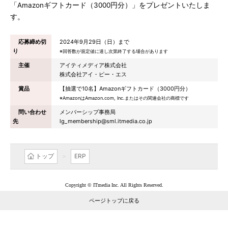
「Amazonギフトカード（3000円分）」をプレゼントいたしま
す。
応募締め切
2024年9月29日（日）まで
り
※回答数が規定値に達し次第終了する場合があります
主催
アイティメディア株式会社
株式会社アイ・ピー・エス
賞品
【抽選で10名】Amazonギフトカード（3000円分）
※AmazonはAmazon.com, Inc.またはその関連会社の商標です
問い合わせ
メンバーシップ事務局
先
lg_membership@sml.itmedia.co.jp
トップ
ERP
Copyright © ITmedia Inc. All Rights Reserved.
ページトップに戻る