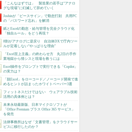
「こんなはずでは」 製造業の若手は“アナロ
グな現場”に幻滅して辞めていく
Joshinが「ピースサイン」で勤怠打刻 共用PC
の「パスワード忘れ」を解消
紙とExcelの勤怠・給与管理を完全クラウド化
「独自ルール」をどう再現？
8割がアナログに逆戻り 自治体DXで庁内ツー
ルが定着しない“やっぱりな理由”
「Excel至上主義」の終わらせ方 丸2日の手作
業地獄から情シスと現場を救うには
Excel操作をプロンプトで実行できる「Copilot」
の実力は？
「脱Excel」をローコード／ノーコード開発で進
めるヒントが詰まったホワイトペーパー3選
フィットネスだけではない ウェアラブル技術
活用の具体例とは？
未来永劫最新版、日本マイクロソフトが
「Office Premium プラス Office 365 サービス」
を発売
法律事務所はなぜ「文書管理」をクラウドサー
ビスに移行したのか？