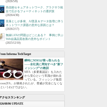
(2026/5/8)
高信頼セキュアネットワーク、アラクサラ統
合で広がるフォーティネットの選択肢
(2026/4/30)
見落としが多発、AI普及＆データ急増に伴う
ネットワーク課題の意外な原因とは？
(2026/2/17)
無線LANの問題はどこにある？ 事例に学ぶ
Web会議品質改善の意外なポイント
(2025/12/10)
From Informa TechTarget
瞬時にM365が乗っ取られる
――全社員に周知すべき“新フ
ィッシング”の教訓
MFA（多要素認証）を入れた
から安心という常識が崩れ去
っている。フィッシング集団
ycoon2FA」が摘発されたが、脅威が完全になくな
たというわけではない。
アクセスランキング
026/08/06 UPDATE