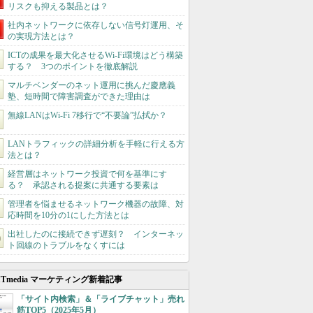
リスクも抑える製品とは？
社内ネットワークに依存しない信号灯運用、そ
の実現方法とは？
ICTの成果を最大化させるWi-Fi環境はどう構築
する？ 3つのポイントを徹底解説
マルチベンダーのネット運用に挑んだ慶應義
塾、短時間で障害調査ができた理由は
無線LANはWi-Fi 7移行で“不要論”払拭か？
LANトラフィックの詳細分析を手軽に行える方
法とは？
経営層はネットワーク投資で何を基準にす
る？ 承認される提案に共通する要素は
管理者を悩ませるネットワーク機器の故障、対
応時間を10分の1にした方法とは
出社したのに接続できず遅刻？ インターネッ
ト回線のトラブルをなくすには
ITmedia マーケティング新着記事
「サイト内検索」＆「ライブチャット」売れ
筋TOP5（2025年5月）