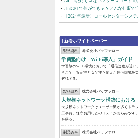
Githubだけじゃない？ソースコード
chatGPTで何ができる？どんな仕事
【2024年最新】コールセンターシス
新着ホワイトペーパー
製品資料
株式会社バッファロー
学習塾向け「Wi-Fi導入」ガイド
学習塾のWi-Fi環境において「通信速度が
そこで、安定性と安全性を備えた通信環境を
解説する。
製品資料
株式会社バッファロー
大規模ネットワーク構築における
大規模ネットワークはユーザー数が多くトラ
工事費、保守費用などのコストが膨らみやす
を探る。
製品資料
株式会社バッファロー