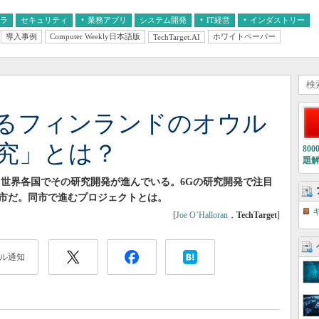
フラ
セキュリティ
業務アプリ
システム開発
IT経営
インダストリー
導入事例
Computer Weekly日本語版
ホワイトペーパー
TechTarget.AI
AI
経営とIT
医療IT
中堅・中小企業とIT
教育IT
あるフィンランドのオウル
研究」とは？
80
題
G。世界各国でその研究開発が進んでいる。6Gの研究開発で注目
市だ。同市で進むプロジェクトとは。
[
Joe O’Halloran
，
TechTarget
]
ル通知