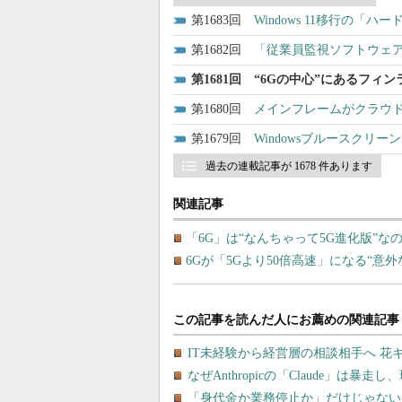
1683
Windows 11移行の
1682
「従業員監視ソフトウェア
1681
“6Gの中心”にあるフィ
1680
メインフレームがクラウ
1679
Windowsブルースクリー
過去の連載記事が 1678 件あります
関連記事
「6G」は“なんちゃって5G進化版”
6Gが「5Gより50倍高速」になる“意外