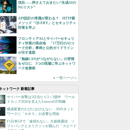
項目――押さえておきたい“生成AIの
NGリスト”
API設計の常識が変わる？ HTTP新
メソッド「QUERY」とセキュリティ
対策を学ぶ
フロンティアAIとサイバーセキュリ
ティ対策の現在地 「17万行のAIコ
ード分析」事例と公的ガイドライン
が示す道筋
「無線LANがつながらない」の苦情
をゼロに 3つの現場に学ぶネットワ
ーク改善術
»
一覧ページへ
ネットワーク 新着記事
サイバー攻撃は1日当たり3～5億件 ワール
ドカップ2026を支えたLenovoのIT戦略
構成変更のたびにおびえない AWSネット
ワークに「カオス」が必要な理由
F1日本GPで「途切れない」大規模通信 ソ
フトバンクとエリクソンが挑んだ「スピード