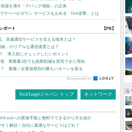
レポート
【PR】
補完、高速通信サービスを支える端末とは？
G回線」のリアルな通信速度とは？
は？ 導入前にチェックしたいポイント
監視 業務量2倍でも残業削減を実現できた理由
は？ 業種／企業規模別の勝ちパターンを探る
Recommended by
TechTargetジャパン トップ
ネットワーク
dやExcelへの変換手順と無料でできるやり方を紹介
りやすく解説！自社に最適なサービスはどれ？