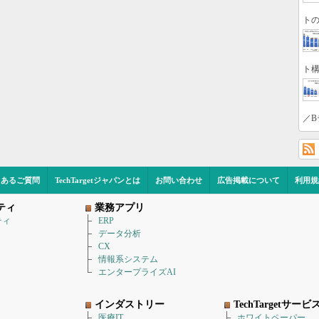
トの
ト構
／B
くあるご質問
TechTargetジャパンとは
お問い合わせ
広告掲載について
利用規
ティ
業務アプリ
ティ
ERP
データ分析
CX
情報系システム
エンタープライズAI
インダストリー
TechTargetサービ
医療IT
ホワイトペーパー