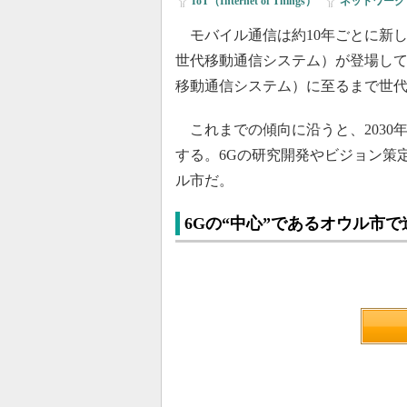
IoT（Internet of Things）
|
ネットワーク
モバイル通信は約10年ごとに新しい
世代移動通信システム）が登場して以
移動通信システム）に至るまで世
これまでの傾向に沿うと、2030
する。6Gの研究開発やビジョン策
ル市だ。
6Gの“中心”であるオウル市で