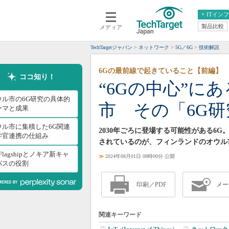
ITイン
製品比較
メディア
クラウド
エンタープライズ
ERP
仮想化
TechTargetジャパン
ネットワーク
5G／6G
技術解説
データ分析
サーバ＆ストレージ
6Gの最前線で起きていること【前編】
CX
スマートモバイル
ココ知り！
“6Gの中心”に
情報系システム
ネットワーク
ウル市の6G研究の具体的
市 その「6G
システム運用管理
ーマと成果
ウル市に集積した6G関連
2030年ごろに登場する可能性がある6
学官連携の仕組み
されているのが、フィンランドのオウル
 Flagshipとノキア新キャ
≫
2024年08月01日 08時00分 公開
パスの役割
印刷／PDF
メー
関連キーワード