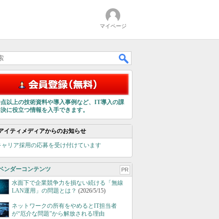
マイページ
00点以上の技術資料や導入事例など、IT導入の課
解決に役立つ情報を入手できます。
アイティメディアからのお知らせ
キャリア採用の応募を受け付けています
ベンダーコンテンツ
PR
水面下で企業競争力を損ない続ける「無線
LAN運用」の問題とは？
(2026/5/15)
ネットワークの所有をやめるとIT担当者
が“厄介な問題”から解放される理由