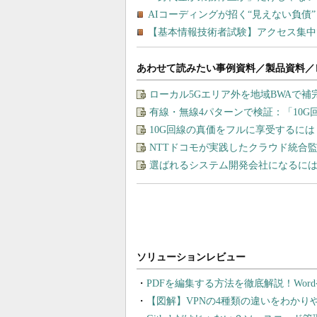
あわせて読みたい事例資料／製品資料／
ローカル5Gエリア外を地域BWAで
有線・無線4パターンで検証：「10
10G回線の真価をフルに享受するに
NTTドコモが実践したクラウド統合
選ばれるシステム開発会社になるに
PDFを編集する方法を徹底解説！Wor
【図解】VPNの4種類の違いをわか