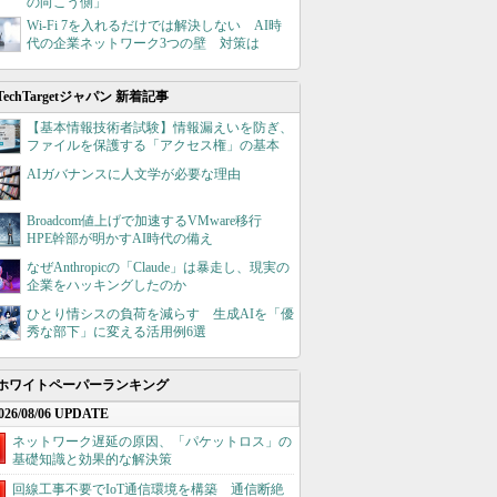
の向こう側」
Wi-Fi 7を入れるだけでは解決しない AI時
代の企業ネットワーク3つの壁 対策は
TechTargetジャパン 新着記事
【基本情報技術者試験】情報漏えいを防ぎ、
ファイルを保護する「アクセス権」の基本
AIガバナンスに人文学が必要な理由
Broadcom値上げで加速するVMware移行
HPE幹部が明かすAI時代の備え
なぜAnthropicの「Claude」は暴走し、現実の
企業をハッキングしたのか
ひとり情シスの負荷を減らす 生成AIを「優
秀な部下」に変える活用例6選
ホワイトペーパーランキング
026/08/06 UPDATE
ネットワーク遅延の原因、「パケットロス」の
基礎知識と効果的な解決策
回線工事不要でIoT通信環境を構築 通信断絶