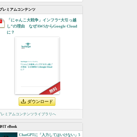
プレミアムコンテンツ
「にゃんこ大戦争」インフラ“大引っ越
し”の理由 なぜAWSからGoogle Cloud
に？
ダウンロード
 プレミアムコンテンツライブラリへ
＠IT eBook
ChatGPTに「入力してはいけない」5