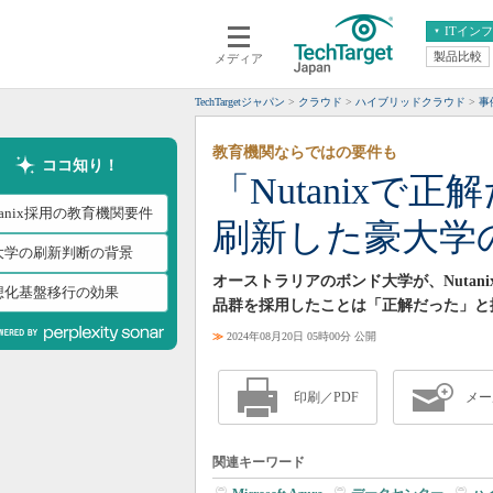
ITイン
製品比較
メディア
クラウド
エンタープライズ
ERP
仮想化
TechTargetジャパン
クラウド
ハイブリッドクラウド
事
データ分析
サーバ＆ストレージ
教育機関ならではの要件も
CX
スマートモバイル
ココ知り！
「Nutanixで
情報系システム
ネットワーク
tanix採用の教育機関要件
刷新した豪大学
システム運用管理
大学の刷新判断の背景
オーストラリアのボンド大学が、Nutan
想化基盤移行の効果
品群を採用したことは「正解だった」と
≫
2024年08月20日 05時00分 公開
印刷／PDF
メー
関連キーワード