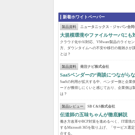
新着ホワイトペーパー
製品資料
ニュータニックス・ジャパン合同
大規模環境やファイルサーバにも
クラウド化やAI対応、VMware製品のライ
方、ダウンタイムへの不安や移行の複雑さが
とは？
製品資料
発注ナビ株式会社
SaaSベンダーの“商談につなが
SaaSの利用が拡大する中、ベンダー側と企
ードが獲得しにくいと感じており、企業側は
は？
製品レビュー
SB C&S株式会社
伝道師の五味ちゃんが徹底解説 「Mic
働き方改革やBCP対策を進めるべく、IT環
するMicrosoft 365を取り上げ、「サ
介する。