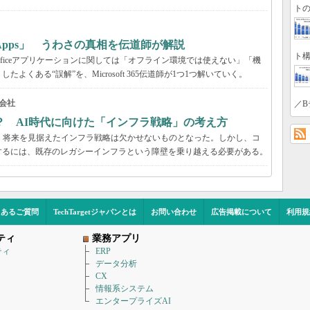
トの
65 Apps」 うわさの真相を伝道師が解説
ト構
が、Officeアプリケーションに関しては「オフライン環境では使えない」「機
くある“誤解”を、Microsoft 365伝道師が1つ1つ解いていく。
会社
／B
？ AI時代に向けた「インフラ戦略」の考え方
、将来を見据えたインフラ戦略は欠かせないものとなった。しかし、コ
するには、既存のレガシーインフラという障壁を乗り越える必要がある。
くあるご質問
TechTargetジャパンとは
お問い合わせ
広告掲載について
利用規
ティ
業務アプリ
ティ
ERP
データ分析
CX
情報系システム
エンタープライズAI