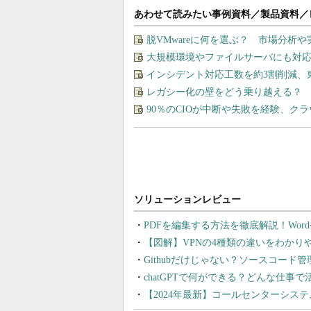
あわせて読みたい事例資料／製品資料／
脱VMwareに何を選ぶ？ 市場分析
大規模環境やファイルサーバにも対応
インシデント対応工数を約3割削減、
レガシー化の壁をどう乗り越える？ 
90％のCIOが中断や失敗を経験、ク
PDFを編集する方法を徹底解説！Wor
【図解】VPNの4種類の違いをわか
Githubだけじゃない？ソースコード
chatGPTで何ができる？どんな仕事
【2024年最新】コールセンターシス