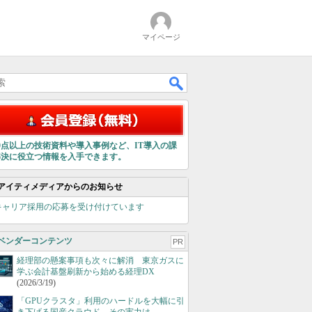
マイページ
00点以上の技術資料や導入事例など、IT導入の課
解決に役立つ情報を入手できます。
アイティメディアからのお知らせ
キャリア採用の応募を受け付けています
ベンダーコンテンツ
PR
経理部の懸案事項も次々に解消 東京ガスに
学ぶ会計基盤刷新から始める経理DX
(2026/3/19)
「GPUクラスタ」利用のハードルを大幅に引