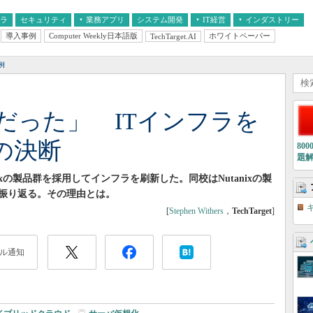
フラ
セキュリティ
業務アプリ
システム開発
IT経営
インダストリー
導入事例
Computer Weekly日本語版
ホワイトペーパー
TechTarget.AI
AI
経営とIT
医療IT
中堅・中小企業とIT
教育IT
例
正解だった」 ITインフラを
の決断
80
題
ixの製品群を採用してインフラを刷新した。同校はNutanixの製
振り返る。その理由とは。
[
Stephen Withers
，
TechTarget
]
ル通知