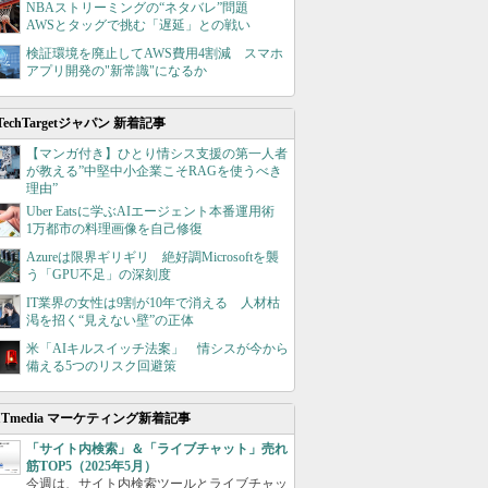
NBAストリーミングの“ネタバレ”問題
AWSとタッグで挑む「遅延」との戦い
検証環境を廃止してAWS費用4割減 スマホ
アプリ開発の"新常識"になるか
TechTargetジャパン 新着記事
【マンガ付き】ひとり情シス支援の第一人者
が教える”中堅中小企業こそRAGを使うべき
理由”
Uber Eatsに学ぶAIエージェント本番運用術
1万都市の料理画像を自己修復
Azureは限界ギリギリ 絶好調Microsoftを襲
う「GPU不足」の深刻度
IT業界の女性は9割が10年で消える 人材枯
渇を招く“見えない壁”の正体
米「AIキルスイッチ法案」 情シスが今から
備える5つのリスク回避策
ITmedia マーケティング新着記事
「サイト内検索」＆「ライブチャット」売れ
筋TOP5（2025年5月）
今週は、サイト内検索ツールとライブチャッ