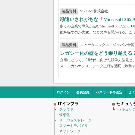
製品資料
SB C&S株式会社
勘違いされがちな「Microsoft 3
多くの企業で導入が進むMicrosoft 365だ
能を探すのが大変」などの声も聞かれる。こうしたよ
製品資料
ニュータニックス・ジャパン合同
レガシー化の壁をどう乗り越える
企業にとって、AI時代に向けた競争力強化と
スト、ガバナンス、データ主権を適切に制御
ログイン
会員登録
パスワード再設定
よ
ITインフラ
セキュリ
クラウド
セキュリ
仮想化
サーバ＆ストレージ
スマートモバイル
ネットワーク