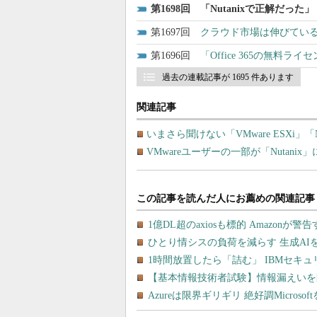
1698
「Nutanixで正解だっ
1697
クラウド市場は伸びてい
1696
「Office 365の無
過去の連載記事が 1695 件あります
関連記事
いまさら聞けない「VMware ESXi」「
VMwareユーザーの一部が「Nutani