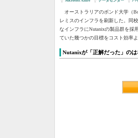
Microsoft Azure
|
データセンター
|
ハ
オーストラリアのボンド大学（Bond U
レミスのインフラを刷新した。同校
なインフラにNutanixの製品群
ていた幾つかの目標をコスト効率
Nutanixが「正解だった」の