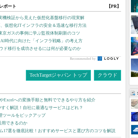
レポート
【PR】
や実機検証から見えた仮想化基盤移行の現実解
、仮想化ITインフラの安全＆迅速な移行方法
東京ガスの事例に学ぶ監視体制刷新のコツ
AI時代に向けた「インフラ戦略」の考え方
ラウド移行を成功させるには何が必要なのか
Recommended by
TechTargetジャパン トップ
クラウド
dやExcelへの変換手順と無料でできるやり方を紹介
りやすく解説！自社に最適なサービスはどれ？
管理ツールをピックアップ
で活用できるのか
テム17選を徹底比較！おすすめサービスと選び方のコツを解説