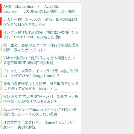
AWS「CloudEndure」と「Azure Site
Recovery」 2大DRaaSの似た機能、違う機能
レガシー移行ツール6選 AWS、IBM製品は何
ができて何ができないのか
オンプレ保守切れの恐怖 地銀協が次期インフ
ラに「Oracle Cloud」を指名した理由
第一生命、生成AIとクラウド移行で帳票処理を
刷新 選んだサービスは？
VMware製品の「費用2倍」をどう回避した？
東急不動産HD“6週間”の脱出劇
「にゃんこ大戦争」インフラ“大引っ越し”の理
由 なぜAWSからGoogle Cloudに？
週末の深夜作業はもう限界 証券取引所がクラ
ウド移行で実践する「EBA」とは
複雑過ぎて“玄人専用”だったF1 新規ファン獲
得を支えたAWSリアルタイム分析
AzureをやめたらWindowsライセンス料金が60
億円増えた――その笑えない理由
ITの世界で「エグレス」（Egress）はどういう
意味？ 実例で解説