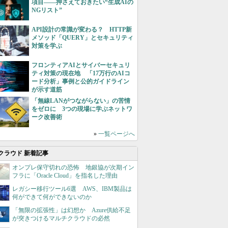
項目――押さえておきたい“生成AIの
NGリスト”
API設計の常識が変わる？ HTTP新
メソッド「QUERY」とセキュリティ
対策を学ぶ
フロンティアAIとサイバーセキュリ
ティ対策の現在地 「17万行のAIコ
ード分析」事例と公的ガイドライン
が示す道筋
「無線LANがつながらない」の苦情
をゼロに 3つの現場に学ぶネットワ
ーク改善術
»
一覧ページへ
クラウド 新着記事
オンプレ保守切れの恐怖 地銀協が次期イン
フラに「Oracle Cloud」を指名した理由
レガシー移行ツール6選 AWS、IBM製品は
何ができて何ができないのか
「無限の拡張性」は幻想か Azure供給不足
が突きつけるマルチクラウドの必然