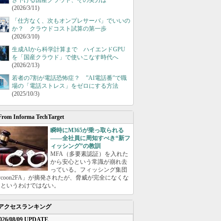
き下げる国産クラウド、その実力は
(2026/3/11)
「仕方なく、次もオンプレサーバ」でいいの
か？ クラウドコスト試算の第一歩
(2026/3/10)
生成AIから科学計算まで ハイエンドGPU
を「国産クラウド」で使いこなす時代へ
(2026/2/13)
若者の7割が電話恐怖症？ ”AI電話番”で職
場の「電話ストレス」をゼロにする方法
(2025/10/3)
From Informa TechTarget
瞬時にM365が乗っ取られる
――全社員に周知すべき“新フ
ィッシング”の教訓
MFA（多要素認証）を入れた
から安心という常識が崩れ去
っている。フィッシング集団
ycoon2FA」が摘発されたが、脅威が完全になくな
たというわけではない。
アクセスランキング
026/08/09 UPDATE