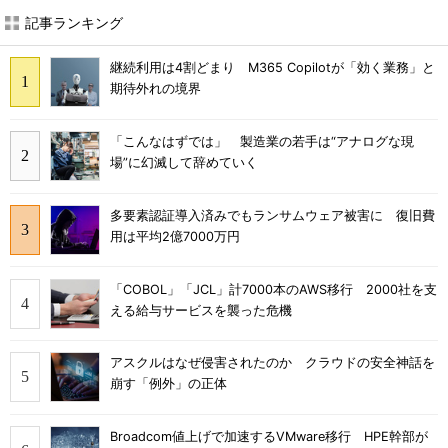
記事ランキング
継続利用は4割どまり M365 Copilotが「効く業務」と
期待外れの境界
「こんなはずでは」 製造業の若手は“アナログな現
場”に幻滅して辞めていく
多要素認証導入済みでもランサムウェア被害に 復旧費
用は平均2億7000万円
「COBOL」「JCL」計7000本のAWS移行 2000社を支
える給与サービスを襲った危機
アスクルはなぜ侵害されたのか クラウドの安全神話を
崩す「例外」の正体
Broadcom値上げで加速するVMware移行 HPE幹部が