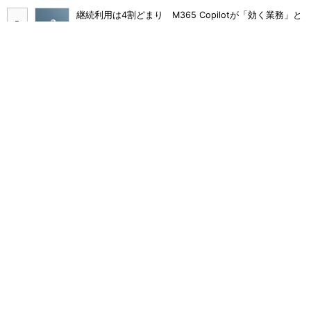
継続利用は4割どまり M365 Copilotが「効く業務」と
期待外れの境界
画面をティッシュで拭くのはNG Dellが推奨するPCの
正しいお手入れ方法
Claude Codeでは「エージェントを作るな、スキルを作
れ」 Anthropicが示すAI構築術
Broadcom値上げで加速するVMware移行 HPE幹部が
明かすAI時代の備え
沖縄電力、Notes脱却で年1万5000時間減 kintone市民
開発を安全に広げた6手
多要素認証導入済みでもランサムウェア被害に 復旧費
用は平均2億7000万円