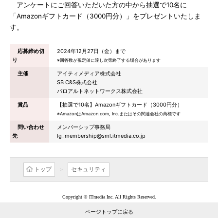
アンケートにご回答いただいた方の中から抽選で10名に
「Amazonギフトカード（3000円分）」をプレゼントいたしま
す。
応募締め切
2024年12月27日（金）まで
り
※回答数が規定値に達し次第終了する場合があります
主催
アイティメディア株式会社
SB C&S株式会社
パロアルトネットワークス株式会社
賞品
【抽選で10名】Amazonギフトカード（3000円分）
※AmazonはAmazon.com, Inc.またはその関連会社の商標です
問い合わせ
メンバーシップ事務局
先
lg_membership@sml.itmedia.co.jp
トップ
セキュリティ
Copyright © ITmedia Inc. All Rights Reserved.
ページトップに戻る