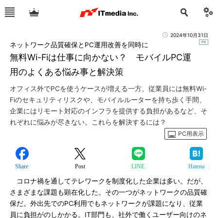
2024年10月31日
ネットワーク品質確保とPC運用改善を同時に
無料Wi-Fiは仕事に向かない？ モバイルPC運
用のよくある悩み事と解決策
オフィス外でPCを使うケースが増える一方、従業員には無料Wi-
Fiのセキュリティリスクや、モバイルルーターを持ち歩く手間、
企業にはリモート対応のインフラを提供する負担があるなど、そ
れぞれに悩みが尽きない。これらを解決するには？
PC用表示
Share
Post
LINE
Hatena
コロナ禍を通してテレワークを制度化した企業は多い。だが、
さまざまな課題も顕在化した。その一つがネットワークの品質確
保だ。外出先でのPC利用でもネットワークが課題になり、従業
員に負担がのしかかる。IT部門も、社外で働くユーザー向けのネ