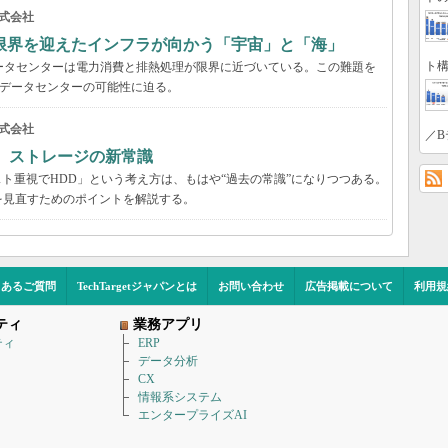
式会社
限界を迎えたインフラが向かう「宇宙」と「海」
ト構
ータセンターは電力消費と排熱処理が限界に近づいている。この難題を
のデータセンターの可能性に迫る。
式会社
／B
る ストレージの新常識
スト重視でHDD」という考え方は、もはや“過去の常識”になりつつある。
を見直すためのポイントを解説する。
くあるご質問
TechTargetジャパンとは
お問い合わせ
広告掲載について
利用規
ティ
業務アプリ
ティ
ERP
データ分析
CX
情報系システム
エンタープライズAI