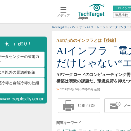
ITイン
製品比較
メディア
クラウド
エンタープライズ
ERP
仮想化
TechTargetジャパン
サーバ＆ストレージ
データセンター
データ分析
サーバ＆ストレージ
AIのためのインフラとは【後編】
CX
スマートモバイル
ココ知り！
AIインフラ「
情報系システム
ネットワーク
Iデータセンターの省電力
だけじゃない“
システム運用管理
計
エネ以外の電源確保策
AIワークロードのコンピューティング
構築は喫緊の課題だ。環境負荷を抑えつ
浸冷却と自然冷却の仕組
≫
2024年10月30日 05時00分 公開
印刷／PDF
メー
関連キーワード