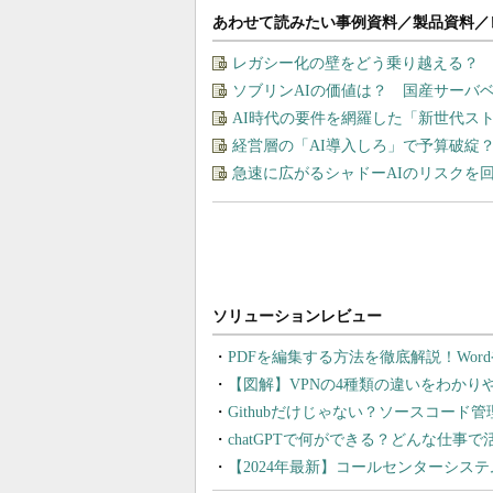
あわせて読みたい事例資料／製品資料／
レガシー化の壁をどう乗り越える？ 
ソブリンAIの価値は？ 国産サーバ
AI時代の要件を網羅した「新世代ス
経営層の「AI導入しろ」で予算破綻
急速に広がるシャドーAIのリスクを
PDFを編集する方法を徹底解説！Wor
【図解】VPNの4種類の違いをわか
Githubだけじゃない？ソースコード
chatGPTで何ができる？どんな仕事
【2024年最新】コールセンターシス