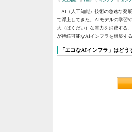
人工知能
|
PaaS
|
インフラ
|
オンプ
AI（人工知能）技術の急速な発
て浮上してきた。AIモデルの学習や
大（ばくだい）な電力を消費する。
が持続可能なAIインフラを構築す
「エコなAIインフラ」はどう