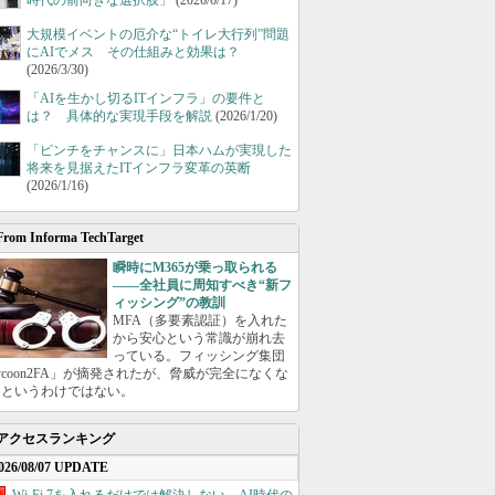
時代の前向きな選択肢」
(2026/6/17)
大規模イベントの厄介な“トイレ大行列”問題
にAIでメス その仕組みと効果は？
(2026/3/30)
「AIを生かし切るITインフラ」の要件と
は？ 具体的な実現手段を解説
(2026/1/20)
「ピンチをチャンスに」日本ハムが実現した
将来を見据えたITインフラ変革の英断
(2026/1/16)
From Informa TechTarget
瞬時にM365が乗っ取られる
――全社員に周知すべき“新フ
ィッシング”の教訓
MFA（多要素認証）を入れた
から安心という常識が崩れ去
っている。フィッシング集団
ycoon2FA」が摘発されたが、脅威が完全になくな
たというわけではない。
アクセスランキング
026/08/07 UPDATE