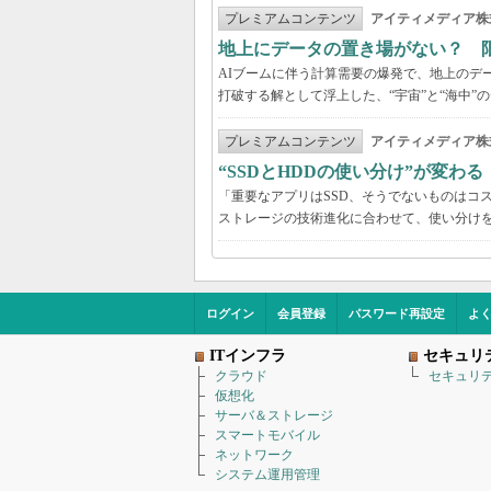
プレミアムコンテンツ
アイティメディア株
地上にデータの置き場がない？ 
AIブームに伴う計算需要の爆発で、地上のデ
打破する解として浮上した、“宇宙”と“海中”
プレミアムコンテンツ
アイティメディア株
“SSDとHDDの使い分け”が変わ
「重要なアプリはSSD、そうでないものはコ
ストレージの技術進化に合わせて、使い分け
ログイン
会員登録
パスワード再設定
よ
ITインフラ
セキュリ
クラウド
セキュリ
仮想化
サーバ＆ストレージ
スマートモバイル
ネットワーク
システム運用管理