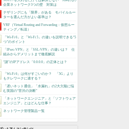
Wi-Fi 7を入れるだけでは解決しない AI時代の
企業ネットワーク3つの壁 対策は
テザリングにも「限界」がある モバイルルー
ターを選んだ方がよい基準は？
VRF（Virtual Routing and Forwarding：仮想ルー
ティング／転送）
「Wi-Fi 6」と「Wi-Fi 5」の違いを説明できる“5
つ”のポイント
「IPsec-VPN」と「SSL-VPN」の違いは？ 仕
組みからデメリットまで徹底解説
“謎”のIPアドレス「0.0.0.0」の正体とは？
「Wi-Fi 6」は何がすごいのか？ 「5G」より
もテレワークに適する？
「遅いネット通信」「水漏れ」の2大欠陥に悩
む英国の“苦渋の決断”
「ネットワークエンジニア」と「ソフトウェア
エンジニア」とはどんな仕事？
ネットワーク管理製品一覧