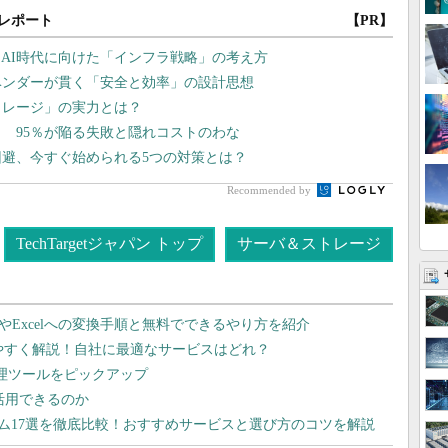
レポート
【PR】
AI時代に向けた「インフラ戦略」の考え方
ベンダーが貫く「安全と効率」の設計思想
トレージ」の実力とは？
？ 95％が陥る失敗と隠れコストのわな
回避、今すぐ始められる5つの対策とは？
Recommended by
TechTargetジャパン トップ
サーバ＆ストレージ
dやExcelへの変換手順と無料でできるやり方を紹介
りやすく解説！自社に最適なサービスはどれ？
管理ツールをピックアップ
で活用できるのか
テム17選を徹底比較！おすすめサービスと選び方のコツを解説