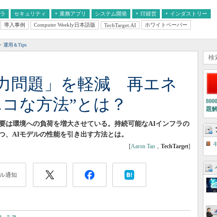
フラ
セキュリティ
業務アプリ
システム開発
IT経営
インダストリー
導入事例
Computer Weekly日本語版
ホワイトペーパー
TechTarget.AI
AI
経営とIT
医療IT
中堅・中小企業とIT
教育IT
運用＆Tips
電力問題」を軽減 再エネ
エコな方法”とは？
80
題
需要は環境への負荷を増大させている。持続可能なAIインフラの
つ、AIモデルの性能を引き出す方法とは。
[
Aaron Tan
，
TechTarget
]
ル通知