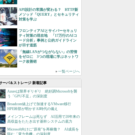
API設計の常識が変わる？ HTTP新
メソッド「QUERY」とセキュリティ
対策を学ぶ
フロンティアAIとサイバーセキュリ
ティ対策の現在地 「17万行のAIコ
ード分析」事例と公的ガイドライン
が示す道筋
「無線LANがつながらない」の苦情
をゼロに 3つの現場に学ぶネットワ
ーク改善術
»
一覧ページへ
サーバ＆ストレージ 新着記事
Azureは限界ギリギリ 絶好調Microsoftを襲
う「GPU不足」の深刻度
Broadcom値上げで加速するVMware移行
HPE幹部が明かすAI時代の備え
メインフレームは死なず AI活用で20年来の
高収益をたたき出す基幹システムの底力
Microsoft向けに“原発”を再稼働？ AI成長を
阻む「電力危機」の深刻度