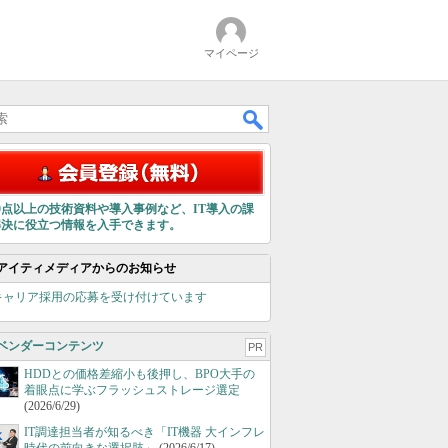
マイページ
00点以上の技術資料や導入事例など、IT導入の課
解決に役立つ情報を入手できます。
アイティメディアからのお知らせ
キャリア採用の応募を受け付けています
ベンダーコンテンツ
PR
HDDとの価格差縮小も後押し、BPO大手の
着眼点に学ぶフラッシュストレージ選定
(2026/6/29)
IT調達担当者が知るべき「IT機器 大インフレ