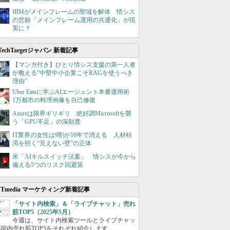
IBMがメインフレームの聖域を解体 情シス
の悲願「メインフレーム運用の共通化」が現
実に？
TechTargetジャパン 新着記事
【マンガ付き】ひとり情シス支援の第一人者
が教える”中堅中小企業こそRAGを使うべき
理由”
Uber Eatsに学ぶAIエージェント本番運用術
1万都市の料理画像を自己修復
Azureは限界ギリギリ 絶好調Microsoftを襲
う「GPU不足」の深刻度
IT業界の女性は9割が10年で消える 人材枯
渇を招く“見えない壁”の正体
米「AIキルスイッチ法案」 情シスが今から
備える5つのリスク回避策
ITmedia マーケティング新着記事
「サイト内検索」＆「ライブチャット」売れ
筋TOP5（2025年5月）
今週は、サイト内検索ツールとライブチャッ
国内売れ筋TOP5をそれぞれ紹介します。