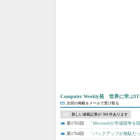
Computer Weekly発 世界に学
次回の掲載をメールで受け取る
新しい連載記事が 304 件あります
1765
「Microsoftが市場競争
1764
「バックアップが無駄だっ