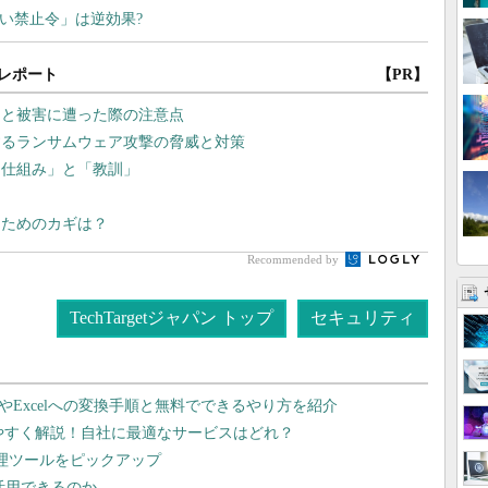
レポート
【PR】
」と被害に遭った際の注意点
するランサムウェア攻撃の脅威と対策
「仕組み」と「教訓」
るためのカギは？
Recommended by
TechTargetジャパン トップ
セキュリティ
dやExcelへの変換手順と無料でできるやり方を紹介
りやすく解説！自社に最適なサービスはどれ？
管理ツールをピックアップ
で活用できるのか