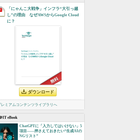
「にゃんこ大戦争」インフラ“大引っ越
し”の理由 なぜAWSからGoogle Cloud
に？
ダウンロード
 プレミアムコンテンツライブラリへ
＠IT eBook
ChatGPTに「入力してはいけない」5
項目――押さえておきたい“生成AIの
NGリスト”