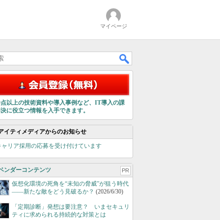
マイページ
00点以上の技術資料や導入事例など、IT導入の課
解決に役立つ情報を入手できます。
アイティメディアからのお知らせ
キャリア採用の応募を受け付けています
ベンダーコンテンツ
PR
仮想化環境の死角を“未知の脅威”が狙う時代
――新たな敵をどう見破るか？
(2026/6/30)
「定期診断」発想は要注意？ いまセキュリ
ティに求められる持続的な対策とは