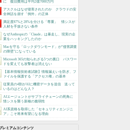
に 復旧費用は平均2億7000万円
アスクルはなぜ侵害されたのか クラウドの安
全神話を崩す「例外」の正体
満足度87%と28%を分ける「尊重」 情シスが
人材を手放さない条件
なぜAnthropicの「Claude」は暴走し、現実の企
業をハッキングしたのか
Macを守る「ロックダウンモード」が“侵害調査
の障壁”になっている
Microsoft 365の知られざる5つの裏口 パスワー
ドを変えても攻撃者は消えない
【基本情報技術者試験】情報漏えいを防ぎ、フ
ァイルを保護する「アクセス権」の基本
従業員の4割がAIに機密データを送信 送って
いるのはどんな人？
AIエージェントがサプライチェーンの死角に
情シスを襲う新種の脆弱性
AI系資格を取得した「セキュリティエンジニ
ア」こそ将来有望になる理由
プレミアムコンテンツ