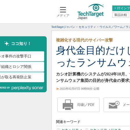
ITイン
製品比較
メディア
クラウド
エンタープライズ
ERP
仮想化
TechTargetジャパン
セキュリティ
ウイルス／ワーム／ラ
データ分析
サーバ＆ストレージ
複雑化する現代のサイバー攻撃
CX
スマートモバイル
ココ知り！
身代金目的だけ
情報系システム
ネットワーク
シオ事件の攻撃手口
ったランサムウ
システム運用管理
下組織とロシア関係
カシオ計算機のシステムが2024年10
業が取る再発防止策
ンサムウェア集団の目的が身代金の要求
≫
2025年02月07日 06時00分 公開
印刷／PDF
メー
関連キーワード