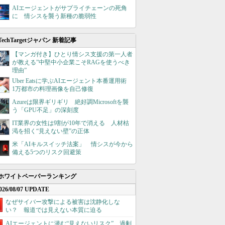
AIエージェントがサプライチェーンの死角
に 情シスを襲う新種の脆弱性
TechTargetジャパン 新着記事
【マンガ付き】ひとり情シス支援の第一人者
が教える”中堅中小企業こそRAGを使うべき
理由”
Uber Eatsに学ぶAIエージェント本番運用術
1万都市の料理画像を自己修復
Azureは限界ギリギリ 絶好調Microsoftを襲
う「GPU不足」の深刻度
IT業界の女性は9割が10年で消える 人材枯
渇を招く“見えない壁”の正体
米「AIキルスイッチ法案」 情シスが今から
備える5つのリスク回避策
ホワイトペーパーランキング
026/08/07 UPDATE
なぜサイバー攻撃による被害は沈静化しな
い？ 報道では見えない本質に迫る
AIエージェントに潜む“見えないリスク”、過剰