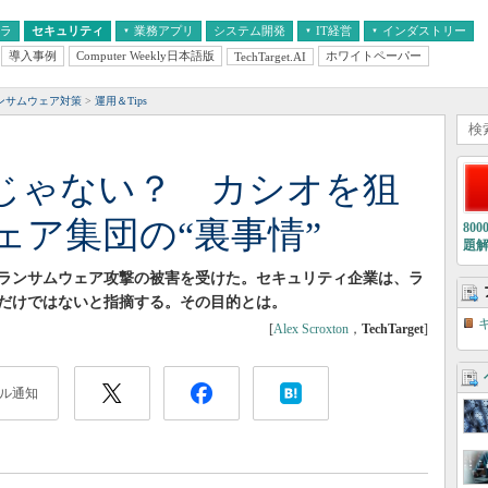
フラ
セキュリティ
業務アプリ
システム開発
IT経営
インダストリー
導入事例
Computer Weekly日本語版
ホワイトペーパー
TechTarget.AI
AI
経営とIT
医療IT
中堅・中小企業とIT
教育IT
ンサムウェア対策
運用＆Tips
じゃない？ カシオを狙
ェア集団の“裏事情”
80
題
月、ランサムウェア攻撃の被害を受けた。セキュリティ企業は、ラ
だけではないと指摘する。その目的とは。
[
Alex Scroxton
，
TechTarget
]
ル通知