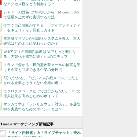
なアクセス権をどう制御する？
シャドーAI対策は“可視化”から Microsoft 365
で現場を止めずに実現する方法
今すぐ自己診断ができる 「アイデンティティ
ーセキュリティ」見直しガイド
熊本城マラソンが顔認証システムを導入、本人
確認はどのように変わったのか？
Webアプリの脆弱性診断はAIでもっと楽にな
る 内製化を成功に導く3つのステップ
ドラマで分かる、標的型攻撃メールの被害を受
ける企業と回避できる企業の分岐点
5分で分かる、「ビジネス詐欺メール」にだま
される企業とそうでない企業の違い
カタログスペックだけでは分からない、EDRの
導入効果を高めるためのポイント
マンガで学ぶ「ランサムウェア対策」、多層防
御を実践するためのポイントとは？
ITmedia マーケティング新着記事
「サイト内検索」＆「ライブチャット」売れ