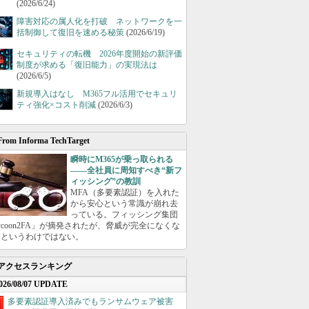
(2026/6/24)
障害対応の属人化を打破 ネットワークを一
括制御して復旧を速める秘策
(2026/6/19)
セキュリティの転機 2026年度開始の新評価
制度が求める「復旧能力」の実現法は
(2026/6/5)
新規導入はなし M365フル活用でセキュリ
ティ強化×コスト削減
(2026/6/3)
From Informa TechTarget
瞬時にM365が乗っ取られる
――全社員に周知すべき“新フ
ィッシング”の教訓
MFA（多要素認証）を入れた
から安心という常識が崩れ去
っている。フィッシング集団
ycoon2FA」が摘発されたが、脅威が完全になくな
たというわけではない。
アクセスランキング
026/08/07 UPDATE
多要素認証導入済みでもランサムウェア被害