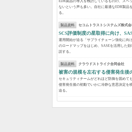
EDR製品の導入を検討しているものの、スペ
ないという声も多い。自社に最適なEDR製品
る。
製品資料
セコムトラストシステムズ株式会
SCS評価制度の星取得に向け、S
運用開始が迫る「サプライチェーン強化に向け
のロードマップをはじめ、SASEを活用した
説する。
製品資料
クラウドストライク合同会社
被害の規模を左右する侵害発生後の
セキュリティチームがどれほど防御を固めて
侵害発生後の初動でいかに冷静な意思決定を積
迫る。