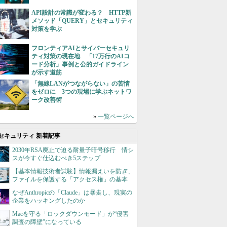
API設計の常識が変わる？ HTTP新
メソッド「QUERY」とセキュリティ
対策を学ぶ
フロンティアAIとサイバーセキュリ
ティ対策の現在地 「17万行のAIコ
ード分析」事例と公的ガイドライン
が示す道筋
「無線LANがつながらない」の苦情
をゼロに 3つの現場に学ぶネットワ
ーク改善術
»
一覧ページへ
セキュリティ 新着記事
2030年RSA廃止で迫る耐量子暗号移行 情シ
スが今すぐ仕込むべき5ステップ
【基本情報技術者試験】情報漏えいを防ぎ、
ファイルを保護する「アクセス権」の基本
なぜAnthropicの「Claude」は暴走し、現実の
企業をハッキングしたのか
Macを守る「ロックダウンモード」が“侵害
調査の障壁”になっている