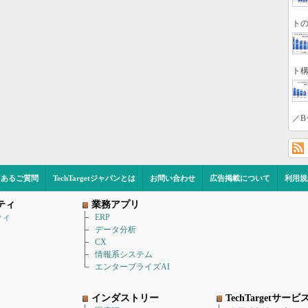
トの
ト構
／B
くあるご質問
TechTargetジャパンとは
お問い合わせ
広告掲載について
利用規
ティ
業務アプリ
ティ
ERP
データ分析
CX
情報系システム
エンタープライズAI
インダストリー
TechTargetサービ