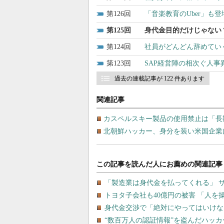
126
「音楽教育のUber」も
125
身代金目的だけじゃない
124
社員がどんどん辞めてい
123
SAP経営陣の相次ぐ人事
過去の連載記事が 122 件あります
関連記事
カスペルスキー製品の使用禁止は「長
北朝鮮ハッカー、身分を装い米国企業