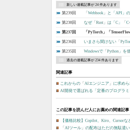
新しい連載記事が 24 件あります
239
「Webhook」と「AP
238
なぜ「Rust」は「C」「
237
「PyTorch」「Ten
236
いまさら聞けない「PyTor
235
Windowsで「Pytho
過去の連載記事が 234 件あります
関連記事
これからの「AIエンジニア」に求め
AI開発で選ばれる「定番のプログラ