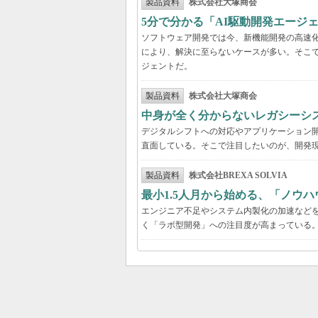
製品資料
株式会社大塚商会
5分で分かる「AI駆動開発エージ
ソフトウェア開発では今、新機能開発の高速
により、解決に至らないケースが多い。そこで
ジェントだ。
製品資料
株式会社大塚商会
中身が全く分からないレガシーシ
デジタルシフトへの対応やアプリケーション開
直面している。そこで注目したいのが、開発現
製品資料
株式会社BREXA SOLVIA
最小1.5人月から始める、「ノウ
エンジニア不足やシステム内製化の加速などを
く「ラボ型開発」への注目度が高まっている