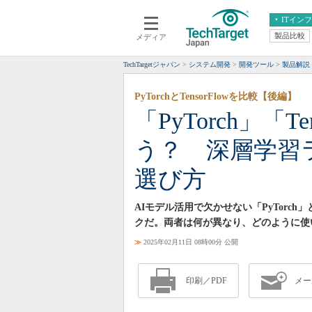
ITイン
製品比較
メディア
クラウド
エンタープライズ
ERP
仮想化
TechTargetジャパン
システム開発
開発ツール
製品解説
データ分析
サーバ＆ストレージ
PyTorchとTensorFlowを比較【後編】
CX
スマートモバイル
「PyTorch」「T
情報系システム
ネットワーク
う？ 深層学習
システム運用管理
選び方
AIモデル活用で欠かせない「PyTorch
クだ。両者は何が異なり、どのように使
≫
2025年02月11日 08時00分 公開
印刷／PDF
メー