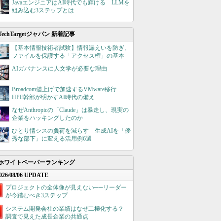
JavaエンジニアはAI時代でも輝ける LLMを
組み込む3ステップとは
TechTargetジャパン 新着記事
【基本情報技術者試験】情報漏えいを防ぎ、
ファイルを保護する「アクセス権」の基本
AIガバナンスに人文学が必要な理由
Broadcom値上げで加速するVMware移行
HPE幹部が明かすAI時代の備え
なぜAnthropicの「Claude」は暴走し、現実の
企業をハッキングしたのか
ひとり情シスの負荷を減らす 生成AIを「優
秀な部下」に変える活用例6選
ホワイトペーパーランキング
026/08/06 UPDATE
プロジェクトの全体像が見えない──リーダー
が今踏むべき3ステップ
システム開発会社の業績はなぜ二極化する？
調査で見えた成長企業の共通点