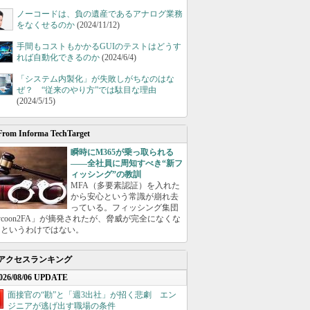
ノーコードは、負の遺産であるアナログ業務
をなくせるのか
(2024/11/12)
手間もコストもかかるGUIのテストはどうす
れば自動化できるのか
(2024/6/4)
「システム内製化」が失敗しがちなのはな
ぜ？ “従来のやり方”では駄目な理由
(2024/5/15)
From Informa TechTarget
瞬時にM365が乗っ取られる
――全社員に周知すべき“新フ
ィッシング”の教訓
MFA（多要素認証）を入れた
から安心という常識が崩れ去
っている。フィッシング集団
ycoon2FA」が摘発されたが、脅威が完全になくな
たというわけではない。
アクセスランキング
026/08/06 UPDATE
面接官の“勘”と「週3出社」が招く悲劇 エン
ジニアが逃げ出す職場の条件