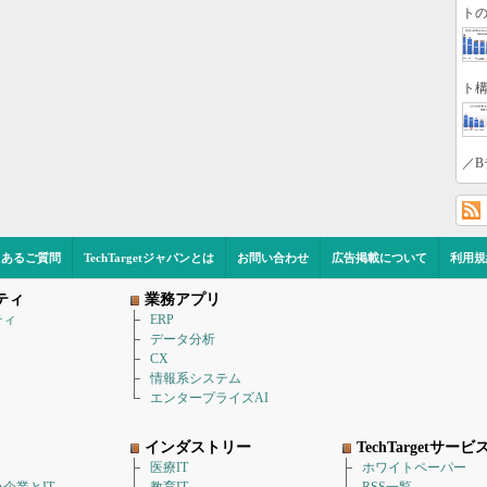
トの
ト構
／B
くあるご質問
TechTargetジャパンとは
お問い合わせ
広告掲載について
利用規
ティ
業務アプリ
ティ
ERP
データ分析
CX
情報系システム
エンタープライズAI
インダストリー
TechTargetサービ
医療IT
ホワイトペーパー