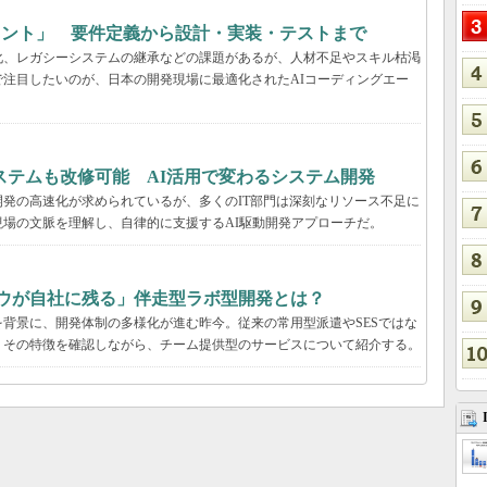
ェント」 要件定義から設計・実装・テストまで
化、レガシーシステムの継承などの課題があるが、人材不足やスキル枯渇
注目したいのが、日本の開発現場に最適化されたAIコーディングエー
ステムも改修可能 AI活用で変わるシステム開発
発の高速化が求められているが、多くのIT部門は深刻なリソース不足に
場の文脈を理解し、自律的に支援するAI駆動開発アプローチだ。
ハウが自社に残る」伴走型ラボ型開発とは？
背景に、開発体制の多様化が進む昨今。従来の常用型派遣やSESではな
。その特徴を確認しながら、チーム提供型のサービスについて紹介する。