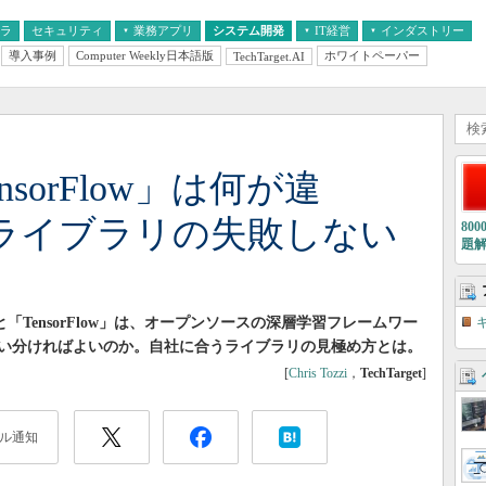
フラ
セキュリティ
業務アプリ
システム開発
IT経営
インダストリー
導入事例
Computer Weekly日本語版
ホワイトペーパー
TechTarget.AI
AI
経営とIT
医療IT
中堅・中小企業とIT
教育IT
ensorFlow」は何が違
ライブラリの失敗しない
80
題
」と「TensorFlow」は、オープンソースの深層学習フレームワー
い分ければよいのか。自社に合うライブラリの見極め方とは。
[
Chris Tozzi
，
TechTarget
]
ル通知