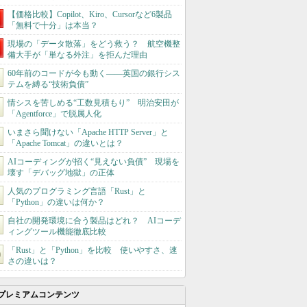
【価格比較】Copilot、Kiro、Cursorなど6製品
「無料で十分」は本当？
現場の「データ散落」をどう救う？ 航空機整
備大手が「単なる外注」を拒んだ理由
60年前のコードが今も動く――英国の銀行シス
テムを縛る“技術負債”
情シスを苦しめる“工数見積もり” 明治安田が
「Agentforce」で脱属人化
いまさら聞けない「Apache HTTP Server」と
「Apache Tomcat」の違いとは？
AIコーディングが招く“見えない負債” 現場を
壊す「デバッグ地獄」の正体
人気のプログラミング言語「Rust」と
「Python」の違いは何か？
自社の開発環境に合う製品はどれ？ AIコーデ
ィングツール機能徹底比較
「Rust」と「Python」を比較 使いやすさ、速
さの違いは？
プレミアムコンテンツ