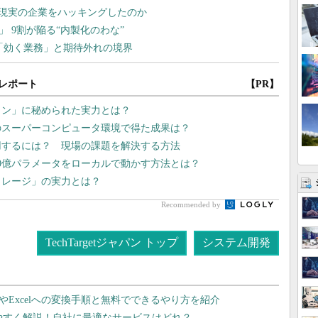
レポート
【PR】
コン」に秘められた実力とは？
のスーパーコンピュータ環境で得た成果は？
用するには？ 現場の課題を解決する方法
00億パラメータをローカルで動かす方法とは？
トレージ」の実力とは？
Recommended by
TechTargetジャパン トップ
システム開発
dやExcelへの変換手順と無料でできるやり方を紹介
りやすく解説！自社に最適なサービスはどれ？