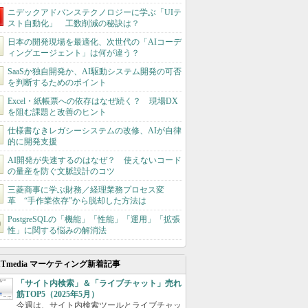
ニデックアドバンステクノロジーに学ぶ「UIテ
スト自動化」 工数削減の秘訣は？
日本の開発現場を最適化、次世代の「AIコーデ
ィングエージェント」は何が違う？
SaaSか独自開発か、AI駆動システム開発の可否
を判断するためのポイント
Excel・紙帳票への依存はなぜ続く？ 現場DX
を阻む課題と改善のヒント
仕様書なきレガシーシステムの改修、AIが自律
的に開発支援
AI開発が失速するのはなぜ？ 使えないコード
の量産を防ぐ文脈設計のコツ
三菱商事に学ぶ財務／経理業務プロセス変
革 “手作業依存”から脱却した方法は
PostgreSQLの「機能」「性能」「運用」「拡張
性」に関する悩みの解消法
ITmedia マーケティング新着記事
「サイト内検索」＆「ライブチャット」売れ
筋TOP5（2025年5月）
今週は、サイト内検索ツールとライブチャッ