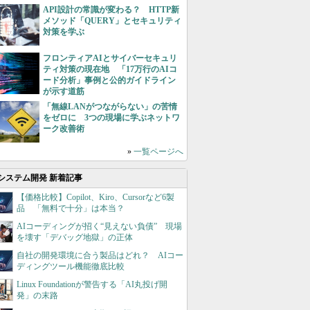
API設計の常識が変わる？ HTTP新
メソッド「QUERY」とセキュリティ
対策を学ぶ
フロンティアAIとサイバーセキュリ
ティ対策の現在地 「17万行のAIコ
ード分析」事例と公的ガイドライン
が示す道筋
「無線LANがつながらない」の苦情
をゼロに 3つの現場に学ぶネットワ
ーク改善術
»
一覧ページへ
システム開発 新着記事
【価格比較】Copilot、Kiro、Cursorなど6製
品 「無料で十分」は本当？
AIコーディングが招く“見えない負債” 現場
を壊す「デバッグ地獄」の正体
自社の開発環境に合う製品はどれ？ AIコー
ディングツール機能徹底比較
Linux Foundationが警告する「AI丸投げ開
発」の末路