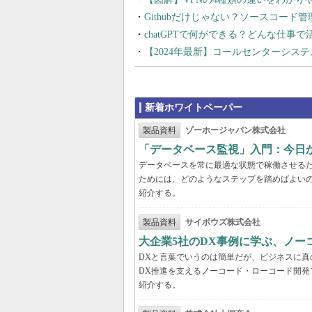
Githubだけじゃない？ソースコード
chatGPTで何ができる？どんな仕事
【2024年最新】コールセンターシス
新着ホワイトペーパー
製品資料
ゾーホージャパン株式会社
「データベース監視」入門：今日
データベースを常に最適な状態で稼働させる
ためには、どのようなステップを踏めばよい
紹介する。
製品資料
サイボウズ株式会社
大企業5社のDX事例に学ぶ、ノー
DXと言葉でいうのは簡単だが、ビジネスに
DX推進を支えるノーコード・ローコード開発
紹介する。