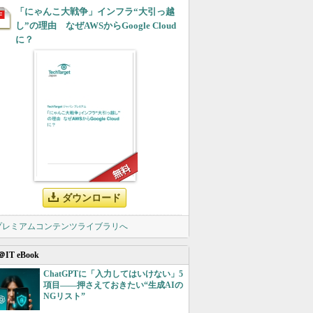
「にゃんこ大戦争」インフラ“大引っ越
し”の理由 なぜAWSからGoogle Cloud
に？
ダウンロード
 プレミアムコンテンツライブラリへ
＠IT eBook
ChatGPTに「入力してはいけない」5
項目――押さえておきたい“生成AIの
NGリスト”