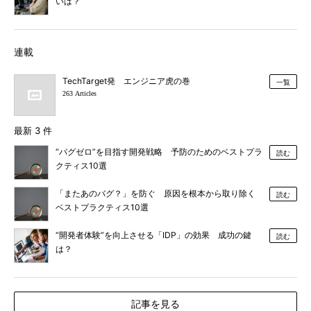
いは？
連載
TechTarget発 エンジニア虎の巻
一覧
263 Articles
最新 3 件
“バグゼロ”を目指す開発戦略 予防のためのベストプラ
読む
クティス10選
「またあのバグ？」を防ぐ 原因を根本から取り除く
読む
ベストプラクティス10選
“開発者体験”を向上させる「IDP」の効果 成功の鍵
読む
は？
記事を見る