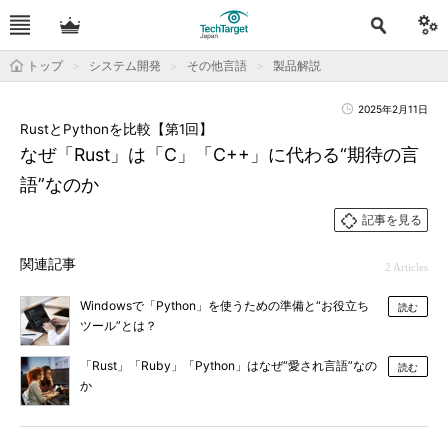
トップ
システム開発
その他言語
製品解説
2025年2月11日
RustとPythonを比較【第1回】
なぜ「Rust」は「C」「C++」に代わる“期待の言
語”なのか
記事を見る
関連記事
2 Articles
Windowsで「Python」を使うための準備と“お役立ち
読む
ツール”とは？
「Rust」「Ruby」「Python」はなぜ“愛され言語”なの
読む
か