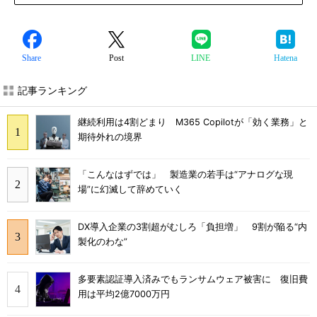
Share
Post
LINE
Hatena
記事ランキング
継続利用は4割どまり M365 Copilotが「効く業務」と
期待外れの境界
「こんなはずでは」 製造業の若手は“アナログな現
場”に幻滅して辞めていく
DX導入企業の3割超がむしろ「負担増」 9割が陥る“内
製化のわな”
多要素認証導入済みでもランサムウェア被害に 復旧費
用は平均2億7000万円