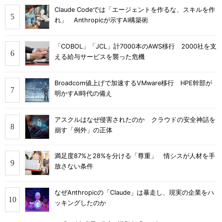
Claude Codeでは「エージェントを作るな、スキルを作
れ」 Anthropicが示すAI構築術
「COBOL」「JCL」計7000本のAWS移行 2000社を支
える給与サービスを襲った危機
Broadcom値上げで加速するVMware移行 HPE幹部が
明かすAI時代の備え
アスクルはなぜ侵害されたのか クラウドの安全神話を
崩す「例外」の正体
満足度87%と28%を分ける「尊重」 情シスが人材を手
放さない条件
なぜAnthropicの「Claude」は暴走し、現実の企業をハ
ッキングしたのか