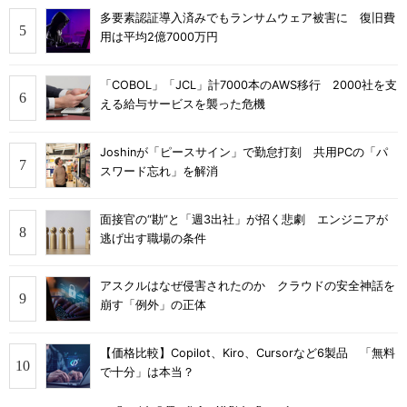
多要素認証導入済みでもランサムウェア被害に 復旧費
用は平均2億7000万円
「COBOL」「JCL」計7000本のAWS移行 2000社を支
える給与サービスを襲った危機
Joshinが「ピースサイン」で勤怠打刻 共用PCの「パ
スワード忘れ」を解消
面接官の“勘”と「週3出社」が招く悲劇 エンジニアが
逃げ出す職場の条件
アスクルはなぜ侵害されたのか クラウドの安全神話を
崩す「例外」の正体
【価格比較】Copilot、Kiro、Cursorなど6製品 「無料
で十分」は本当？