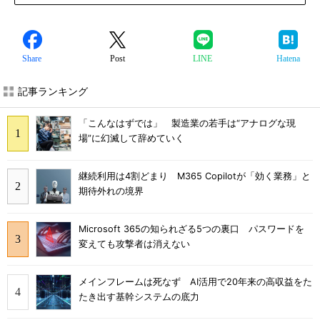
Share
Post
LINE
Hatena
記事ランキング
「こんなはずでは」 製造業の若手は“アナログな現
場”に幻滅して辞めていく
継続利用は4割どまり M365 Copilotが「効く業務」と
期待外れの境界
Microsoft 365の知られざる5つの裏口 パスワードを
変えても攻撃者は消えない
メインフレームは死なず AI活用で20年来の高収益をた
たき出す基幹システムの底力