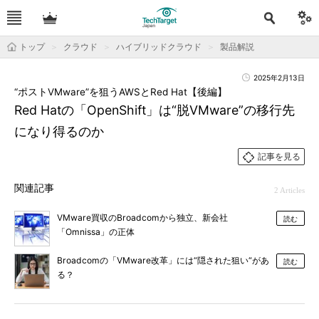
トップ
クラウド
ハイブリッドクラウド
製品解説
2025年2月13日
“ポストVMware”を狙うAWSとRed Hat【後編】
Red Hatの「OpenShift」は“脱VMware”の移行先
になり得るのか
記事を見る
関連記事
2 Articles
VMware買収のBroadcomから独立、新会社
読む
「Omnissa」の正体
Broadcomの「VMware改革」には“隠された狙い“があ
読む
る？