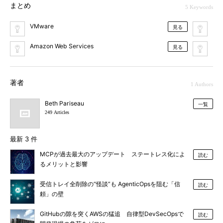
まとめ
5 Keywords
VMware
Re
見る
Amazon Web Services
ク
見る
著者
1 Authors
Beth Pariseau
一覧
249 Articles
最新 3 件
MCPが過去最大のアップデート ステートレス化によ
読む
るメリットと影響
受信トレイ全削除の“怪談”も AgenticOpsを阻む「信
読む
頼」の壁
GitHubの隙を突くAWSの猛追 自律型DevSecOpsで
読む