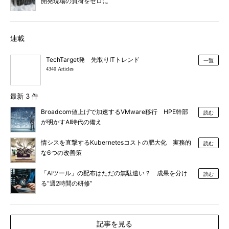
開発現場の負荷をゼロに
連載
TechTarget発 先取りITトレンド
一覧
4340 Articles
最新 3 件
Broadcom値上げで加速するVMware移行 HPE幹部
読む
が明かすAI時代の備え
情シスを直撃するKubernetesコストの肥大化 実務的
読む
な6つの改善策
「AIツール」の配布はただの無駄遣い？ 成果を分け
読む
る“週2時間の研修”
記事を見る