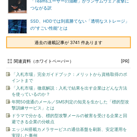
「Teamsユーザーの油断」がランサムウェア攻撃に
つながる訳
SSD、HDDでは到底勝てない「透明なストレージ」
の“すごい性能”とは
過去の連載記事が 3741 件あります
関連資料（ホワイトペーパー）
[PR]
「入札市場」完全ガイドブック：メリットから資格取得のポ
イントまで
「入札市場」徹底解説：入札で結果を出す企業はどんな方法
を使っているのか？
年間50億通のメール／SMS判定の知見を生かした「標的型攻
撃訓練サービス」とは
ドラマで分かる、標的型攻撃メールの被害を受ける企業と回
避できる企業の分岐点
エッジAI搭載カメラサービスの通信基盤を刷新、安定運用を
実現した事例