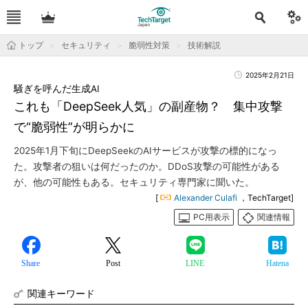
トップ
セキュリティ
脆弱性対策
技術解説
2025年2月21日
騒ぎを呼んだ生成AI
これも「DeepSeek人気」の副産物？ 集中攻撃
で“脆弱性”が明らかに
2025年1月下旬にDeepSeekのAIサービスが攻撃の標的になっ
た。攻撃者の狙いは何だったのか。DDoS攻撃の可能性がある
が、他の可能性もある。セキュリティ専門家に聞いた。
[
Alexander Culafi
，TechTarget]
PC用表示
関連情報
Share
Post
LINE
Hatena
関連キーワード