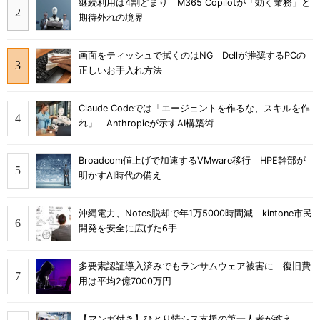
継続利用は4割どまり M365 Copilotが「効く業務」と
期待外れの境界
画面をティッシュで拭くのはNG Dellが推奨するPCの
正しいお手入れ方法
Claude Codeでは「エージェントを作るな、スキルを作
れ」 Anthropicが示すAI構築術
Broadcom値上げで加速するVMware移行 HPE幹部が
明かすAI時代の備え
沖縄電力、Notes脱却で年1万5000時間減 kintone市民
開発を安全に広げた6手
多要素認証導入済みでもランサムウェア被害に 復旧費
用は平均2億7000万円
【マンガ付き】ひとり情シス支援の第一人者が教え